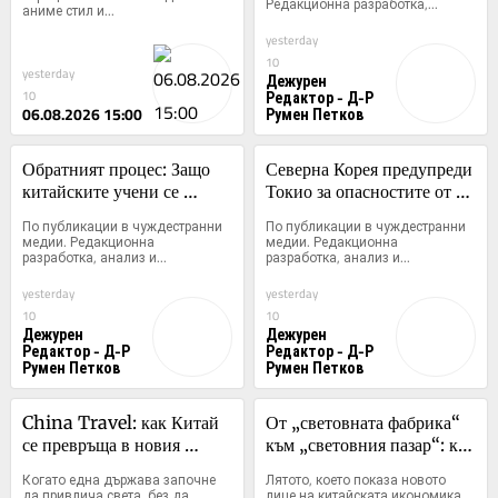
Редакционна разработка,...
индустриална стена
аниме стил и...
yesterday
10
yesterday
Дежурен
Редактор - Д-Р
10
06.08.2026 15:00
Румен Петков
Обратният процес: Защо 
Северна Корея предупреди 
китайските учени се 
Токио за опасностите от 
завръщат в Пекин и 
превъоръжаването и 
По публикации в чуждестранни 
По публикации в чуждестранни 
изоставят "американската 
ракетните тестове в 
медии. Редакционна 
медии. Редакционна 
разработка, анализ и...
разработка, анализ и...
мечта"
Източна Азия
yesterday
yesterday
10
10
Дежурен
Дежурен
Редактор - Д-Р
Редактор - Д-Р
Румен Петков
Румен Петков
China Travel: как Китай 
От „световната фабрика“ 
се превръща в новия 
към „световния пазар“: как 
магнит за световния 
Китай прекроява картата 
Когато една държава започне 
Лятото, което показа новото 
туризъм
на глобалното потребление
да привлича света, без да 
лице на китайската икономика 