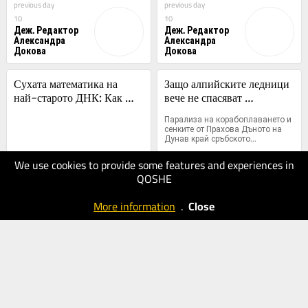
previous day
previous day
10
10
Деж. Редактор
Деж. Редактор
Александра
Александра
Докова
Докова
Сухата математика на 
Защо алпийските ледници 
най-старото ДНК: Как 
вече не спасяват 
Калахари изяжда своите 
индустриалното сърце на 
Парализа на корабоплаването и 
деца
Европа
сенките от Прахова Дъното на 
Дунав край сръбското...
previous day
previous day
We use cookies to provide some features and experiences in
10
10
QOSHE
Деж. Редактор
Деж. Редактор
Александра
Александра
More information
.
Close
Докова
Докова