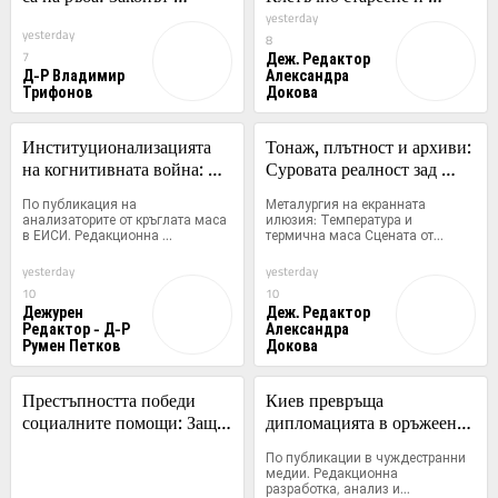
„Греъм“ може да взриви 
сърдечна честота при 
yesterday
yesterday
собствената им 
гигантските костенурки
8
Деж. Редактор
7
икономика!
Д-Р Владимир
Александра
Трифонов
Докова
Институционализацията 
Тонаж, плътност и архиви: 
на когнитивната война: 
Суровата реалност зад 
Как специалните служби 
митовете за пиратските 
По публикация на 
Металургия на екранната 
на Запад конструират 
съкровища
анализаторите от кръглата маса 
илюзия: Температура и 
в ЕИСИ. Редакционна 
термична маса Сцената от...
медийната реалност
разработка,...
yesterday
yesterday
10
10
Дежурен
Деж. Редактор
Редактор - Д-Р
Александра
Румен Петков
Докова
Престъпността победи 
Киев превръща 
социалните помощи: Защо 
дипломацията в оръжеен 
новообразуваната средна 
брокераж: Дванадесетте 
По публикации в чуждестранни 
класа в Латинска Америка 
тези на Зеленски
медии. Редакционна 
разработка, анализ и...
гласува за „твърда ръка“