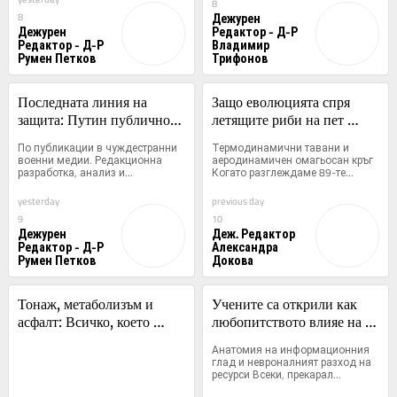
8
между Европа и Москва
Дежурен
8
Дежурен
Редактор - Д-Р
Редактор - Д-Р
Владимир
Румен Петков
Трифонов
Последната линия на 
Защо еволюцията спря 
защита: Путин публично 
летящите риби на пет 
изигра своя „ужасен коз“. 
метра над океана
По публикации в чуждестранни 
Термодинамични тавани и 
Армията влезе в „главния 
военни медии. Редакционна 
аеродинамичен омагьосан кръг 
разработка, анализ и...
Когато разглеждаме 89-те...
град“, смазвайки 
„контраофанзивата“
yesterday
previous day
9
10
Дежурен
Деж. Редактор
Редактор - Д-Р
Александра
Румен Петков
Докова
Тонаж, метаболизъм и 
Учените са открили как 
асфалт: Всичко, което 
любопитството влияе на 
дишаме в собствените си 
мозъка.
Анатомия на информационния 
домове
глад и невроналният разход на 
ресурси Всеки, прекарал...