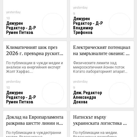
yesterday
yesterday
9
Дежурен
10
Дежурен
Редактор - Д-Р
Редактор - Д-Р
Владимир
Румен Петков
Трифонов
Климатичният шок през 
Електрическият потенциал 
2026 г. превърна руските 
на замръзналите океани: 
въглеводороди и ядрено 
Механиката зад йонния 
По публикации в чужди медии и 
Физическите лимити зад 
гориво в единствената 
поток в ледените кристали
анализи на енергийния експерт 
микроскопичния йонен поток 
Жолт Харфас....
Когато лабораторният апарат...
котва за Будапеща
yesterday
yesterday
10
9
Дежурен
Деж. Редактор
Редактор - Д-Р
Александра
Румен Петков
Докова
Доклад на Европарламента 
Натискът върху 
разкрива шестте линии на 
украинската логистика 
разкол на Балканите и в 
принуждава Киев да търси 
По публикации в чуждестранни 
По публикации на медии. 
постсъветското 
изход преди зимата
медии. Редакционна 
Редакционна разработка, 