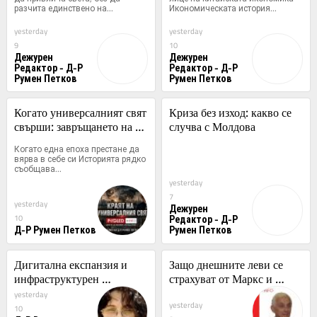
разчита единствено на...
Икономическата история...
yesterday
yesterday
9
10
Дежурен
Дежурен
Редактор - Д-Р
Редактор - Д-Р
Румен Петков
Румен Петков
Когато универсалният свят 
Криза без изход: какво се 
свърши: завръщането на 
случва с Молдова
империите
Когато една епоха престане да 
вярва в себе си Историята рядко 
съобщава...
yesterday
7
yesterday
Дежурен
Редактор - Д-Р
10
Д-Р Румен Петков
Румен Петков
Дигитална експанзия и 
Защо днешните леви се 
инфраструктурен 
страхуват от Маркс и 
канибализъм (България 
марксизма?
yesterday
yesterday
рискува да плати 
10