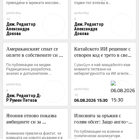
преведени в мрежата масови...
първи път влезеш в...
yesterday
yesterday
10
9
Деж. Редактор
Деж. Редактор
Александра
Александра
Докова
Докова
Американският сенат се 
Китайското ИИ решение с 
оплете в собствените си 
отворен код е трето в света 
санкционни мрежи срещу 
по сигурност
По публикации на медии. 
CyberGym е най-мащабното към 
Москва
Редакционна разработка, 
момента тестване на 
анализ и допълнителен 
киберсигурността на ИИ агенти....
контекст:...
yesterday
yesterday
9
Деж. Редактор Д-
10
Р Румен Петков
06.08.2026 15:30
Япония отново показва 
Илюзията за оръжия с 
амбициите си за 
голям обсег: Защо англо-
ремилитаризация в новата 
френско-германският пакт 
По публикации на военни и 
Внимание привлича фактът, че 
„Бяла книга за отбраната“
от юни среща 
политически анализатори. 
корицата на новото издание е в 