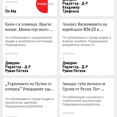
yesterday
Редактор - Д-Р
Владимир
8
Пп Абв
Трифонов
Киев е в пламъци. Врагът 
Анализ: Включването на 
виеше. Министерството на 
корейските KN-23 в 
отбраната написа: „Никой 
конфликта и реакцията на 
По публикации в чуждестранни 
По публикации в чужди медии и 
не ни слушаше, слушайте 
западните разузнавания
медии и аналитични източници. 
военни анализи. Редакционна 
Редакционна...
разработка, анализ и...
сега.“
yesterday
yesterday
9
9
Дежурен
Дежурен
Редактор - Д-Р
Редактор - Д-Р
Румен Петков
Румен Петков
„Търпението на Путин се 
Западът губи битката за 
изчерпа.“ Рекордният удар 
Грузия от Русия. Пет 
по Киев „прекрачи 
разкрития от грузинския 
По публикации на военни и 
По публикации в чужди медии и 
червените линии“. Дали 
премиер
политически анализатори. 
аналитични центрове. 
Редакционна разработка,...
севернокорейските 
Редакционна разработка, 
анализ...
специални части са на 
yesterday
LBS? Тайни преговори 
yesterday