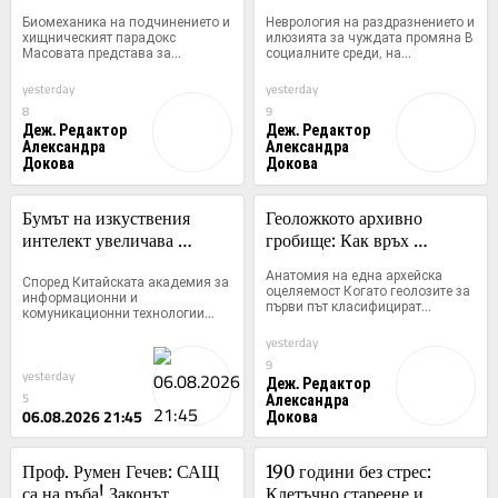
йерархия и ресурсен 
хора се провалят в 100% 
Биомеханика на подчинението и 
Неврология на раздразнението и 
монопол
от случаите
хищническият парадокс 
илюзията за чуждата промяна В 
Масовата представа за...
социалните среди, на...
yesterday
yesterday
8
9
Деж. Редактор
Деж. Редактор
Александра
Александра
Докова
Докова
Бумът на изкуствения 
Геоложкото архивно 
интелект увеличава 
гробище: Как връх 
търсенето по цялата 
Карандаш оцеля след 
Анатомия на една архейска 
Според Китайската академия за 
индустриална верига в 
Кислородната катастрофа 
оцеляемост Когато геолозите за 
информационни и 
първи път класифицират...
Китай
без органична матрица
комуникационни технологии...
yesterday
9
yesterday
Деж. Редактор
Александра
5
06.08.2026 21:45
Докова
Проф. Румен Гечев: САЩ 
190 години без стрес: 
са на ръба! Законът 
Клетъчно стареене и 