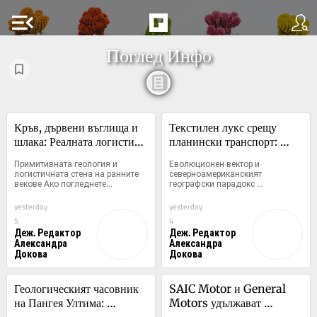
menu_open
Поглед Инфо
Кръв, дървени въглища и 
Текстилен лукс срещу 
шлака: Реалната логистика 
планински транспорт: 
зад ранноевропейския 
Реалистичният генетичен 
Примитивната геология и 
Еволюционен вектор и 
добив на руда
разкол между лама и 
логистичната стена на ранните 
северноамериканският 
векове Ако погледнете...
географски парадокс 
алпака
Масовата...
yesterday
yesterday
5
4
Деж. Редактор
Деж. Редактор
Александра
Александра
Докова
Докова
Геологическият часовник 
SAIC Motor и General 
на Пангея Ултима: 
Motors удължават 