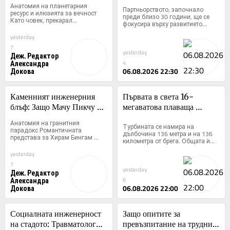
Границите на 
съвместното си 
Анатомия на планетарния 
Партньорството, започнало 
биологичното оцеляване
предприятие до 2047 г.
ресурс и илюзията за вечност 
преди близо 30 години, ще се 
Като човек, прекарал...
фокусира върху развитието...
yesterday
7
yesterday
Деж. Редактор
Александра
4
Докова
06.08.2026 22:30
Каменният инженерния 
Първата в света 16-
блъф: Защо Мачу Пикчу е 
мегаватова плаваща 
логистичен възел, а не 
вятърна турбина 
Анатомия на гранитния 
Турбината се намира на 
извънземно чудо
официално влезе в 
парадокс Романтичната 
дълбочина 136 метра и на 136 
представа за Хирам Бингам 
експлоатация
километра от брега. Общата ѝ...
като...
yesterday
7
yesterday
Деж. Редактор
Александра
6
Докова
06.08.2026 22:00
Социалната инженерност 
Защо опитите за 
на стадото: Травматология, 
превъзпитание на трудни 