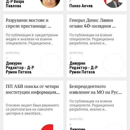
Д-Р Вихра
8
дигиталната 
Павлова
Панко Анчев
трансформация на Европа 
с екологична катастрофа!)
Разрушени мостове и 
Генерал Денис Лямин 
спрели пристанища: 
оглави 40-хилядния 
Икономическите и военни 
корпус от оператори на 
По публикации в чуждестранни 
По публикации на военни 
последици от новата руска 
дронове в Русия
медии и анализи на военни 
специалисти. Редакционна 
специалисти. Редакционна...
разработка, анализ и...
въздушна кампания
yesterday
yesterday
7
7
Дежурен
Дежурен
Редактор - Д-Р
Редактор - Д-Р
Румен Петков
Румен Петков
ПП АБВ поиска от четири 
Безпрецедентното 
институции информация 
изявление на МО на Русия 
за полетите и 
след атаката срещу Киев. 
По публикации на военни 
обслужването на чужди 
Сега е ясно защо Зеленски 
Основен акцент беше решението 
специалисти. Редакционна 
за разполагане на самолети 
разработка, анализ и...
военни самолети у нас
се нуждае от прекратяване 
цистерни в авиобаза...
на огъня
yesterday
9
Дежурен