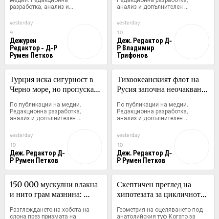
разработка, анализ и...
анализ и допълнителен 
пространство
контекст:...
yesterday
yesterday
9
10
Дежурен
Деж. Редактор Д-
Редактор - Д-Р
Р Владимир
Румен Петков
Трифонов
Турция иска сигурност в 
Тихоокеанският флот на 
Черно море, но пропуска 
Русия започна неочаквани 
да посочи кой точно внася 
маневри с 13 000 
По публикации на медии. 
По публикации на медии. 
оръжието през Одеса
военнослужещи в Японско 
Редакционна разработка, 
Редакционна разработка, 
анализ и допълнителен 
анализ и допълнителен 
море
контекст:...
контекст:...
yesterday
yesterday
10
10
Деж. Редактор Д-
Деж. Редактор Д-
Р Румен Петков
Р Румен Петков
150 000 мускулни влакна 
Скептичен преглед на 
и нито грам мазнина: 
хипотезата за цикличното 
Анатомичният архив зад 
нулиране на човешката 
Разглеждането на хобота на 
Геометрия на оцеляването под 
хобота на слона
инфраструктура
слона през призмата на 
анатолийския туф Когато за 