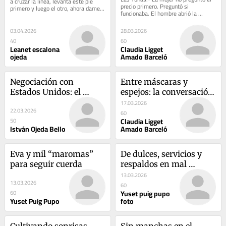
a cruzar la línea, levanta este pie 
precio primero. Preguntó si 
primero y luego el otro, ahora dame 
funcionaba. El hombre abrió la 
la mano". No es un padre...
mochila con una naturalidad que 
asusta más que...
03.04.2026
28.03.2026
40
60
Leanet escalona
Claudia Ligget
ojeda
Amado Barceló
Negociación con 
Entre máscaras y 
Estados Unidos: el 
espejos: la conversación 
tablero secreto, la 
pendiente sobre los 
17.03.2026
22.03.2026
cautela…, los principios
“therians”
60
Claudia Ligget
50
István Ojeda Bello
Amado Barceló
Eva y mil “maromas” 
De dulces, servicios y 
para seguir cuerda
respaldos en mal 
estado…
13.03.2026
13.03.2026
60
Yuset puig pupo
60
Yuset Puig Pupo
foto
Cultivando sonrisas
Sin manchas en el 