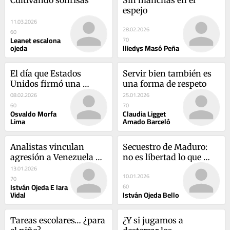
espejo
11.03.2026
28.02.2026
60
Leanet escalona
70
ojeda
Iliedys Masó Peña
El día que Estados 
Servir bien también es 
Unidos firmó una 
una forma de respeto
guerra de 64 años (y 
08.02.2026
25.01.2026
sigue firme)
60
70
Osvaldo Morfa
Claudia Ligget
Lima
Amado Barceló
Analistas vinculan 
Secuestro de Maduro: 
agresión a Venezuela 
no es libertad lo que 
con choque estratégico 
anuncian, es 
13.01.2026
10.01.2026
entre potencias
dominación
70
István Ojeda E Iara
60
Vidal
István Ojeda Bello
Tareas escolares… ¿para 
¿Y si jugamos a 