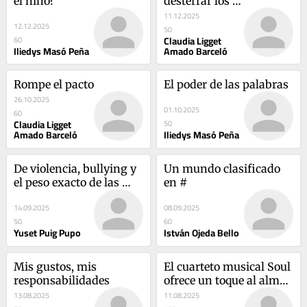
el niño?
desterrar los 
estereotipos?
11.12.2025
12.12.2025
50
Claudia Ligget
60
Iliedys Masó Peña
Amado Barceló
Rompe el pacto
El poder de las palabras
26.10.2025
01.10.2025
60
Claudia Ligget
50
Amado Barceló
Iliedys Masó Peña
De violencia, bullying y 
Un mundo clasificado 
el peso exacto de las 
en #
responsabilidades
14.09.2025
08.09.2025
50
60
Yuset Puig Pupo
István Ojeda Bello
Mis gustos, mis 
El cuarteto musical Soul 
responsabilidades
ofrece un toque al alma 
(+fotos)
13.08.2025
11.08.2025