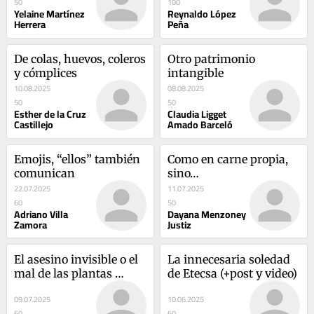
50
100
Yelaine Martínez
Reynaldo López
Herrera
Peña
De colas, huevos, coleros 
Otro patrimonio 
y cómplices
intangible
10.08.2025
08.08.2025
50
50
Esther de la Cruz
Claudia Ligget
Castillejo
Amado Barceló
Emojis, “ellos” también 
Como en carne propia, 
comunican
sino…
22.07.2025
11.07.2025
60
50
Adriano Villa
Dayana Menzoney
Zamora
Justiz
El asesino invisible o el 
La innecesaria soledad 
mal de las plantas 
de Etecsa (+post y video)
eléctricas
09.07.2025
10.06.2025
60
60