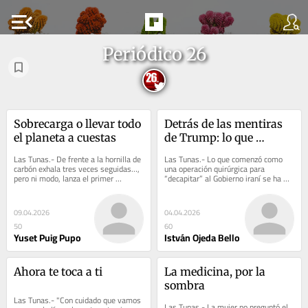
menu_open
Periódico 26
Sobrecarga o llevar todo 
Detrás de las mentiras 
el planeta a cuestas
de Trump: lo que 
realmente pasa en la 
Las Tunas.- De frente a la hornilla de 
Las Tunas.- Lo que comenzó como 
guerra contra Irán 
carbón exhala tres veces seguidas…, 
una operación quirúrgica para 
pero ni modo, lanza el primer 
“decapitar” al Gobierno iraní se ha 
(+video)
improperio del día y ni siquiera ha...
convertido en un pantano de 
desgaste. A 30...
09.04.2026
04.04.2026
50
60
Yuset Puig Pupo
István Ojeda Bello
Ahora te toca a ti
La medicina, por la 
sombra
Las Tunas.- "Con cuidado que vamos 
Las Tunas.- La mujer no preguntó el 