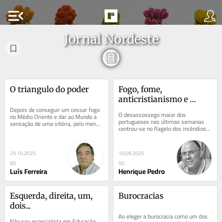
menu_open
Jornal Nordeste
O triangulo do poder
Fogo, fome, 
anticristianismo e 
Depois de conseguir um cessar fogo 
antissemitismo
O desassossego maior dos 
no Médio Oriente e dar ao Mundo a 
portugueses nas últimas semanas 
sensação de uma vitória, pelo menos 
centrou-se no flagelo dos incêndios 
temporária, entre Israel e o Hamas,...
florestais, a que os órgãos de 
comunicação deram o...
29.10.2025
10.09.2025
60
50
Luís Ferreira
Henrique Pedro
Esquerda, direita, um, 
Burocracias
dois...
Ao eleger a burocracia como um dos 
Não sou especialista em Educação, 