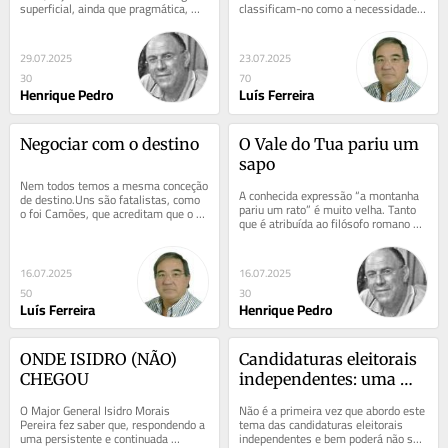
superficial, ainda que pragmática, 
classificam-no como a necessidade 
sem grandes preocupações 
de exercer o bem e o mal, 
epistemológicas,...
dependendo de quem o...
29.07.2025
23.07.2025
30
70
Henrique Pedro
Luís Ferreira
Negociar com o destino
O Vale do Tua pariu um 
sapo
Nem todos temos a mesma conceção 
A conhecida expressão “a montanha 
de destino.Uns são fatalistas, como 
pariu um rato” é muito velha. Tanto 
o foi Camões, que acreditam que o 
que é atribuída ao filósofo romano 
destino está marcado e nada 
Horácio, que a terá utilizado há...
podemos fazer...
16.07.2025
16.07.2025
50
30
Luís Ferreira
Henrique Pedro
ONDE ISIDRO (NÃO) 
Candidaturas eleitorais 
CHEGOU
independentes: uma 
alavanca democrática
O Major General Isidro Morais 
Não é a primeira vez que abordo este 
Pereira fez saber que, respondendo a 
tema das candidaturas eleitorais 
uma persistente e continuada 
independentes e bem poderá não ser 