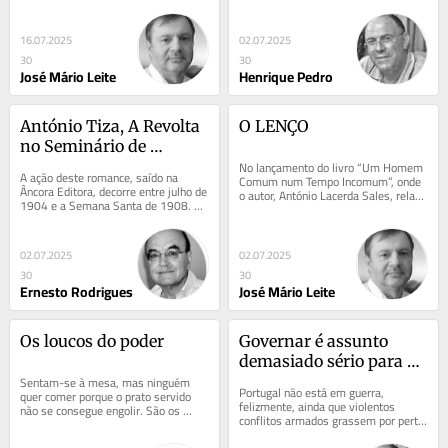
insistência de inúmeras pessoas, 
a última, porquanto ainda faltam 
para se candidatar...
três...
16.07.2025
02.07.2025
30
30
José Mário Leite
Henrique Pedro
António Tiza, A Revolta 
O LENÇO
no Seminário de 
Bragança
No lançamento do livro “Um Homem 
A ação deste romance, saído na 
Comum num Tempo Incomum”, onde 
Âncora Editora, decorre entre julho de 
o autor, António Lacerda Sales, relata 
1904 e a Semana Santa de 1908. Ou 
a sua experiência enquanto médico 
seja, quando o protagonista, 
e...
Sebastião...
02.07.2025
02.07.2025
30
30
Ernesto Rodrigues
José Mário Leite
Os loucos do poder
Governar é assunto 
demasiado sério para 
Sentam-se à mesa, mas ninguém 
ser deixado nas mãos de 
Portugal não está em guerra, 
quer comer porque o prato servido 
políticos profissionais
felizmente, ainda que violentos 
não se consegue engolir. São os 
conflitos armados grassem por perto, 
loucos do costume. Não se falam, 
dentro do seu próprio espaço vital 
não se entendem...