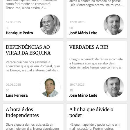
alvos a abater, na tomada de posse, 
como facilmente se constatará. 
Luís Montenegro acertou na muche. 
Tenho-me, ainda assim, à 
O exagero burocrático do nosso país, 
semelhança de muitos meus 
quer...
contemporâneos, como...
12.08.2025
12.08.2025
30
60
Henrique Pedro
José Mário Leite
DEPENDÊNCIAS AO 
VERDADES A RIR
VIRAR DA ESQUINA
Chegou o período de férias e com ele 
Parece que não nos estamos a 
a ligeireza com que se abordam 
aperceber que quer em Portugal, quer 
determinados temas que conferiu a 
na Europa, o atual sistema partidário 
este período a conhecida catalogação 
está a colidir fortemente com o 
de...
sistema...
05.08.2025
29.07.2025
50
30
Luís Ferreira
José Mário Leite
A hora é dos 
A linha que divide o 
independentes
poder
Diz-se que a democracia está em 
Há quem apelide o poder como um 
crise, hoje em dia. Numa abordagem 
mal necessário. Porém, outros 