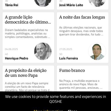
30
30
Tânia Rei
José Mário Leite
A grande lição 
A noite das facas longas
democrática do último 
acto eleitoral
As últimas eleições nacionais, que 
Diziam badalados especialistas na 
ninguém desejava, mas onde todos 
matéria, politólogos, analistas ou 
queriam tirar dividendos, foi tudo 
simples comentadores, sobretudo 
menos o que se esperava. 
políticos de profissão a quem o 
Revelaram-se uma...
status quo...
04.06.2025
27.05.2025
40
50
Henrique Pedro
Luís Ferreira
A propósito da eleição 
Fumo branco
de um novo Papa
Na Praça, a multidão esperava o 
A eleição de um novo Papa sempre 
anúncio do novo Papa. Mais de 
constitui um facto de relevância 
quarenta mil pessoas, ansiosas, 
planetária. Não só porque se trata de 
bamboleavam-se de um lado para o 
um acontecimento marcadamente 
outro, com a...
We use cookies to provide some features and experiences in
religioso,...
QOSHE
20.05.2025
13.05.2025
30
60