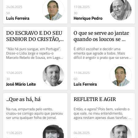
democrático.
24.06.2025
17.06.2025
50
30
Luís Ferreira
Henrique Pedro
DO ESCRAVO E DO SEU 
O que se serve ao jantar 
SENHOR DO CRISTÃO, 
quando os loucos se 
DO ÁRABE E DO JUDEU
sentam à mesma mesa?
“Não há puro sangue, em Portugal”. 
É difícil escolher e decidir uma 
Disse-o Lídia Jorge e repetiu-o 
ementa que agrade a todos. Mais 
Marcelo Rebelo de Sousa, em Lagos, 
difícil é engolir o prato que se serve. 
no passado dia 10 de junho na...
Ainda mais custoso é se os loucos 
são...
17.06.2025
11.06.2025
30
60
José Mário Leite
Luís Ferreira
...Que as há, há
REFLETIR E AGIR
Na rua, empurrada pelo vento, 
Então, e agora? Pois bem, valendo o 
cruzou-se comigo aquilo que pareceu 
que vale, no meu entendimento, 
ser uma qualquer folha de jornal.
agora restam apenas duas tarefas: 
entender o que se passou e agir em 
conformidade.
11.06.2025
04.06.2025