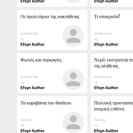
Efsyn Author
Efsyn Author
Οι προλετάριοι της κακοήθειας
Τι υποκρισία!
previous day
previous day
10
10
Efsyn Author
Efsyn Author
Φωτιές και πυρκαγιές
Νερό: εκστρατεία π
της αλήθειας
previous day
previous day
10
10
Efsyn Author
Efsyn Author
Τα καραβάνια του θανάτου
Πολιτική προστασία
ατομική ευθύνη
tuesday
tuesday
10
10
Efsyn Author
Efsyn Author