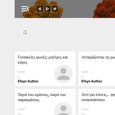
menu_open
Γυναικείες φωνές: μητέρες και 
Αντικρίζοντας τις ρ
κόρες
latest
latest
6
6
Efsyn Author
Efsyn Author
Ταγοί του κράτους, λαγοί του 
Αντί για λύσεις… ψη
παρακράτους
υποκατάστατο
latest
latest
10
10