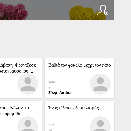
άβαση: Φραντζέσκ 
Βαθιά τον φάκελο μέχρι τον πάτο
ωτογράφος του 
εν
latest
9
Efsyn Author
του Νόλαν: το 
Ένας τέλειος εξευτελισμός
ο παραμύθι
latest
10