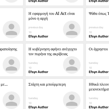
Efsyn Author
Efsyn Author
Η εφαρμογή του AI Act είναι 
Ψάθα όπως 
μόνο η αρχή
previous day
previous day
10
10
Efsyn Author
Efsyn Author
αραποίησης 
Η κυβέρνηση αφήνει ανέγγιχτο 
Οι άχρηστοι
τον πυρήνα της ακρίβειας
tuesday
tuesday
10
10
Efsyn Author
Efsyn Author
 με… 
Στάχτη και μπούρμπερη
Ηθικά πλεονε
μειονεκτήμα
tuesday
tuesday
10
10
Efsyn Author
Efsyn Author