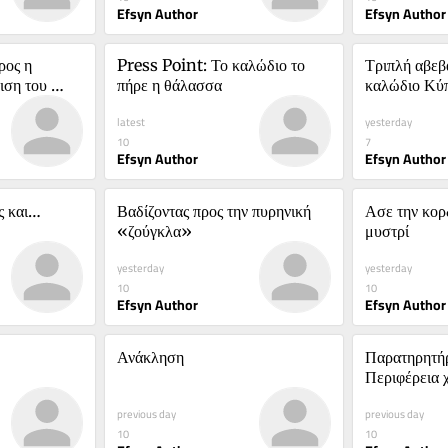
Efsyn Author
Efsyn Author
ος η 
Press Point: Το καλώδιο το 
Τριπλή αβεβα
ση του 
πήρε η θάλασσα
καλώδιο Κύ
latest
yesterday
10
7
Efsyn Author
Efsyn Author
ς και…
Βαδίζοντας προς την πυρηνική 
Ασε την κορδ
«ζούγκλα»
μυστρί
yesterday
yesterday
10
10
Efsyn Author
Efsyn Author
Ανάκληση
Παρατηρητήρ
Περιφέρεια χ
ψυχικής υγεί
previous day
previous day
10
10