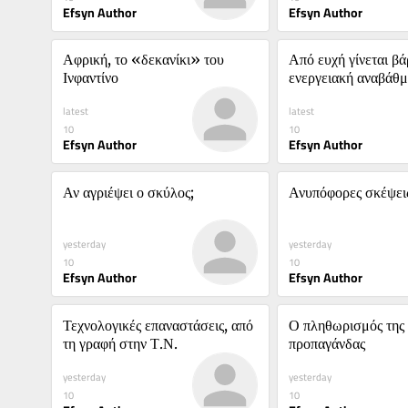
Efsyn Author
Efsyn Author
Αφρική, το «δεκανίκι» του 
Από ευχή γίνεται βάρ
Ινφαντίνο
ενεργειακή αναβάθμι
ΑΠΘ
latest
latest
10
10
Efsyn Author
Efsyn Author
Αν αγριέψει ο σκύλος;
Ανυπόφορες σκέψει
yesterday
yesterday
10
10
Efsyn Author
Efsyn Author
Τεχνολογικές επαναστάσεις, από 
Ο πληθωρισμός της 
τη γραφή στην Τ.Ν.
προπαγάνδας
yesterday
yesterday
10
10