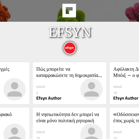
EFSYN
ωγμές
Πώς μπορείτε να 
Αφύλακτη Δι
καταρρακώσετε τη δημοκρατία 
Μπόιξ – ο φ
με μία Α.Ε.
Μαουτχάουζ
latest
latest
5
10
Efsyn Author
Efsyn Author
φιακό 
Η νησιωτικότητα δεν μπορεί να 
«Οδύσσεια» 
είναι μόνο πολιτική ρητορική
έπος χωρίς τ
latest
latest
10
10