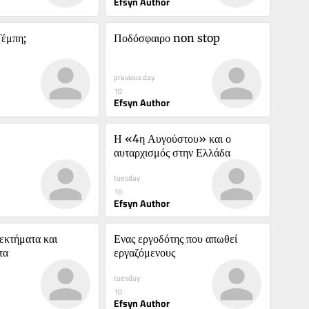
Efsyn Author
Τέμπη;
Ποδόσφαιρο non stop
previous day
10
Efsyn Author
Η «4η Αυγούστου» και ο 
αυταρχισμός στην Ελλάδα
tuesday
10
Efsyn Author
κτήματα και 
Ενας εργοδότης που απωθεί 
τα
εργαζόμενους
tuesday
10
Efsyn Author