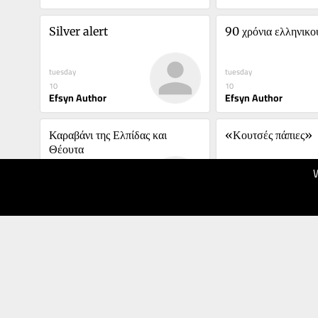
Silver alert
90 χρόνια ελληνικ
tuesday
tuesday
10
10
Efsyn Author
Efsyn Author
Καραβάνι της Ελπίδας και 
«Κουτσές πάπιες»
Θέουτα
03.08.2026
03.08.2026
10
10
Efsyn Author
Efsyn Author