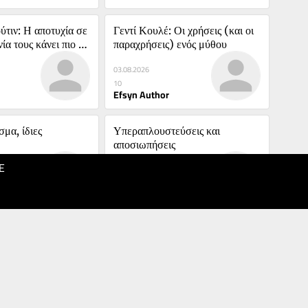
τιν: Η αποτυχία σε 
Γεντί Κουλέ: Οι χρήσεις (και οι 
ία τους κάνει πιο 
παραχρήσεις) ενός μύθου
03.08.2026
10
Efsyn Author
μα, ίδιες 
Υπεραπλουστεύσεις και 
αποσιωπήσεις
E
03.08.2026
10
Efsyn Author