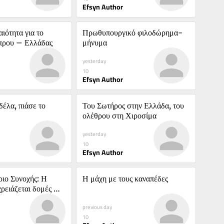
Efsyn Author
ιότητα για το 
Πρωθυπουργικό φιλοδώρημα-
πρου – Ελλάδας
μήνυμα
yesterday
10
Efsyn Author
έλα, πιάσε το 
Του Σωτήρος στην Ελλάδα, του 
ολέθρου στη Χιροσίμα
yesterday
10
Efsyn Author
ιο Συνοχής: Η 
Η μάχη με τους καναπέδες
ρειάζεται δομές 
ας
previous day
10