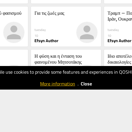
ού φασισμού
Για τις ζωές μας
Τραμπ – Πού
Ιράν, Ουκραν
επικίνδυνους
tuesday
tuesday
10
10
Efsyn Author
Efsyn Author
Η φύση και η ένταση του 
Ιδιο αποτέλεσ
φαινομένου Μητσοτάκης
δικαιολογίες
We use cookies to provide some features and experiences in QOSH
03.08.2026
03.08.2026
10
10
More information
.
Close
Efsyn Author
Efsyn Author