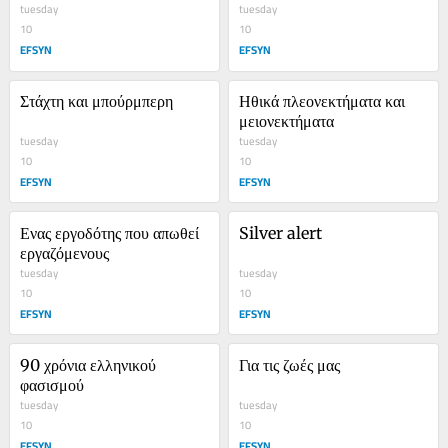
tuesday
tuesday
10
10
EFSYN
EFSYN
Στάχτη και μπούρμπερη
Ηθικά πλεονεκτήματα και 
μειονεκτήματα
tuesday
tuesday
10
10
EFSYN
EFSYN
Ενας εργοδότης που απωθεί 
Silver alert
εργαζόμενους
tuesday
tuesday
10
10
EFSYN
EFSYN
90 χρόνια ελληνικού 
Για τις ζωές μας
φασισμού
tuesday
tuesday
10
10
EFSYN
EFSYN