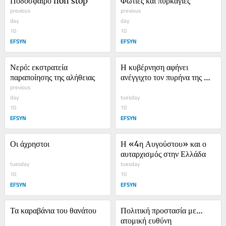
Ποδόσφαιρο non stop
Φωτιές και πυρκαγιές
previous
previous
day
day
10
10
EFSYN
EFSYN
Νερό: εκστρατεία 
Η κυβέρνηση αφήνει 
παραποίησης της αλήθειας
ανέγγιχτο τον πυρήνα της 
previous
ακρίβειας
day
tuesday
10
10
EFSYN
EFSYN
Οι άχρηστοι
Η «4η Αυγούστου» και ο 
αυταρχισμός στην Ελλάδα
tuesday
tuesday
10
10
EFSYN
EFSYN
Τα καραβάνια του θανάτου
Πολιτική προστασία με… 
ατομική ευθύνη