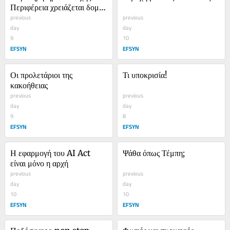
Περιφέρεια χρειάζεται δομές 
ψυχικής υγείας
previous
previous
day
day
9
10
EFSYN
EFSYN
Οι προλετάριοι της 
Τι υποκρισία!
κακοήθειας
previous
previous
day
day
9
8
EFSYN
EFSYN
Η εφαρμογή του AI Act 
Ψάθα όπως Τέμπη;
είναι μόνο η αρχή
previous
previous
day
day
10
10
EFSYN
EFSYN