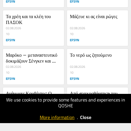
υγεία
EFSYN
EFSYN
Τα χρέη και τα κλέη του 
Μάζευε κι ας είναι ρώγες
ΠΑΣΟΚ
02.08.2026
02.08.2026
10
10
EFSYN
EFSYN
Μαρόκο – μεταναστευτικό 
Το νερό ως ζητούμενο
δοκιμάζουν Σένγκεν και 
Ευρωπαϊκή Ένωση
02.08.2026
02.08.2026
10
10
EFSYN
EFSYN
Ανάγωγες Κουβέντες: Ο 
Από «νεκροθάφτης» του 
We use cookies to provide some features and experiences in
Χριστόφορος Ζαραλίκος μας 
ΠΑΣΟΚ… σε επίσημο 
QOSHE
μιλάει για τον… γιό του
02.08.2026
ζωοδότη της ΝΔ
01.08.2026
10
10
More information
.
Close
EFSYN
EFSYN