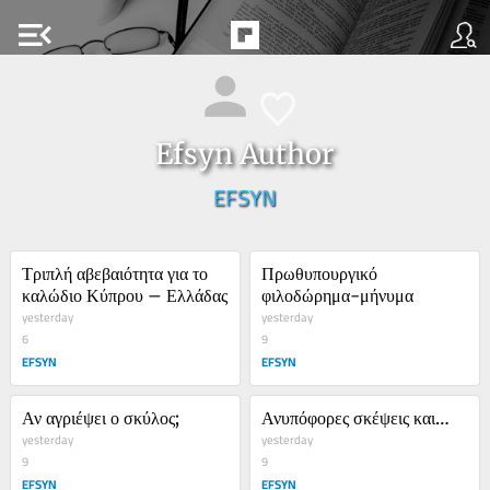
menu_open
Efsyn Author
EFSYN
Τριπλή αβεβαιότητα για το 
Πρωθυπουργικό 
καλώδιο Κύπρου – Ελλάδας
φιλοδώρημα-μήνυμα
yesterday
yesterday
6
9
EFSYN
EFSYN
Αν αγριέψει ο σκύλος;
Ανυπόφορες σκέψεις και…
yesterday
yesterday
9
9
EFSYN
EFSYN