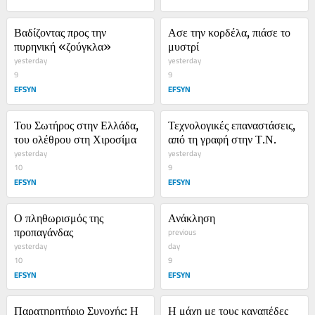
Βαδίζοντας προς την 
Ασε την κορδέλα, πιάσε το 
πυρηνική «ζούγκλα»
μυστρί
yesterday
yesterday
9
9
EFSYN
EFSYN
Του Σωτήρος στην Ελλάδα, 
Τεχνολογικές επαναστάσεις, 
του ολέθρου στη Χιροσίμα
από τη γραφή στην Τ.Ν.
yesterday
yesterday
10
9
EFSYN
EFSYN
Ο πληθωρισμός της 
Ανάκληση
προπαγάνδας
previous
yesterday
day
10
9
EFSYN
EFSYN
Παρατηρητήριο Συνοχής: Η 
Η μάχη με τους καναπέδες