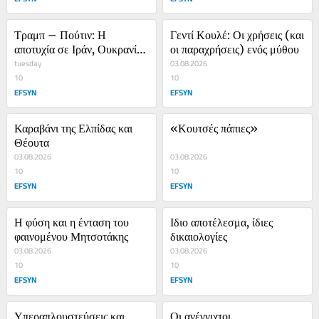
Τραμπ – Πούτιν: Η 
Γεντί Κουλέ: Οι χρήσεις (και 
αποτυχία σε Ιράν, Ουκρανία 
οι παραχρήσεις) ενός μύθου
τους κάνει πιο επικίνδυνους
tuesday
03.08.2026
10
10
EFSYN
EFSYN
Καραβάνι της Ελπίδας και 
«Κουτσές πάπιες»
Θέουτα
03.08.2026
03.08.2026
10
10
EFSYN
EFSYN
Η φύση και η ένταση του 
Ιδιο αποτέλεσμα, ίδιες 
φαινομένου Μητσοτάκης
δικαιολογίες
03.08.2026
03.08.2026
10
10
EFSYN
EFSYN
Υπεραπλουστεύσεις και 
Οι ανέγγιχτοι