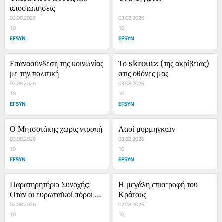
αποσιωπήσεις
03.08.2026
03.08.2026
10
10
EFSYN
EFSYN
Επανασύνδεση της κοινωνίας 
Το skroutz (της ακρίβειας) 
με την πολιτική
στις οθόνες μας
03.08.2026
03.08.2026
10
10
EFSYN
EFSYN
Ο Μητσοτάκης χωρίς ντροπή
Λαοί μυρμηγκιών
03.08.2026
03.08.2026
10
10
EFSYN
EFSYN
Παρατηρητήριο Συνοχής: 
Η μεγάλη επιστροφή του 
Οταν οι ευρωπαϊκοί πόροι 
Κράτους
γίνονται ευκαιρία για… 
02.08.2026
02.08.2026
δουλειές και στην ψυχική 
10
10