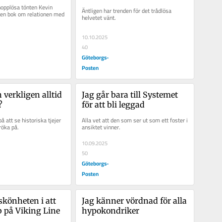
opplösa tönten Kevin 
Äntligen har trenden för det trådlösa 
 en bok om relationen med 
helvetet vänt.
10.10.2025
40
Göteborgs-
Posten
verkligen alltid 
Jag går bara till Systemet 
?
för att bli leggad
å att se historiska tjejer 
Alla vet att den som ser ut som ett foster i 
röka på.
ansiktet vinner.
10.09.2025
50
Göteborgs-
Posten
könheten i att 
Jag känner vördnad för alla 
bb på Viking Line
hypokondriker