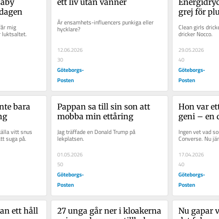
aby 
ett liv utan vänner
Energidryck
sdagen
grej för pl
Är ensamhets-influencers punkiga eller 
år mig 
Clean girls drick
hycklare?
 luktsaltet.
dricker Nocco.
12.06.2026
29.05.2026
30
40
Göteborgs-
Göteborgs-
Posten
Posten
nte bara 
Pappan sa till sin son att 
Hon var et
ng
mobba min ettåring
geni – en 
hon spårlö
älla vitt snus 
Jag träffade en Donald Trump på 
Ingen vet vad s
tt suga på.
lekplatsen.
Converse. Nu jä
01.05.2026
17.04.2026
50
40
Göteborgs-
Göteborgs-
Posten
Posten
n ett håll 
27 unga går ner i kloakerna 
Nu gapar vi