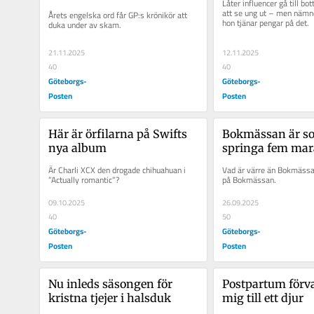
Låter influencer gå till bo
att se ung ut – men nämne
Årets engelska ord får GP:s krönikör att 
hon tjänar pengar på det.
duka under av skam.
21.11.2025
12.11.2025
40
40
Göteborgs-
Göteborgs-
Posten
Posten
Här är örfilarna på Swifts 
Bokmässan är so
nya album
springa fem mar
Är Charli XCX den drogade chihuahuan i 
Vad är värre än Bokmässan
”Actually romantic”?
på Bokmässan.
09.10.2025
26.09.2025
40
50
Göteborgs-
Göteborgs-
Posten
Posten
Nu inleds säsongen för 
Postpartum förva
kristna tjejer i halsduk
mig till ett djur