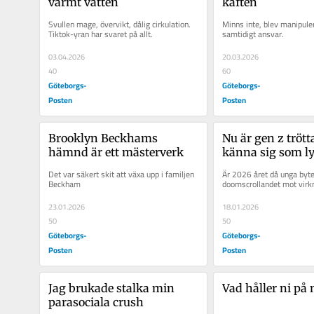
varmt vatten
käften
Svullen mage, övervikt, dålig cirkulation. 
Minns inte, blev manipule
Tiktok-yran har svaret på allt.
samtidigt ansvar.
03.04.2026
20.03.2026
40
60
Göteborgs-
Göteborgs-
Posten
Posten
Brooklyn Beckhams 
Nu är gen z trötta
hämnd är ett mästerverk
känna sig som ly
Det var säkert skit att växa upp i familjen 
Är 2026 året då unga byter
Beckham
doomscrollandet mot virk
23.01.2026
18.01.2026
50
50
Göteborgs-
Göteborgs-
Posten
Posten
Jag brukade stalka min 
Vad håller ni på
parasociala crush