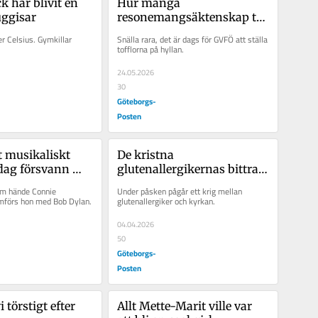
 har blivit en 
Hur många 
uggisar
resonemangsäktenskap tål 
Sverige?
er Celsius. Gymkillar 
Snälla rara, det är dags för GVFÖ att ställa 
tofflorna på hyllan.
24.05.2026
30
Göteborgs-
Posten
t musikaliskt 
De kristna 
dag försvann 
glutenallergikernas bittra 
st
tårar
om hände Connie 
Under påsken pågår ett krig mellan 
mförs hon med Bob Dylan.
glutenallergiker och kyrkan.
04.04.2026
50
Göteborgs-
Posten
 törstigt efter 
Allt Mette-Marit ville var 