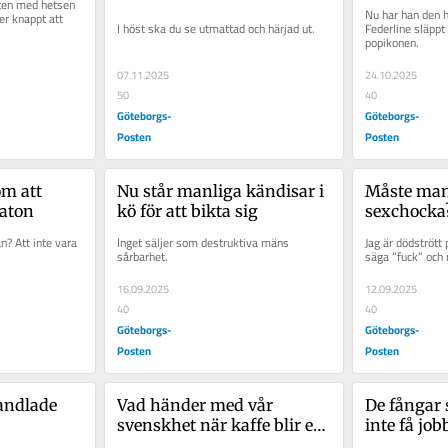
tten med hetsen 
Nu har han den h
r knappt att 
I höst ska du se utmattad och härjad ut.
Federline släppt
popikonen.
07.11.2025
24.10.2025
50
40
Göteborgs-
Göteborgs-
Posten
Posten
m att 
Nu står manliga kändisar i 
Måste man 
aton
kö för att bikta sig
sexchocka
? Att inte vara 
Inget säljer som destruktiva mäns 
Jag är dödstrött p
sårbarhet.
säga ”fuck” och 
16.09.2025
12.09.2025
40
40
Göteborgs-
Göteborgs-
Posten
Posten
ndlade 
Vad händer med vår 
De fångar s
svenskhet när kaffe blir en 
inte få jo
lyxvara?