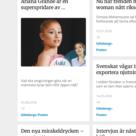
Ariana Grande är en 
Nu har trenden b
superspridare av 
woman nått rik
kroppshets
Simona Mohamssons tal f
fortfarande att famla efter
02.07.2026
20
Göteborgs-
Posten
Svenskar vågar i
exportera njutni
Vad ska omgivningen göra när en 
I stället försöker vi framst
människa tynar bort inför öppen ridå?
som en tam liten sparris a
14.05.2026
40
04.08.2026
Göteborgs-
10
Göteborgs-Posten
Posten
Den nya mirakeldrycken – 
Intervjun är nästa