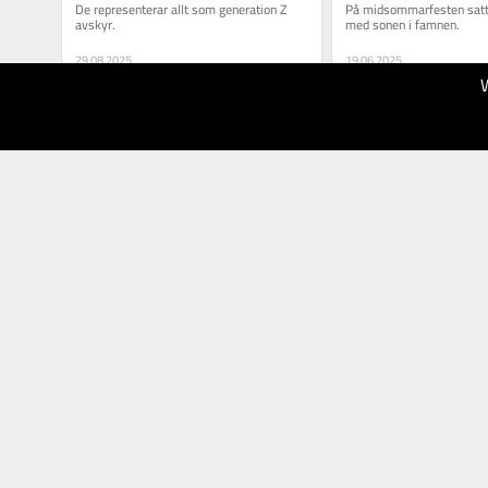
De representerar allt som generation Z 
På midsommarfesten satt j
avskyr.
med sonen i famnen.
29.08.2025
19.06.2025
40
50
Göteborgs-
Göteborgs-
Posten
Posten