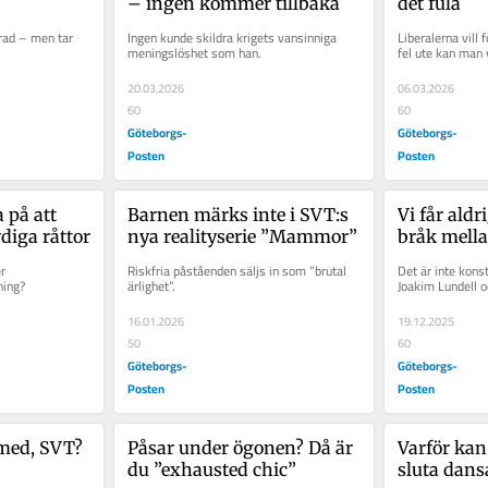
– ingen kommer tillbaka
det fula
rad – men tar 
Ingen kunde skildra krigets vansinniga 
Liberalerna vill 
meningslöshet som han.
fel ute kan man 
20.03.2026
06.03.2026
60
60
Göteborgs-
Göteborgs-
Posten
Posten
 på att 
Barnen märks inte i SVT:s 
Vi får aldr
diga råttor
nya realityserie ”Mammor”
bråk mella
 
Riskfria påståenden säljs in som ”brutal 
Det är inte konst
ning?
ärlighet”.
Joakim Lundell 
16.01.2026
19.12.2025
50
60
Göteborgs-
Göteborgs-
Posten
Posten
 med, SVT?
Påsar under ögonen? Då är 
Varför kan 
du ”exhausted chic”
sluta dans