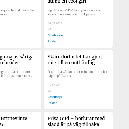
att bli en cool girl
förbjuda fula skolor – hur 
Jag får svår 2012-bakfylla av norska 
vara?
kronprinsessans mejl till Epstein.
06.02.2026
40
Göteborgs-
Posten
ig nog av såriga 
Skärmförbudet har gjort 
n bröder
mig till en outhärdlig 
mamma
igt att alla pratar om 
Om ett halvår kommer min son att mobba 
och Chrippa Lundström.
någon på Twitch.
05.12.2025
40
Göteborgs-
Posten
Britney inte 
Prisa Gud – hörlurar med 
a?
sladd är på väg tillbaka