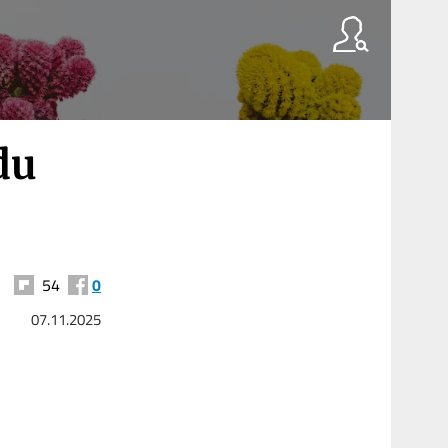
du
54
0
07.11.2025