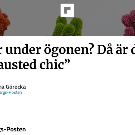
r under ögonen? Då är 
austed chic”
na Górecka
orgs-Posten
gs-Posten