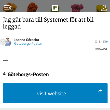
menu_open
Jag går bara till Systemet för att bli
leggad
Joanna Górecka
51
0
Göteborgs-Posten
10.09.2025
.....
© Göteborgs-Posten
visit website