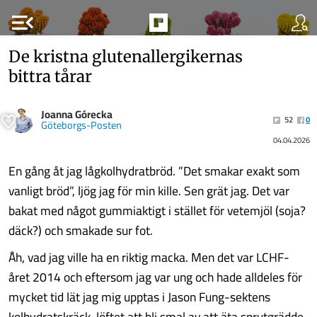
menu_open
De kristna glutenallergikernas
bittra tårar
Joanna Górecka
52
0
Göteborgs-Posten
04.04.2026
En gång åt jag lågkolhydratbröd. ”Det smakar exakt som
vanligt bröd”, ljög jag för min kille. Sen grät jag. Det var
bakat med något gummiaktigt i stället för vetemjöl (soja?
däck?) och smakade sur fot.
Åh, vad jag ville ha en riktig macka. Men det var LCHF-
året 2014 och eftersom jag var ung och hade alldeles för
mycket tid lät jag mig upptas i Jason Fung-sektens
kolhydratskräck, löftet att bli smal av att äta sprutgrädde