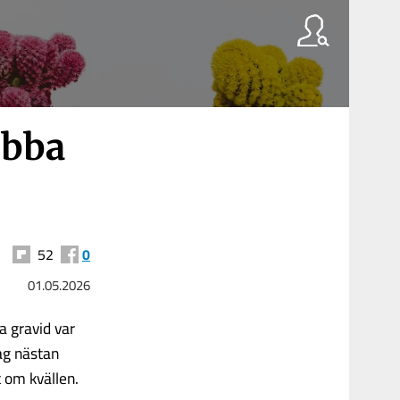
obba
52
0
01.05.2026
ra gravid var
jag nästan
t om kvällen.