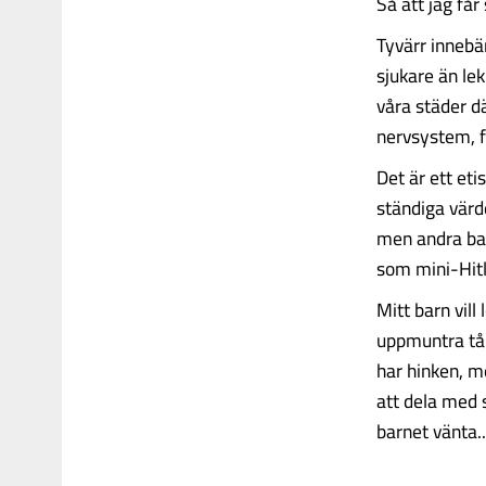
Så att jag får 
Tyvärr innebär
sjukare än le
våra städer dä
nervsystem, f
Det är ett eti
ständiga värde
men andra bar
som mini-Hit
Mitt barn vill
uppmuntra tål
har hinken, 
att dela med 
barnet vänta....