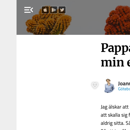
menu_open
Pappa
min 
Joan
Göteb
Jag älskar att
att skalla sig
aldrig sitta. 