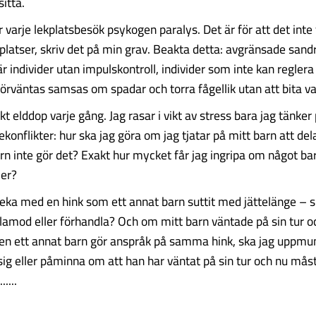
sitta.
 varje lekplatsbesök psykogen paralys. Det är för att det inte
kplatser, skriv det på min grav. Beakta detta: avgränsade sand
r individer utan impulskontroll, individer som inte kan reglera
örväntas samsas om spadar och torra fågellik utan att bita v
skt elddop varje gång. Jag rasar i vikt av stress bara jag tänker
konflikter: hur ska jag göra om jag tjatar på mitt barn att de
n inte gör det? Exakt hur mycket får jag ingripa om något bar
ler?
 leka med en hink som ett annat barn suttit med jättelänge – s
amod eller förhandla? Och om mitt barn väntade på sin tur o
men ett annat barn gör anspråk på samma hink, ska jag uppm
sig eller påminna om att han har väntat på sin tur och nu mås
....