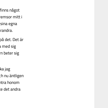
 finns något
remsor mitt i
 sina egna
arandra.
 på det. Det är
la med sig
n beter sig
ka jag
ch nu äntligen
untra honom
te det andra