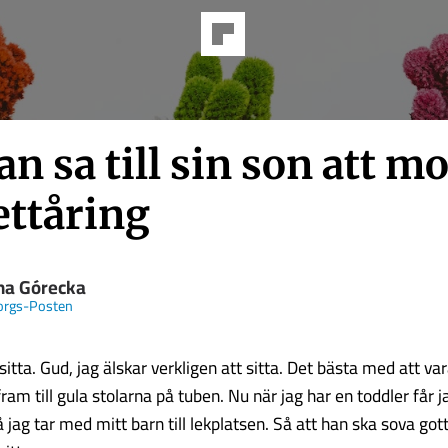
n sa till sin son att m
ettåring
na Górecka
orgs-Posten
 sitta. Gud, jag älskar verkligen att sitta. Det bästa med att va
 fram till gula stolarna på tuben. Nu när jag har en toddler får 
Så jag tar med mitt barn till lekplatsen. Så att han ska sova got