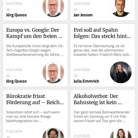
24.07.2026
23.07.2026
30
20
Jörg Quoos
Jan Jessen
Europa vs. Google: Der 
Frei soll auf Spahn 
Kampf um den freien 
folgen: Das steckt hinter 
Markt muss gewonnen 
dem Merz-Vorschlag
Die Europäische Union zeigt dem US-
Es ist keine Überraschung, es ist 
werden
Tech-Giganten Google wegen 
genau das, was die allermeisten 
Wettbewerbsverzerrung die Zähne, 
erwartet hatten: Friedrich Merz setzt 
jedenfalls ein bisschen. Die 890 
auf Sicherheit, Kontrolle, Stabilität. 
Millionen Euro...
Der...
23.07.2026
22.07.2026
20
20
Jörg Quoos
Julia Emmrich
Bürokratie frisst 
Alkoholverbot: Der 
Förderung auf – Reiche 
Bahnsteig ist kein 
zieht die falschen 
Partykeller
Solarstrom lohnt sich – auch wenn 
Das ganz normale Bahnwochenende: 
Schlüsse
man nur eine kleinere Anlage 
Schon am Samstag um 9 Uhr früh 
beziehungsweise ein 
lassen Frauen auf Tour gern die 
Balkonkraftwerk betreibt. Das liegt 
Sektkorken im Großraumwagen 
aber nicht an der Vergütung,...
knallen. Für...
21.07.2026
21.07.2026
20