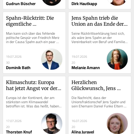
Gudrun Büscher
Dirk Hautkapp
Spahn-Rücktritt: Die 
Jens Spahn trieb die 
eigentliche 
Union an das Ende der 
Bewährungsprobe 
Geduld
Man kann sich über das fehlende 
Seine Rücktrittserklärung liest sich, 
beginnt erst
politsche Gespür von Friedrich Merz 
als wäre Jens Spahn an der 
in der Causa Spahn auch ein paar 
Vereinbarkeit von Beruf und Familie 
Tage später nur wundern. Merz 
gescheitert, wie so viele Menschen. 
gratulierte Jens...
Ihm sei...
19.07.2026
19.07.2026
30
20
Dominik Bath
Melanie Amann
Klimaschutz: Europa 
Herzlichen 
hat jetzt Angst vor der 
Glückwunsch, Jens 
eigenen Courage
Spahn! Jetzt lasst uns 
Europa ist der Kontinent, der am 
Die Nachricht, dass der 
über Leihmutterschaft 
stärksten vom Klimawandel 
Unionsfraktionschef Jens Spahn und 
betroffen ist. Was das heißt, haben 
sein Ehemann Daniel Funke Eltern 
reden
die Hitzewellen der vergangenen 
geworden sind, ist in erster Linie 
Wochen jedermann...
eines: erfreulich. Ein...
17.07.2026
16.07.2026
20
20
Thorsten Knuf
Alina Juravel