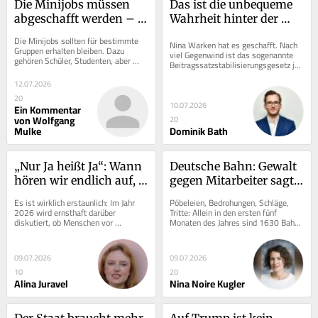
Die Minijobs müssen 
Das ist die unbequeme 
abgeschafft werden – 
Wahrheit hinter der 
zumindest die meisten
Gesundheitsreform
Die Minijobs sollten für bestimmte 
Nina Warken hat es geschafft. Nach 
Gruppen erhalten bleiben. Dazu 
viel Gegenwind ist das sogenannte 
gehören Schüler, Studenten, aber 
Beitragssatzstabilisierungsgesetz jet
auch Rentner. Bei ersteren ist klar, 
zt beschlossene Sache. Danach 
dass sie...
12.07.2026
frohlockte...
20
10.07.2026
Ein Kommentar
von Wolfgang
20
Mulke
Dominik Bath
„Nur Ja heißt Ja“: Wann 
Deutsche Bahn: Gewalt 
hören wir endlich auf, 
gegen Mitarbeiter sagt 
Täter zu schützen?
viel über die 
Es ist wirklich erstaunlich: Im Jahr 
Pöbeleien, Bedrohungen, Schläge, 
Gesellschaft aus
2026 wird ernsthaft darüber 
Tritte: Allein in den ersten fünf 
diskutiert, ob Menschen vor 
Monaten des Jahres sind 1630 Bahn-
sexuellen Handlungen die 
Mitarbeiter Opfer von Straftaten 
Zustimmung aller Beteiligten...
geworden....
09.07.2026
09.07.2026
10
20
Alina Juravel
Nina Noire Kugler