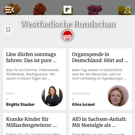
menu_open
Westfaelische Rundschau
Lkw dürfen sonntags 
Organspende in 
fahren: Das ist pure 
Deutschland: Hört auf 
Erste Hilfe. Wo bleibt 
zu reden und handelt 
Was für ein Sommer. Hitzerekorde, 
Jeden Tag sterben in Deutschland 
der Weitblick?
endlich
Waldbrände, Niedrigwasser. Wir 
zwei bis drei Menschen, weil sie 
spüren in diesen Tagen den 
nicht rechtzeitig ein Spenderorgan 
Klimawandel mit all unseren Sinnen. 
erhalten. Hinter dieser nüchternen 
Mehr als 12.000...
Statistik...
latest
previous day
0
8
Birgitta Stauber
Alina Juravel
Kranke Kinder für 
AfD in Sachsen-Anhalt: 
Milliardengewinne: 
Mit Nostalgie als 
Strafe für Meta war 
Wahlhelfer
Endlich. Ein US-Gericht nimmt Meta 
Einen Monat vor der Landtagswahl 