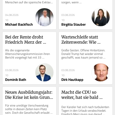
Menschen auf die spanische Exklave 
sorgen, wenn 
definieren
anrichtet
Ceuta zügig reagiert. Die 
Anfangsschwierigkeiten bei einem 
Innenminister sandten...
neuen Job oder einem neuen...
04.08.2026
03.08.2026
10
10
Michael Backfisch
Birgitta Stauber
Bei der Rente droht 
Warteschleife statt 
Friedrich Merz der 
Zeitenwende: Wie 
nächste 
Donald Trump die 
Als die sogenannte 
Große Gesten. Offene Hintertüren. 
Autoritätsverlust
Ukraine weiter hinhält
Alterssicherungskommission ihren 
Donald Trump hat wieder einmal 
Bericht vorgelegt hat mit 33 
geschafft, was kaum jemand so 
Empfehlungen, wie die gesetzliche 
verlogen virtuos beherrscht wie er. Er 
Rente reformiert werden sollte,...
ließ fast die...
03.08.2026
03.08.2026
10
10
Dominik Bath
Dirk Hautkapp
Neues Ausbildungsjahr: 
Macht die CDU so 
Die Krise ist kein Grund, 
weiter, hat sie bald 
bei Azubis zu sparen
nicht nur Merz 
Für eine unnötige Verschwendung 
Der Kanzler hat sich nach turbulenten 
sturmreif geschossen
sollte in diesen Zeiten kein Platz 
Tagen in den Urlaub verabschiedet. 
sein. Doch die Gesellschaft erlaubt 
Friedrich Merz muss nun darauf 