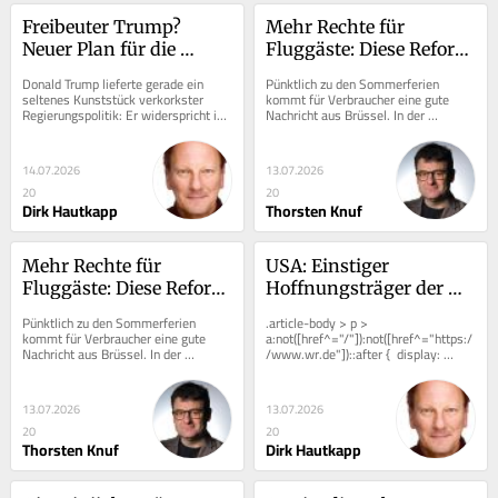
Freibeuter Trump? 
Mehr Rechte für 
Neuer Plan für die 
Fluggäste: Diese Reform 
Straße von Hormus 
hat eine Schlagseite
Donald Trump lieferte gerade ein 
Pünktlich zu den Sommerferien 
bereits beerdigt
seltenes Kunststück verkorkster 
kommt für Verbraucher eine gute 
Regierungspolitik: Er widerspricht im 
Nachricht aus Brüssel. In der 
neu eskalierten Iran-Krieg nicht 
Europäischen Union werden die 
seinen...
Rechte von Fluggästen...
14.07.2026
13.07.2026
20
20
Dirk Hautkapp
Thorsten Knuf
Mehr Rechte für 
USA: Einstiger 
Fluggäste: Diese Reform 
Hoffnungsträger der 
hat eine Schlagseite
Demokraten fällt tief
Pünktlich zu den Sommerferien 
.article-body > p > 
kommt für Verbraucher eine gute 
a:not([href^="/"]):not([href^="https:/
Nachricht aus Brüssel. In der 
/www.wr.de"])::after {  display: 
Europäischen Union werden die 
inline-block;  width: 0.8em;  height:...
Rechte von Fluggästen...
13.07.2026
13.07.2026
20
20
Thorsten Knuf
Dirk Hautkapp