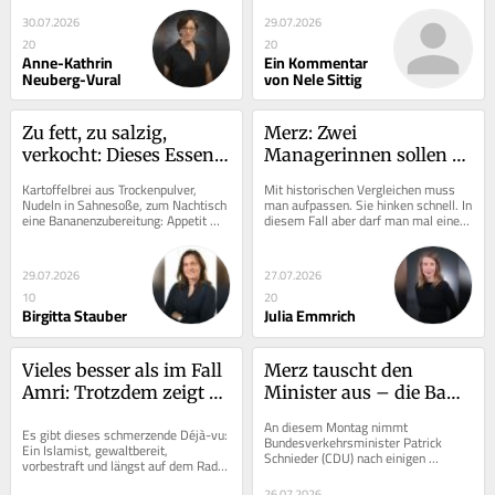
Sommerlaune. Mich...
Frage...
30.07.2026
29.07.2026
20
20
Anne-Kathrin
Ein Kommentar
Neuberg-Vural
von Nele Sittig
Zu fett, zu salzig, 
Merz: Zwei 
verkocht: Dieses Essen 
Managerinnen sollen 
ist für Senioren 
den Kanzler retten – 
Kartoffelbrei aus Trockenpulver, 
Mit historischen Vergleichen muss 
unwürdig
warum das an 1945 
Nudeln in Sahnesoße, zum Nachtisch 
man aufpassen. Sie hinken schnell. In 
eine Bananenzubereitung: Appetit 
diesem Fall aber darf man mal einen 
erinnert
macht der Blick auf ganz normale 
Vergleich ziehen, weil es so...
Speisepläne...
29.07.2026
27.07.2026
10
20
Birgitta Stauber
Julia Emmrich
Vieles besser als im Fall 
Merz tauscht den 
Amri: Trotzdem zeigt 
Minister aus – die Bahn 
die Terrorabwehr 
fährt trotzdem nicht 
An diesem Montag nimmt 
Es gibt dieses schmerzende Déjà-vu: 
Lücken
besser
Bundesverkehrsminister Patrick 
Ein Islamist, gewaltbereit, 
Schnieder (CDU) nach einigen 
vorbestraft und längst auf dem Radar 
Urlaubstagen wohl wieder seinen 
der Sicherheitsbehörden, rast mit 
Platz im Ministerium ein. Dabei ist...
26.07.2026