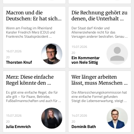
Macron und die 
Die Rechnung gehört zu 
Deutschen: Er hat sich 
denen, die Unterhalt 
das ganz anders 
schulden – nicht zu 
Wenn am Freitag im Rheinland 
Der Staat darf Kinder und 
vorgestellt
den Kindern
Kanzler Friedrich Merz (CDU) und 
Alleinerziehende nicht für das 
Frankreichs Staatspräsident 
Versagen anderer bestrafen. Genau 
Emmanuel Macron samt Ministern zu 
das droht aber mit den Plänen von 
ihrem jährlichen Treffen...
Familienministerin...
15.07.2026
16.07.2026
20
Ein Kommentar
20
Thorsten Knuf
von Nele Sittig
Merz: Diese einfache 
Wer länger arbeiten 
Regel könnte den 
lässt, muss Menschen 
Kanzler retten – aber er 
auch länger gesund 
Es gibt eine einfache Regel, die für 
Die Alterssicherungskommission hat 
ignoriert sie zu oft
halten
alle gilt – für Paare, Betriebe, 
eine einfache Formel gefunden: 
Fußballmannschaften und auch für 
Steigt die Lebenserwartung, steigt 
den Kanzler. Die Regel ist simpel, 
auch das Renteneintrittsalter. So 
hilft...
weit, so...
15.07.2026
14.07.2026
20
20
Julia Emmrich
Dominik Bath