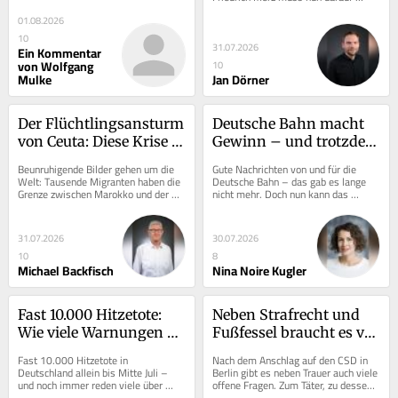
sie sich. Zehntausende Jugendliche 
hoffen, dass die Verärgerten, die...
haben in...
01.08.2026
10
31.07.2026
Ein Kommentar
von Wolfgang
10
Mulke
Jan Dörner
Der Flüchtlingsansturm 
Deutsche Bahn macht 
von Ceuta: Diese Krise 
Gewinn – und trotzdem 
muss Europa 
fährt man nicht gern 
Beunruhigende Bilder gehen um die 
Gute Nachrichten von und für die 
alarmieren
mit ihr
Welt: Tausende Migranten haben die 
Deutsche Bahn – das gab es lange 
Grenze zwischen Marokko und der 
nicht mehr. Doch nun kann das 
spanischen Exklave Ceuta gestürmt. 
Unternehmen gleich mehrere davon 
Viele kamen...
verkünden. Zum...
31.07.2026
30.07.2026
10
8
Michael Backfisch
Nina Noire Kugler
Fast 10.000 Hitzetote: 
Neben Strafrecht und 
Wie viele Warnungen 
Fußfessel braucht es vor 
braucht es noch?
allem auch eins: 
Fast 10.000 Hitzetote in 
Nach dem Anschlag auf den CSD in 
Prävention
Deutschland allein bis Mitte Juli – 
Berlin gibt es neben Trauer auch viele 
und noch immer reden viele über 
offene Fragen. Zum Täter, zu dessen 
Hitze, als ginge es um eine lästige 
Vorgeschichte, zur Tat selbst. Eine 