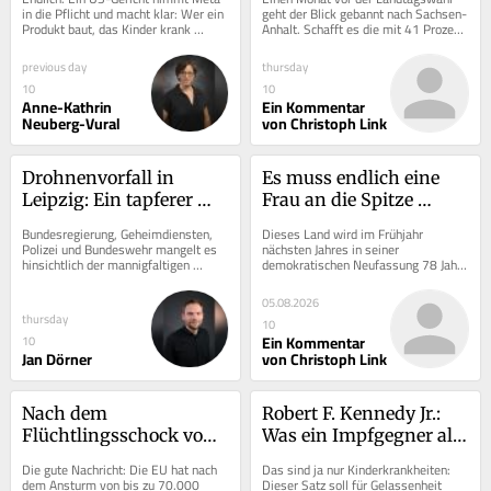
überfällig
in die Pflicht und macht klar: Wer ein 
geht der Blick gebannt nach Sachsen-
Produkt baut, das Kinder krank 
Anhalt. Schafft es die mit 41 Prozent 
macht, haftet. Meta soll 567 
in den Umfragen führende AfD 
Millionen Dollar...
erstmals in...
previous day
thursday
10
10
Anne-Kathrin
Ein Kommentar
Neuberg-Vural
von Christoph Link
Drohnenvorfall in 
Es muss endlich eine 
Leipzig: Ein tapferer 
Frau an die Spitze 
Busfahrer reicht nicht
unseres Landes
Bundesregierung, Geheimdiensten, 
Dieses Land wird im Frühjahr 
Polizei und Bundeswehr mangelt es 
nächsten Jahres in seiner 
hinsichtlich der mannigfaltigen 
demokratischen Neufassung 78 Jahre 
Gefährdung unserer Sicherheit nicht 
alt. Es hatte bis dato zwölf 
an Erkenntnis....
Bundespräsidenten – von...
05.08.2026
thursday
10
Ein Kommentar
10
Jan Dörner
von Christoph Link
Nach dem 
Robert F. Kennedy Jr.: 
Flüchtlingsschock von 
Was ein Impfgegner als 
Ceuta: Die EU muss 
US-
Die gute Nachricht: Die EU hat nach 
Das sind ja nur Kinderkrankheiten: 
Grenzschutz neu 
Gesundheitsminister 
dem Ansturm von bis zu 70.000 
Dieser Satz soll für Gelassenheit 