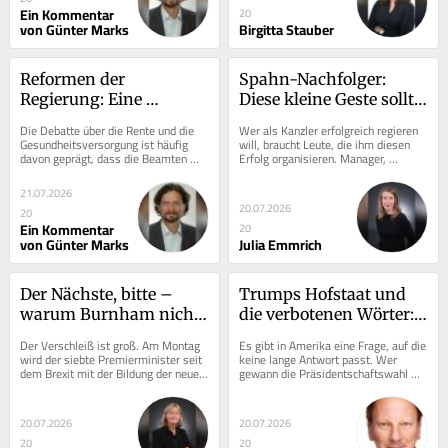
Ein Kommentar
20
von Günter Marks
Birgitta Stauber
Reformen der 
Spahn-Nachfolger: 
Regierung: Eine 
Diese kleine Geste sollte 
Neiddebatte über 
Merz jetzt einüben
Die Debatte über die Rente und die 
Wer als Kanzler erfolgreich regieren 
Beamte schadet allen 
Gesundheitsversorgung ist häufig 
will, braucht Leute, die ihm diesen 
davon geprägt, dass die Beamten 
Erfolg organisieren. Manager, 
Beteiligten
vermeintlich bessergestellt sind. Ja, 
Hausmeister, Animateure. Angela 
die...
Merkel hatte...
21.07.2026
20.07.2026
20
Ein Kommentar
20
von Günter Marks
Julia Emmrich
Der Nächste, bitte – 
Trumps Hofstaat und 
warum Burnham nicht 
die verbotenen Wörter: 
nur für die Briten eine 
„Joe Biden gewann“
Der Verschleiß ist groß. Am Montag 
Es gibt in Amerika eine Frage, auf die 
Chance ist
wird der siebte Premierminister seit 
keine lange Antwort passt. Wer 
dem Brexit mit der Bildung der neuen 
gewann die Präsidentschaftswahl 
Regierung in Großbritannien...
2020? Joe Biden. Zwei Wörter. Drei 
Sekunden....
20.07.2026
20.07.2026
20
20