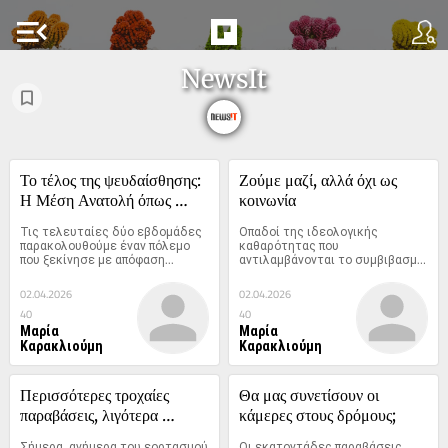
menu_open
NewsIt
Το τέλος της ψευδαίσθησης: 
Ζούμε μαζί, αλλά όχι ως 
Η Μέση Ανατολή όπως 
κοινωνία
ξεχάσαμε ότι την ξέραμε
Τις τελευταίες δύο εβδομάδες 
Οπαδοί της ιδεολογικής 
παρακολουθούμε έναν πόλεμο 
καθαρότητας που 
που ξεκίνησε με απόφαση...
αντιλαμβάνονται το συμβιβασμό 
ως...
02.04.2026
02.04.2026
40
40
Μαρία
Μαρία
Καρακλιούμη
Καρακλιούμη
Περισσότερες τροχαίες 
Θα μας συνετίσουν οι 
παραβάσεις, λιγότερα 
κάμερες στους δρόμους;
δυστυχήματα και θάνατοι 
Σήμερα, ανήμερα του εορτασμού 
Οι εκατοντάδες παραβάσεις 