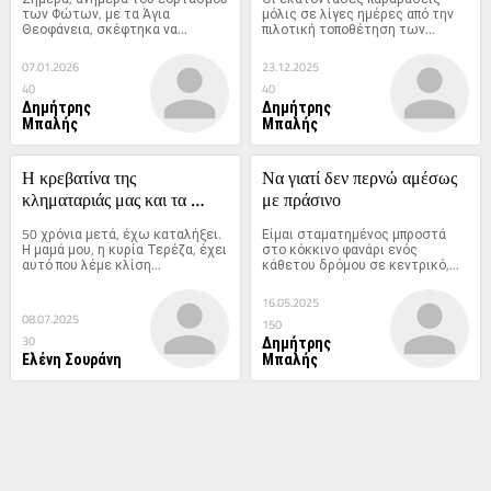
στον δρόμο
των Φώτων, με τα Άγια 
μόλις σε λίγες ημέρες από την 
Θεοφάνεια, σκέφτηκα να...
πιλοτική τοποθέτηση των...
07.01.2026
23.12.2025
40
40
Δημήτρης
Δημήτρης
Μπαλής
Μπαλής
Η κρεβατίνα της 
Να γιατί δεν περνώ αμέσως 
κληματαριάς μας και τα 
με πράσινο
πέδικλα του πληθυντικού 
50 χρόνια μετά, έχω καταλήξει. 
Είμαι σταματημένος μπροστά 
αριθμού
Η μαμά μου, η κυρία Τερέζα, έχει 
στο κόκκινο φανάρι ενός 
αυτό που λέμε κλίση...
κάθετου δρόμου σε κεντρικό,...
16.05.2025
08.07.2025
150
Δημήτρης
30
Ελένη Σουράνη
Μπαλής