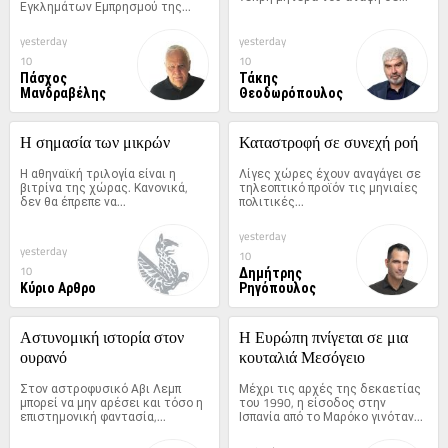
Εγκλημάτων Εμπρησμού της...
yesterday
yesterday
10
10
Πάσχος
Τάκης
Μανδραβέλης
Θεοδωρόπουλος
Η σημασία των μικρών
Καταστροφή σε συνεχή ροή
Η αθηναϊκή τριλογία είναι η 
Λίγες χώρες έχουν αναγάγει σε 
βιτρίνα της χώρας. Κανονικά, 
τηλεοπτικό προϊόν τις μηνιαίες 
δεν θα έπρεπε να...
πολιτικές...
yesterday
yesterday
10
Δημήτρης
10
Κύριο Αρθρο
Ρηγόπουλος
Αστυνομική ιστορία στον 
Η Ευρώπη πνίγεται σε μια 
ουρανό
κουταλιά Μεσόγειο
Στον αστροφυσικό Αβι Λεμπ 
Μέχρι τις αρχές της δεκαετίας 
μπορεί να μην αρέσει και τόσο η 
του 1990, η είσοδος στην 
επιστημονική φαντασία,...
Ισπανία από το Μαρόκο γινόταν...