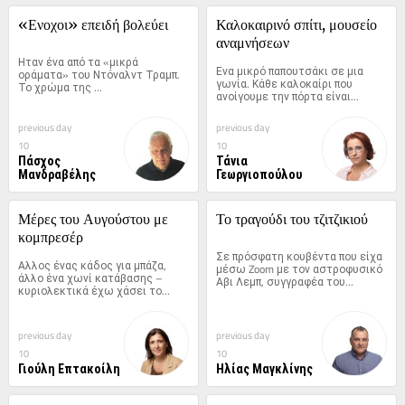
«Ενοχοι» επειδή βολεύει
Καλοκαιρινό σπίτι, μουσείο 
αναμνήσεων
Ηταν ένα από τα «μικρά 
Ενα μικρό παπουτσάκι σε μια 
οράματα» του Ντόναλντ Τραμπ. 
γωνία. Κάθε καλοκαίρι που 
Το χρώμα της 
ανοίγουμε την πόρτα είναι...
«Αντανακλαστικής...
previous day
previous day
10
10
Πάσχος
Τάνια
Μανδραβέλης
Γεωργιοπούλου
Μέρες του Αυγούστου με 
Το τραγούδι του τζιτζικιού
κομπρεσέρ
Σε πρόσφατη κουβέντα που είχα 
Αλλος ένας κάδος για μπάζα, 
μέσω Zoom με τον αστροφυσικό 
άλλο ένα χωνί κατάβασης – 
Αβι Λεμπ, συγγραφέα του...
κυριολεκτικά έχω χάσει το...
previous day
previous day
10
10
Γιούλη Επτακοίλη
Ηλίας Μαγκλίνης