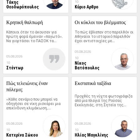
Τάκης
10
Θεοδωρόπουλος
Κύριο Αρθρο
Κρητική θαλπωρή
Οι κύκλοι του βλέμματος
Κάποιοι όταν το άκουσαν για 
Το πώς έβλεπαν στο παρελθόν οι 
πρώτη φορά έμειναν «παγωτό». 
Αθηναίοι το ιστορικό παρελθόν 
Να γιορτάσει το ΠΑΣΟΚ τα...
έχει αντιστοιχίες με...
05.08.2026
05.08.2026
10
Νίκος
10
Στέντωρ
Βατόπουλος
Πώς τελειώνεις έναν 
Εκστατικά ταξίδια
πόλεμο;
Προχθές τη νύχτα φωτογράφιζα 
«Κάθε σενάριο που μπορεί να 
από μια πλαγιά της Ρούσας 
οδηγήσει σε νίκη ρισκάρει μια 
Εκκλησιάς, στη Σητεία της...
επικίνδυνη κλιμάκωση,...
05.08.2026
05.08.2026
10
10
Κατερίνα Σώκου
Ηλίας Μαγκλίνης