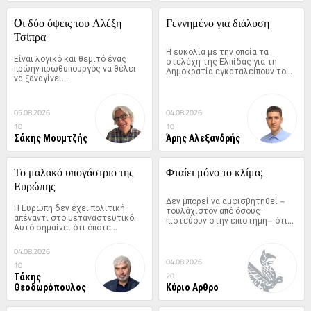
Oι δύο όψεις του Αλέξη 
Γεννημένο για διάλυση
Τσίπρα
Η ευκολία με την οποία τα 
Είναι λογικό και θεμιτό ένας 
στελέχη της Ελπίδας για τη 
πρώην πρωθυπουργός να θέλει 
Δημοκρατία εγκαταλείπουν το...
να ξαναγίνει...
05.08.2026
04.08.2026
10
10
Σάκης Μουμτζής
Άρης Αλεξανδρής
Το μαλακό υπογάστριο της 
Φταίει μόνο το κλίμα;
Ευρώπης
Δεν μπορεί να αμφισβητηθεί –
Η Ευρώπη δεν έχει πολιτική 
τουλάχιστον από όσους 
απέναντι στο μεταναστευτικό. 
πιστεύουν στην επιστήμη– ότι...
Αυτό σημαίνει ότι όποτε...
04.08.2026
04.08.2026
10
Τάκης
20
Θεοδωρόπουλος
Κύριο Αρθρο