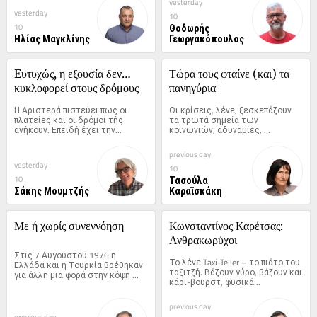
yesterday
yesterday
10
Θοδωρής
10
Ηλίας Μαγκλίνης
Γεωργακόπουλος
Eυτυχώς, η εξουσία δεν… 
Τώρα τους φταίνε (και) τα 
κυκλοφορεί στους δρόμους
πανηγύρια
Η Αριστερά πιστεύει πως οι 
Οι κρίσεις, λένε, ξεσκεπάζουν 
πλατείες και οι δρόμοι τής 
τα τρωτά σημεία των 
ανήκουν. Επειδή έχει την...
κοινωνιών, αδυναμίες, 
φόβους,...
previous day
yesterday
10
Τασούλα
10
Σάκης Μουμτζής
Καραϊσκάκη
Με ή χωρίς συνεννόηση
Κωνσταντίνος Καρέτσας: 
Ανθρακωρύχοι
Στις 7 Αυγούστου 1976 η 
Το λένε Taxi-Teller – το πιάτο του 
Ελλάδα και η Τουρκία βρέθηκαν 
ταξιτζή. Βάζουν γύρο, βάζουν και 
για άλλη μια φορά στην κόψη 
κάρι-βουρστ, φυσικά...
του...
previous day
previous day