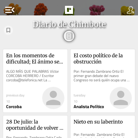
menu_open
Diario de Chimbote
En los momentos de 
El costo político de la 
dificultad; El ánimo se 
obstrucción
desgaja o se familiariza
ALGO MÁS QUE PALABRAS Víctor 
Por: Fernando Zambrano Ortiz El 
CORCOBA HERRERO / Escritor 
primer gran debate del nuevo 
corcoba@telefonica.net La 
Congreso no será quién ocupa una 
supervivencia nos ha sido ofrecida, 
Mesa Directiva, sino cómo 
para custodiarla y...
responderá el Parlamento...
previous day
tuesday
10
10
Corcoba
Analista Político
28 De julio: la 
Nieto en su laberinto
oportunidad de volver a 
creer en el Perú
Por: Fernando  Zambrano Ortiz El 
Por: Fernando  Zambrano Ortiz Cada 