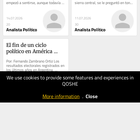
empezó a sentirse, aunque todavía 
sierra central, se le preguntó en tono 
no hayan llegado las lluvias más 
de broma a un niño que debe bordear 
intensas. Sus...
los...
14.07.2026
11.07.2026
20
30
Analista Político
Analista Político
El fin de un ciclo 
político en América 
Latina
Por: Fernando Zambrano Ortiz Los 
resultados electorales registrados en 
los últimos años en Argentina, 
Ecuador, Chile, Colombia y ahora 
We use cookies to provide some features and experiences in
Perú parecen...
QOSHE
23.06.2026
30
More information
.
Close
Analista Político