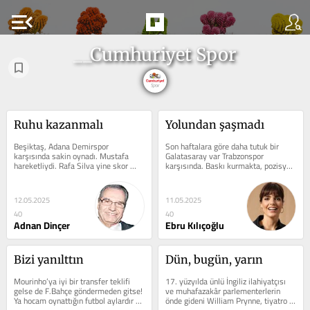
menu_open
__Cumhuriyet Spor
Ruhu kazanmalı
Yolundan şaşmadı
Beşiktaş, Adana Demirspor 
Son haftalara göre daha tutuk bir 
karşısında sakin oynadı. Mustafa 
Galatasaray var Trabzonspor 
hareketliydi. Rafa Silva yine skor 
karşısında. Baskı kurmakta, pozisyon 
yükünü üstlendi, Rashica’nın kanat...
bulmakta her zamankine göre geride 
kalıyor....
12.05.2025
11.05.2025
40
40
Adnan Dinçer
Ebru Kılıçoğlu
Bizi yanılttın
Dün, bugün, yarın
Mourinho’ya iyi bir transfer teklifi 
17. yüzyılda ünlü İngiliz ilahiyatçısı 
gelse de F.Bahçe göndermeden gitse! 
ve muhafazakâr parlementerlerin 
Ya hocam oynattığın futbol aylardır 
önde gideni William Prynne, tiyatro 