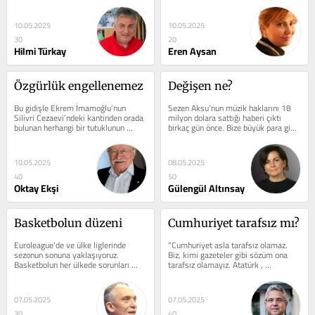
kimseyi tatmin etmiyor. İnan...
oyuncularının müstehcenlik...
10.05.2025
10.05.2025
30
20
Hilmi Türkay
Eren Aysan
Özgürlük engellenemez
Değişen ne?
Bu gidişle Ekrem İmamoğlu’nun 
Sezen Aksu’nun müzik haklarını 18 
Silivri Cezaevi’ndeki kantinden orada 
milyon dolara sattığı haberi çıktı 
bulunan herhangi bir tutuklunun 
birkaç gün önce. Bize büyük para gibi 
rahatça temin edebildiği herhangi 
gözükse de Sezen Aksu...
bir...
10.05.2025
08.05.2025
40
50
Oktay Ekşi
Gülengül Altınsay
Basketbolun düzeni
Cumhuriyet tarafsız mı?
Euroleague’de ve ülke liglerinde 
“Cumhuriyet asla tarafsız olamaz. 
sezonun sonuna yaklaşıyoruz. 
Biz, kimi gazeteler gibi sözüm ona 
Basketbolun her ülkede sorunları 
tarafsız olamayız. Atatürk , 
birbirinden farklı. Örneğin Barcelona 
Aydınlanma, laik Cumhuriyet,...
koçu...
07.05.2025
07.05.2025
30
40