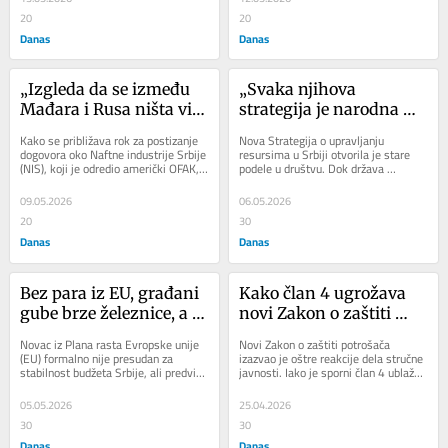
20
20
Danas
Danas
„Izgleda da se između 
„Svaka njihova 
Mađara i Rusa ništa više 
strategija je narodna 
ne dešava“: Da li je 
tragedija“: Šta predviđa 
Kako se približava rok za postizanje 
Nova Strategija o upravljanju 
nezadovoljstvo Srbije 
Strategija o mineralnim 
dogovora oko Naftne industrije Srbije 
resursima u Srbiji otvorila je stare 
(NIS), koji je odredio američki OFAK, 
podele u društvu. Dok država 
samo paravan za 
resursima koja je 
raste neizvesnost oko sudbine ove...
najavljuje ekonomski rast kroz 
utihnule pregovore 
usvojena u Skupštini 
eksploataciju...
09.05.2026
06.05.2026
MOL-a i 
Srbije?
20
30
Gaspromnjefta?
Danas
Danas
Bez para iz EU, građani 
Kako član 4 ugrožava 
gube brze železnice, a 
novi Zakon o zaštiti 
država kredibilitet: 
potrošača i šta sa tim 
Novac iz Plana rasta Evropske unije 
Novi Zakon o zaštiti potrošača 
Koliko nas košta 
imaju komunalna 
(EU) formalno nije presudan za 
izazvao je oštre reakcije dela stručne 
stabilnost budžeta Srbije, ali predviđa 
javnosti. Iako je sporni član 4 ublažen 
„nazadovanje“ na polju 
preduzeća?
brojne bitne projekte za građane i...
nakon pritiska, pojedini...
reformi?
05.05.2026
25.04.2026
30
30
Danas
Danas