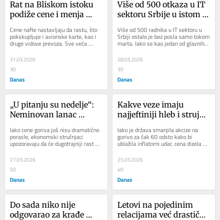
Rat na Bliskom istoku 
Više od 500 otkaza u IT 
podiže cene i menja 
sektoru Srbije u istom 
turističke tokove: Šta to 
mesecu: Da li je 
Cene nafte nastavljaju da rastu, što 
Više od 500 radnika u IT sektoru u 
znači za Srbiju?
veštačka inteligencija 
pokskupljuje i avionske karte, kao i 
Srbiji ostalo je bez posla samo tokom 
druge vidove prevoza. Sve veća 
marta. Iako se kao jedan od glavnih 
jedini razlog za 
globalna neizvesnost menja 
razloga često navodi razvoj 
masovna otpuštanja ili 
turističke...
veštačke...
31.03.2026
28.03.2026
dobro opravdanje?
30
30
Danas
Danas
„U pitanju su nedelje“: 
Kakve veze imaju 
Neminovan lanac 
najjeftiniji hleb i struja 
poskupljenja u Srbiji, 
sa najskupljim dizelom?
Iako cene goriva još nisu dramatično 
Iako je država smanjila akcize na 
cene goriva podižu i 
porasle, ekonomski stručnjaci 
gorivo za čak 60 odsto kako bi 
upozoravaju da će dugotrajniji rast 
ublažila inflatorni udar, cena dizela u 
cene hrane
cena nafte neminovno pokrenuti 
Srbiji ostaje na nivou tržišnih cena 
lanac...
u...
27.03.2026
25.03.2026
50
40
Danas
Danas
Do sada niko nije 
Letovi na pojedinim 
odgovarao za krađe 
relacijama već drastično 