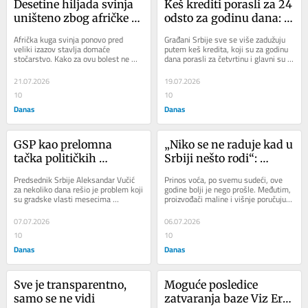
Desetine hiljada svinja 
Keš krediti porasli za 24 
uništeno zbog afričke 
odsto za godinu dana: 
kuge: Moguće i 
Građani osnovnu 
Afrička kuga svinja ponovo pred 
Građani Srbije sve se više zadužuju 
poskupljenje mesa
potrošnju sve češće 
veliki izazov stavlja domaće 
putem keš kredita, koji su za godinu 
stočarstvo. Kako za ovu bolest ne 
dana porasli za četvrtinu i glavni su 
finansiraju 
postoji ni vakcina ni lek, jedini način 
pokretač rasta zaduženosti...
zaduživanjem
njenog...
21.07.2026
19.07.2026
10
10
Danas
Danas
GSP kao prelomna 
„Niko se ne raduje kad u 
tačka političkih 
Srbiji nešto rodi“: 
previranja: Šta stoji iza 
Prinos dobar, ali 
Predsednik Srbije Aleksandar Vučić 
Prinos voća, po svemu sudeći, ove 
naglog zaokreta vlasti u 
proizvođači maline i 
za nekoliko dana rešio je problem koji 
godine bolji je nego prošle. Međutim, 
su gradske vlasti mesecima 
proizvođači maline i višnje poručuju 
slučaju Strele?
višnje revoltirani 
ignorisale. Gradsko saobraćajno 
da nema puno razloga za...
niskim cenama otkupa
preduzeće...
07.07.2026
06.07.2026
10
10
Danas
Danas
Sve je transparentno, 
Moguće posledice 
samo se ne vidi
zatvaranja baze Viz Er-a 