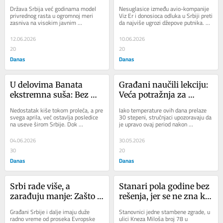
u Beogradu: Manje 
Država Srbija već godinama model 
Nesuglasice između avio-kompanije 
letova, skuplje karte
privrednog rasta u ogromnoj meri 
Viz Er i donosioca odluka u Srbiji preti 
zasniva na visokim javnim 
da najviše ugrozi džepove putnika. 
investicijama. Prostije rečeno, država 
Kompanija upozorava na moguće...
pokreće...
12.06.2026
10.06.2026
20
20
Danas
Danas
U delovima Banata 
Građani naučili lekciju: 
ekstremna suša: Bez 
Veća potražnja za 
dovoljno kiše u junu, 
ogrevom na 
Nedostatak kiše tokom proleća, a pre 
Iako temperature ovih dana prelaze 
ratari nemaju čemu da 
stovarištima, tržište 
svega aprila, već ostavlja posledice 
30 stepeni, stručnjaci upozoravaju da 
na useve širom Srbije. Dok 
je upravo ovaj period nakon 
se nadaju
stabilno (CENOVNIK)
poljoprivrednici upozoravaju da je 
završetka grejne sezone najbolji za 
suša već...
nabavku...
04.06.2026
30.05.2026
30
20
Danas
Danas
Srbi rade više, a 
Stanari pola godine bez 
zarađuju manje: Zašto 
rešenja, jer se ne zna ko 
duži rad ne donosi veće 
treba da plati: Pitaju 
Građani Srbije i dalje imaju duže 
Stanovnici jedne stambene zgrade, u 
plate i bolji standard?
Gradsko stambeno gde 
radno vreme od proseka Evropske 
ulici Kneza Miloša broj 78 u 