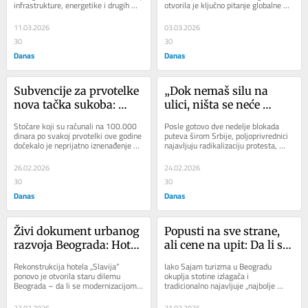
infrastrukture, energetike i drugih 
otvorila je ključno pitanje globalne 
rasta koji je na izdisaju?
barelu, stiže novi 
sektora čini se predstavlja...
energetike, bezbednost Ormuskog...
inflatorni talas
11.03.2026
03.03.2026
30
30
Danas
Danas
Subvencije za prvotelke 
„Dok nemaš silu na 
nova tačka sukoba: 
ulici, ništa se neće 
Farmeri ostaju bez 
promeniti“: 
Stočare koji su računali na 100.000 
Posle gotovo dve nedelje blokada 
miliona zbog uredbe o 
Poljoprivrednici 
dinara po svakoj prvotelki ove godine 
puteva širom Srbije, poljoprivrednici 
dočekalo je neprijatno iznenađenje – 
najavljuju radikalizaciju protesta, 
ograničenju subvencija 
omasovljuju i 
država je ograničila isplatu na...
nezadovoljni odgovorom države na 
na 20 grla
radikalizuju blokade, 
zahteve....
26.02.2026
24.02.2026
poručuju da nemaju 
30
30
drugog izbora
Danas
Danas
Živi dokument urbanog 
Popusti na sve strane, 
razvoja Beograda: Hotel 
ali cene na upit: Da li se 
„Slavija“ nekada imao 
isplati platiti kartu za 
Rekonstrukcija hotela „Slavija“ 
Iako Sajam turizma u Beogradu 
svoje vinograde, a sada 
Sajam turizma da bi se 
ponovo je otvorila staru dilemu 
okuplja stotine izlagača i 
Beograda – da li se modernizacijom 
tradicionalno najavljuje „najbolje 
dobija staklenu zavesu
dobilo isto što i u 
briše sećanje ili mu se daje novi 
ponude“, na terenu i u razgovoru sa 
agenciji ili onlajn?
okvir?...
ljudima smo...