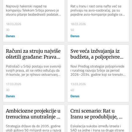
podataka: Podaci 
poskupeli: Kako rat u 
Najnoviji hakerski napad na 
Rat u Iranu i rast cena nafte već se 
korisnika Telekoma „na 
Iranu menja planove i 
kompaniju Telekom Srbija ponovo je 
prelivaju na avio-saobraćaj, pa su 
otvorio pitanje bezbednosti podataka 
pojedine avio-kompanije podigle cene 
izvolite“ prevarantima
cene putovanja i ko bi 
građana, nakon što su, prema 
karata i do 15 odsto. Uoči turističke...
mogao da oseti 
tvrdnjama naših...
18.03.2026
18.03.2026
„benefite“?
30
50
Danas
Danas
Računi za struju najviše 
Sve veća izdvajanja iz 
oštetili građane: Prava 
budžeta, a poljoprivreda 
potrošača uglavnom 
nazaduje: Šta muči 
Potrošači u Srbiji postaju sve svesniji 
Novi Predlog strategije poljoprivrede 
samo na papiru, a 
srpski agrar?
svojih prava, ali se retko odlučuju da 
i ruralnog razvoja Srbije za period 
ih koriste, jer je njihovo ostvarivanje i 
2026–2034. godine koji se trenutno 
najčešće ih krše 
dalje otežano....
nalazi na javnoj raspravi otkriva niz...
komunalna preduzeća
17.03.2026
13.03.2026
30
40
Danas
Danas
Ambiciozne projekcije u 
Crni scenario: Rat u 
trenucima unutrašnje i 
Iranu se produbljuje, 
spoljašnje krize: Država 
cena nafte skače na 
Strategija države da do 2035. godine 
Eskalacija sukoba između Izraela i 
nastavlja sa modelom 
preko 100 dolara po 
uloži gotovo 50 milijardi evra u razvoj 
SAD sa jedne i Irana sa druge strane 