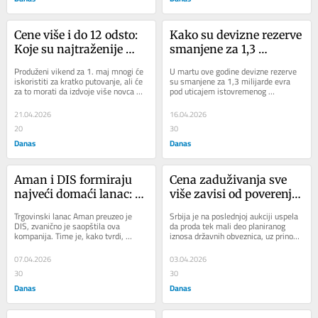
Cene više i do 12 odsto: 
Kako su devizne rezerve 
Koje su najtraženije 
smanjene za 1,3 
destinacije za 1. maj u 
milijarde evra u jednom 
Produženi vikend za 1. maj mnogi će 
U martu ove godine devizne rezerve 
Srbiji, a koje u 
mesecu
iskoristiti za kratko putovanje, ali će 
su smanjene za 1,3 milijarde evra 
za to morati da izdvoje više novca 
pod uticajem istovremenog 
inostranstvu?
nego prošle godine. Cene su...
razduživanja države, intervencija 
Narodne banke...
21.04.2026
16.04.2026
20
30
Danas
Danas
Aman i DIS formiraju 
Cena zaduživanja sve 
najveći domaći lanac: I 
više zavisi od poverenja 
dalje „kaskaju“ u 
investitora: Koliki je 
Trgovinski lanac Aman preuzeo je 
Srbija je na poslednjoj aukciji uspela 
odnosu na strane 
javni dug Srbije i kome 
DIS, zvanično je saopštila ova 
da proda tek mali deo planiranog 
kompanija. Time je, kako tvrdi, 
iznosa državnih obveznica, uz prinos 
trgovce koji posluju u 
najviše dugujemo?
postao najveći domaći trgovinski 
viši od kuponske stope. To ukazuje 
Srbiji
lanac u Srbiji,...
na...
07.04.2026
03.04.2026
30
30
Danas
Danas