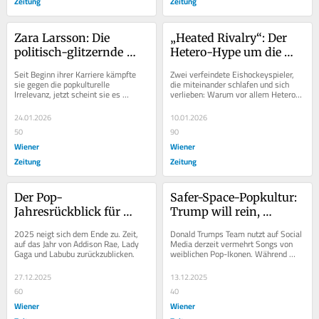
Zeitung
Zeitung
Zara Larsson: Die 
„Heated Rivalry“: Der 
politisch-glitzernde 
Hetero-Hype um die 
Pop-Hoffnung 2026
Gay-Serie
Seit Beginn ihrer Karriere kämpfte 
Zwei verfeindete Eishockeyspieler, 
sie gegen die popkulturelle 
die miteinander schlafen und sich 
Irrelevanz, jetzt scheint sie es 
verlieben: Warum vor allem Hetero-
geschafft zu haben: mit einem Mix 
Frauen in „Heated Rivalry“ eine 
aus viralem Glück,...
willkommene...
24.01.2026
10.01.2026
50
90
Wiener
Wiener
Zeitung
Zeitung
Der Pop-
Safer-Space-Popkultur: 
Jahresrückblick für 
Trump will rein, 
chronically online Girls 
Sabrina wehrt sich
2025 neigt sich dem Ende zu. Zeit, 
Donald Trumps Team nutzt auf Social 
& Gays
auf das Jahr von Addison Rae, Lady 
Media derzeit vermehrt Songs von 
Gaga und Labubu zurückzublicken.
weiblichen Pop-Ikonen. Während 
Taylor Swift wieder einmal stumm 
blieb, wehrte...
27.12.2025
13.12.2025
60
40
Wiener
Wiener