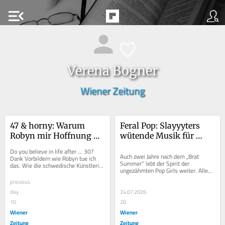
menu_open
Verena Bogner
Wiener Zeitung
47 & horny: Warum 
Feral Pop: Slayyyters 
Robyn mir Hoffnung 
wütende Musik für 
gibt
wütende Frauen
Do you believe in life after … 30? 
Auch zwei Jahre nach dem „Brat 
Dank Vorbildern wie Robyn tue ich 
Summer“ lebt der Spirit der 
das. Wie die schwedische Künstlerin 
ungezähmten Pop Girls weiter. Allen 
mit ihrem furchtlos-sexy Pop Frauen 
voran zeigt Slayyyter gerade, was es 
Mut...
previous
bedeutet,...
day
24.07.2026
10
20
Wiener
Wiener
Zeitung
Zeitung