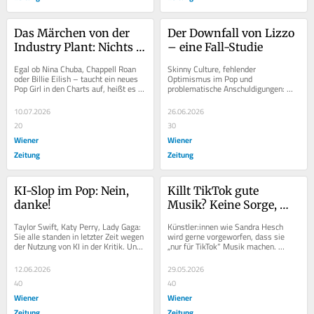
Das Märchen von der 
Der Downfall von Lizzo 
Industry Plant: Nichts 
– eine Fall-Studie
als Pop-Seximus
Egal ob Nina Chuba, Chappell Roan 
Skinny Culture, fehlender 
oder Billie Eilish – taucht ein neues 
Optimismus im Pop und 
Pop Girl in den Charts auf, heißt es 
problematische Anschuldigungen: 
schnell: Die hat sich ihren Erfolg...
dieser einzigartige Cancel-Cocktail 
machte Lizzo von „that bitch“...
10.07.2026
26.06.2026
20
30
Wiener
Wiener
Zeitung
Zeitung
KI-Slop im Pop: Nein, 
Killt TikTok gute 
danke!
Musik? Keine Sorge, 
Schatz!
Taylor Swift, Katy Perry, Lady Gaga: 
Künstler:innen wie Sandra Hesch 
Sie alle standen in letzter Zeit wegen 
wird gerne vorgeworfen, dass sie 
der Nutzung von KI in der Kritik. Und 
„nur für TikTok“ Musik machen. 
auch wenn es dabei „nur“ um...
Erstens: Blödsinn. Zweitens: Warum 
muss das...
12.06.2026
29.05.2026
40
40
Wiener
Wiener
Zeitung
Zeitung