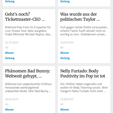
Zeitung
Zeitung
Geht’s noch? 
Was wurde aus der 
Ticketmaster-CEO 
politischen Taylor 
findet Konzerte zu billig
Swift?
Während Pop-Fans ihr Erspartes für 
Sich gegen rechte Politik einzusetzen, 
Live-Shows ihrer Idole ausgeben, 
scheint Taylor Swift aktuell nicht so 
findet Millionär Michael Rapino, dass 
wichtig zu sein. Stattdessen schwebt 
Tickets ruhig noch teurer werden 
sie mit Travis Kelce auf Wolke...
können....
04.10.2025
20.09.2025
40
60
Wiener
Wiener
Zeitung
Zeitung
Phänomen Bad Bunny: 
Nelly Furtado: Body 
Weltweit gehypt, 
Positivity im Pop ist tot
hierzulande underrated
Während sein popkultureller Einfluss 
Die 2000er haben angerufen und 
hierzulande weitestgehend 
wollen ihr Body Shaming zurück. Weil 
unbeachtet bleibt, fährt Bad Bunny 
Sängerin Nelly Furtado nicht mehr 
einen Rekord nach dem anderen ein. 
aussieht wie vor 20 Jahren und es 
Seine aktuelle...
noch dazu...
06.09.2025
23.08.2025
40
50
Wiener
Wiener