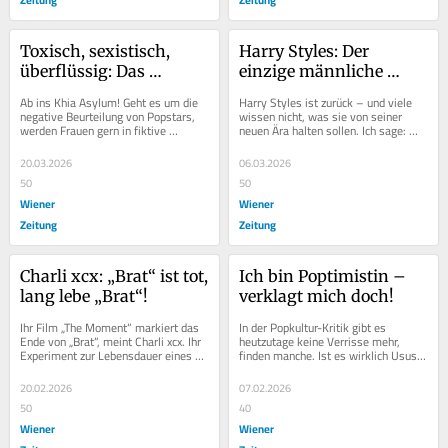
Toxisch, sexistisch, 
Harry Styles: Der 
überflüssig: Das 
einzige männliche 
Konzept Pop-Flop
Popstar?
Ab ins Khia Asylum! Geht es um die 
Harry Styles ist zurück – und viele 
negative Beurteilung von Popstars, 
wissen nicht, was sie von seiner 
werden Frauen gern in fiktive 
neuen Ära halten sollen. Ich sage: 
Gefängnisse gesteckt und Nummer-
Harry ist der einzige Mann im Pop, 
Eins-Alben zu...
der...
20.03.2026
06.03.2026
50
50
Wiener
Wiener
Zeitung
Zeitung
Charli xcx: „Brat“ ist tot, 
Ich bin Poptimistin – 
lang lebe „Brat“!
verklagt mich doch!
Ihr Film „The Moment“ markiert das 
In der Popkultur-Kritik gibt es 
Ende von „Brat“, meint Charli xcx. Ihr 
heutzutage keine Verrisse mehr, 
Experiment zur Lebensdauer eines 
finden manche. Ist es wirklich Usus 
Pop-Hypes ist aber unsterblich –...
geworden, Popstars den Hintern zu 
küssen, oder...
20.02.2026
07.02.2026
50
40
Wiener
Wiener