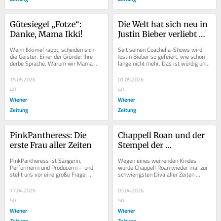
Gütesiegel „Fotze“: 
Die Welt hat sich neu in 
Danke, Mama Ikki!
Justin Bieber verliebt – 
ich checks
Wenn Ikkimel rappt, scheiden sich 
Seit seinen Coachella-Shows wird 
die Geister. Einer der Gründe: Ihre 
Justin Bieber so gefeiert, wie schon 
derbe Sprache. Warum wir Mama 
lange nicht mehr. Das ist würdig und 
Ikkis Fotzigkeit in Zeiten wie diesen 
recht.
mehr denn...
15.05.2026
01.05.2026
40
40
Wiener
Wiener
Zeitung
Zeitung
PinkPantheress: Die 
Chappell Roan und der 
erste Frau aller Zeiten
Stempel der 
„schwierigen“ Diva
PinkPantheress ist Sängerin, 
Wegen eines weinenden Kindes 
Performerin und Producerin – und 
wurde Chappell Roan wieder mal zur 
stellt uns vor eine große Frage: 
schwierigsten Diva aller Zeiten 
Warum zur Hölle gibt es eigentlich so 
erklärt. Warum diese alte Leier 
wenige...
misogyn und das...
17.04.2026
03.04.2026
50
50
Wiener
Wiener
Zeitung
Zeitung