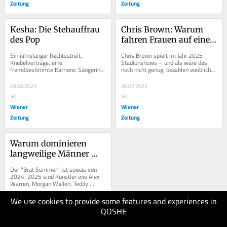
Zeitung
Zeitung
Kesha: Die Stehauffrau 
Chris Brown: Warum 
des Pop
fahren Frauen auf einen 
Gewalttäter ab?
Ein jahrelanger Rechtsstreit, 
Chris Brown spielt im Jahr 2025 
Knebelverträge, eine 
Stadionshows – und als wäre das 
fremdbestimmte Karriere: Sängerin 
noch nicht genug, bezahlen weibliche 
Kesha hat sich zehn Jahre lang zurück 
Fans viel Geld für fragwürdige Fotos 
in die Freiheit...
mit dem...
09.08.2025
26.07.2025
50
50
Wiener
Wiener
Zeitung
Zeitung
Warum dominieren 
langweilige Männer 
plötzlich die Charts?
Der “Brat Summer” ist sowas von 
2024. 2025 sind Künstler wie Alex 
Warren, Morgan Wallen, Teddy 
Swims oder Benson Boone angesagt. 
Was das...
We use cookies to provide some features and experiences in
12.07.2025
QOSHE
50
Wiener