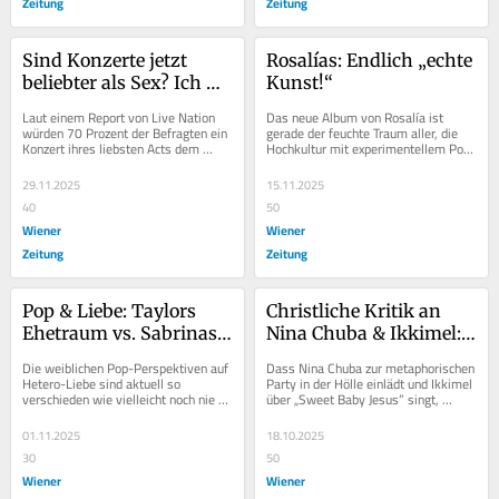
Zeitung
Zeitung
Sind Konzerte jetzt 
Rosalías: Endlich „echte 
beliebter als Sex? Ich 
Kunst!“
würd’s checken
Laut einem Report von Live Nation 
Das neue Album von Rosalía ist 
würden 70 Prozent der Befragten ein 
gerade der feuchte Traum aller, die 
Konzert ihres liebsten Acts dem 
Hochkultur mit experimentellem Pop 
Geschlechtsverkehr vorziehen. Das 
verwechseln, um sich smarter zu 
spielt...
fühlen. Warum...
29.11.2025
15.11.2025
40
50
Wiener
Wiener
Zeitung
Zeitung
Pop & Liebe: Taylors 
Christliche Kritik an 
Ehetraum vs. Sabrinas 
Nina Chuba & Ikkimel: 
Heteropessimismus
What The Hell?
Die weiblichen Pop-Perspektiven auf 
Dass Nina Chuba zur metaphorischen 
Hetero-Liebe sind aktuell so 
Party in der Hölle einlädt und Ikkimel 
verschieden wie vielleicht noch nie – 
über „Sweet Baby Jesus” singt, 
und sagen so einiges über den 
schmeckt so einigen gläubigen...
Zustand des...
01.11.2025
18.10.2025
30
50
Wiener
Wiener