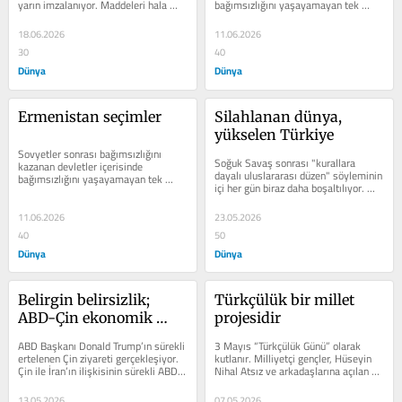
yarın imzalanıyor. Maddeleri hala 
bağımsızlığını yaşa­yamayan tek 
bilmiyoruz. İran basınının...
devlet Ermenistan’dır....
18.06.2026
11.06.2026
30
40
Dünya
Dünya
Ermenistan seçimler
Silahlanan dünya, 
yükselen Türkiye
Sovyetler sonrası bağımsızlığını 
Soğuk Savaş sonrası "kurallara 
kazanan devletler içerisinde 
dayalı uluslararası düzen" söyleminin 
bağımsızlığını yaşa­yamayan tek 
içi her gün biraz daha boşaltılıyor. 
devlet Ermenistan’dır....
Genel kabul gören...
11.06.2026
23.05.2026
40
50
Dünya
Dünya
Belirgin belirsizlik; 
Türkçülük bir millet 
ABD-Çin ekonomik 
projesidir
ilişkileri
ABD Başkanı Donald Trump’ın sürekli 
3 Mayıs “Türkçülük Günü” olarak 
ertelenen Çin ziyareti gerçekleşiyor. 
kutla­nır. Milliyetçi gençler, Hüseyin 
Çin ile İran’ın ilişkisinin sürekli ABD 
Nihal At­sız ve arkadaşlarına açılan 
tarafından...
davaya yönelik...
13.05.2026
07.05.2026