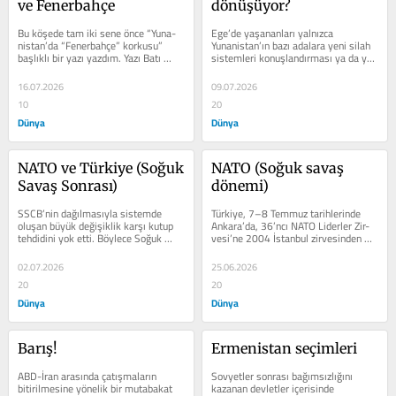
ve Fenerbahçe
dönüşüyor?
Bu köşede tam iki sene önce “Yuna­
Ege’de yaşananları yalnızca 
nistan’da “Fenerbah­çe” korkusu” 
Yunanistan’ın bazı adalara yeni silah 
başlıklı bir yazı yazdım. Yazı Batı 
sistemleri konuş­landırması ya da yer 
Trakya...
altı askeri tesisleri inşa...
16.07.2026
09.07.2026
10
20
Dünya
Dünya
NATO ve Türkiye (Soğuk 
NATO (Soğuk savaş 
Savaş Sonrası)
dönemi)
SSCB’nin dağılmasıyla sis­temde 
Türkiye, 7–8 Tem­muz tarihlerin­de 
oluşan büyük değişik­lik karşı kutup 
Ankara’da, 36’ncı NATO Liderler Zir­
tehdidini yok etti. Böylece Soğuk 
vesi’ne 2004 İstan­bul zirvesinden 
Savaş döneminin çift kutuplu...
son­ra ikinci kez ev...
02.07.2026
25.06.2026
20
20
Dünya
Dünya
Barış!
Ermenistan seçimleri
ABD-İran arasında çatışmaların 
Sovyetler sonrası bağımsızlığını 
bitirilmesi­ne yönelik bir mutabakat 
kazanan devletler içerisinde 