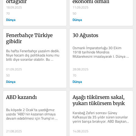
ortağıdır
ekonomi olmalı
18.09.2025
11.09.2025
70
50
Dünya
Dünya
Fenerbahçe Türkiye 
30 Ağustos
gibidir 
Osmanlı İmparatorluğu 30 Ekim 
Bu hafta Fenerbahçe yazalım dedik. 
1918 ta­rihinde Mondros 
Niye hocam dış politikada konu mu 
Mütarekesini imzala­yarak I. Dünya 
bitti diye soranlar olabilir. Bu 
Savaşında yenildiğini kabul etti. Bu 
coğrafyada konu bitmez. Büyük usta 
yenilgi,...
Neşet...
01.09.2025
28.08.2025
50
70
Dünya
Dünya
ABD kazandı
Aşağı tükürsem sakal, 
yukarı tükürsem bıyık
Bu köşede 2 Ocak’ta yazdığımız 
Karabağ Zaferi son­rası Güney 
yazıda “ABD’nin kazanan olmaya 
Kafkas­ya’da 35 yıldır süren so­runlar 
devam edebil­mesi için Trump’ın 
yerini barışa bı­rakıyor. ABD Başkanı 
bulacağı çözüm Avrupalıla­rı...
Trump’ın...
21.08.2025
14.08.2025