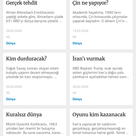
Gerçek tehdit
Çin ne yapıyor?
Alman Allensbach Enstitüsünün 
Akademik haya­tıma, 1990’la­rın 
yaptı­ğı ankete göre, Almanların yüzde 
ortasında, Çin konusunda çalışma­lar 
65’i ABD’yi dünya barışına yönelik en 
yaparak başla­dım. O dönem Çin’in 
büyük tehditlerden...
izlediği politikalar...
26.03.2026
12.03.2026
40
60
Dünya
Dünya
Kim durduracak?
İran’ı vurmak
Soğuk Savaş sonrası oluşan ortam 
ABD Başkanı Trump, ocak ayında 
kutuplu yapının devam etmeyeceği 
askeri güçle­rinin İran’a doğru yola 
yönünde bir ka­nı oluşturmuştu. 
çıktıklarını açıkladık­tan hemen sonra 
Sistemin kutupluluktan ziya­de çok...
bu gücü...
05.03.2026
26.02.2026
50
40
Dünya
Dünya
Kuralsız dünya
Oyunu kim kazanacak
Münih Güvenlik Konfe­ransı, 1963 
İran’a yapılacak bir saldırının 
yılından beri önemli bir buluşma 
gerçekleşip, gerçekleşmeyeceği en 
noktasıdır. Bu sene savunma, küresel 
temel konumuz haline geldi. Temel 