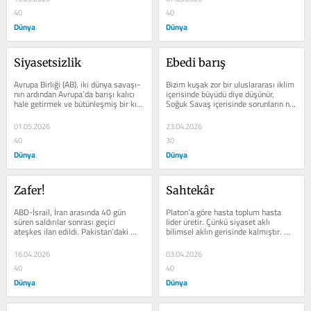
40
40
Dünya
Dünya
Siyasetsizlik
Ebedi barış
Avrupa Birliği (AB), iki dünya savaşı­
Bizim kuşak zor bir uluslararası iklim 
nın ardından Avrupa’da barışı kalıcı 
içe­risinde büyüdü diye düşü­nür, 
hale getirmek ve bütünleşmiş bir kıta 
Soğuk Savaş içerisin­de sorunların ne 
ya­ratmak...
kadar zor...
01.05.2026
23.04.2026
40
30
Dünya
Dünya
Zafer!
Sahtekâr
ABD-İsrail, İran arasında 40 gün 
Platon’a göre hasta toplum hasta 
süren saldırılar sonrası geçici 
lider üre­tir. Çünkü siyaset aklı 
ateşkes ilan edildi. Pakistan’daki 
bilimsel aklın ge­risinde kalmıştır. 
görüşmelerden bir so­nuç...
Erich Fromm yalnızlık ve korku...
16.04.2026
03.04.2026
40
40
Dünya
Dünya