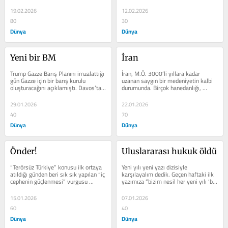
dü­zen, insan güvenliği,...
konu olmasının nedeni ister...
19.02.2026
12.02.2026
80
30
Dünya
Dünya
Yeni bir BM
İran
Trump Gazze Barış Planını imzalattığı 
İran, M.Ö. 3000’li yılla­ra kadar 
gün Gazze için bir barış kurulu 
uzanan saygın bir me­deniyetin kal­bi 
oluşturacağını açıklamıştı. Davos’ta 
durumunda. Birçok hanedan­lığı, 
imzalar atıldı....
krallığa ev sahipliği...
29.01.2026
22.01.2026
40
70
Dünya
Dünya
Önder!
Uluslararası hukuk öldü
“Terörsüz Türki­ye” konusu ilk ortaya 
Yeni yılı yeni yazı dizisiyle 
atıldığı günden beri sık sık yapılan “iç 
karşılayalım de­dik. Geçen haf­taki ilk 
cephenin güçlenmesi” vurgusu 
yazımıza “bizim nesil her yeni yılı ‘bir 
önemli. Ata­türk...
ön­cesine benzemez...
15.01.2026
07.01.2026
60
40
Dünya
Dünya