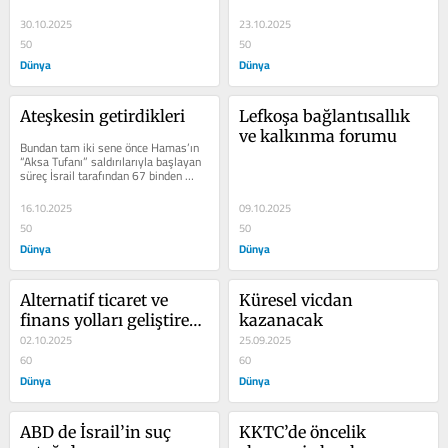
Afganistan-Pakistan arasında...
30.10.2025
23.10.2025
50
50
Dünya
Dünya
Ateşkesin getirdikleri
Lefkoşa bağlantısallık 
ve kalkınma forumu
Bundan tam iki sene önce Ha­mas’ın 
“Aksa Tu­fanı” saldırılarıyla başlayan 
süreç İsrail tarafından 67 binden 
fazla insanın...
16.10.2025
09.10.2025
50
50
Dünya
Dünya
Alternatif ticaret ve 
Küresel vicdan 
finans yolları geliştiren 
kazanacak
Rusya, yaptırımlara 
02.10.2025
25.09.2025
rağmen ekonomik 
60
60
olarak ayakta...
Dünya
Dünya
ABD de İsrail’in suç 
KKTC’de öncelik 