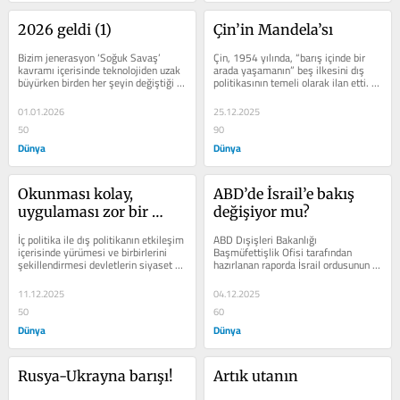
2026 geldi (1)
Çin’in Mandela’sı
Bizim jenerasyon ‘Soğuk Savaş’ 
Çin, 1954 yılında, “barış içinde bir 
kavramı içeri­sinde teknolojiden uzak 
arada ya­şamanın” beş ilkesini dış 
büyürken birden her şeyin değiştiği 
politikasının te­meli olarak ilan etti. 
bir dönemin de parçası...
Bu beş ilkeyi...
01.01.2026
25.12.2025
50
90
Dünya
Dünya
Okunması kolay, 
ABD’de İsrail’e bakış 
uygulaması zor bir 
değişiyor mu?
süreç
İç politika ile dış po­litikanın etkileşim 
ABD Dışişleri Bakanlığı 
içerisinde yürümesi ve birbirlerini 
Başmüfettişlik Ofisi ta­rafından 
şekillendir­mesi devletlerin siyaset 
hazırlanan raporda İsrail ordusunun 
yapısının bir...
Gazze'de işlediği iddia edilen...
11.12.2025
04.12.2025
50
60
Dünya
Dünya
Rusya-Ukrayna barışı!
Artık utanın