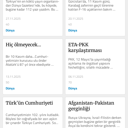
Türkiye’nin en kök­lü yayın organların­
Gürcistan’da, 11 Kasım gü­nü, 
dan Dünya Gazetesi’nde, bu köşede, 
Karabağ zaferinin ge­çit törenine 
bugüne kadar 112 yazı yazdım. Bu 
katılan F-16 uçak­larının bakım 
yazı­ların 13 tanesi...
personelini ve bakım malzemelerini...
27.11.2025
20.11.2025
40
40
Dünya
Dünya
Hiç ölmeyecek…
ETA-PKK 
karşılaştırması
Bir 10 Kasım daha…Cumhuri­
PKK, 12 Mayıs'ta yayımladı­ğı 
yetimizin kurucusu ulu ön­der 
açıklama ile örgütsel yapı­sını 
Atatürk’ü 87 yıl önce ebedi­yete 
feshettiğini, silahlı mücadele 
uğurladık. O, bir askeri ve siyasi 
yöntemini ve PKK adıyla...
deha,...
13.11.2025
06.11.2025
50
70
Dünya
Dünya
Türk’ün Cumhuriyeti
Afganistan-Pakistan 
gerginliği
Cumhuriyetimizin 102. yılını kutladık. 
Rusya-Ukrayna, İsrail-Filistin derken 
Böyle­si bir coğrafyada bir asrı aşkın 
geç­mişten bugüne gelen bir gerginlik 
bir çınardır Türkiye Cumhuriyeti. Son 
Asya’da kendisini tekrar gösterdi. 
102 yılı baz...