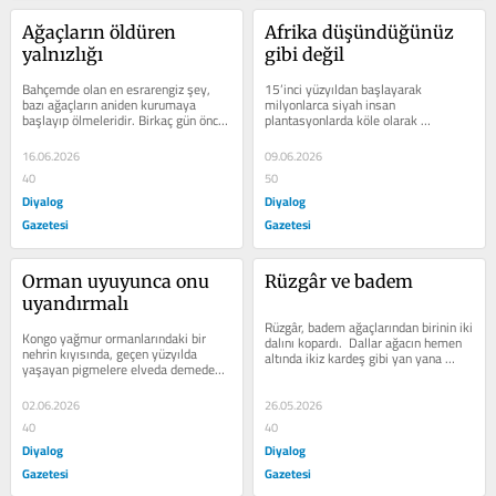
Ağaçların öldüren 
Afrika düşündüğünüz 
yalnızlığı
gibi değil
Bahçemde olan en esrarengiz şey, 
15’inci yüzyıldan başlayarak 
bazı ağaçların aniden kurumaya 
milyonlarca siyah insan 
başlayıp ölmeleridir. Birkaç gün önce 
plantasyonlarda köle olarak 
su depolarının yanında duran...
çalıştırılmak üzere Avrupa’nın 
Portekiz, İspanya ve...
16.06.2026
09.06.2026
40
50
Diyalog
Diyalog
Gazetesi
Gazetesi
Orman uyuyunca onu 
Rüzgâr ve badem
uyandırmalı
Rüzgâr, badem ağaçlarından birinin iki 
Kongo yağmur ormanlarındaki bir 
dalını kopardı.  Dallar ağacın hemen 
nehrin kıyısında, geçen yüzyılda 
altında ikiz kardeş gibi yan yana 
yaşayan pigmelere elveda demeden 
yatıyorlar ve orada...
önce son olarak onların ormanla, 
yani...
02.06.2026
26.05.2026
40
40
Diyalog
Diyalog
Gazetesi
Gazetesi