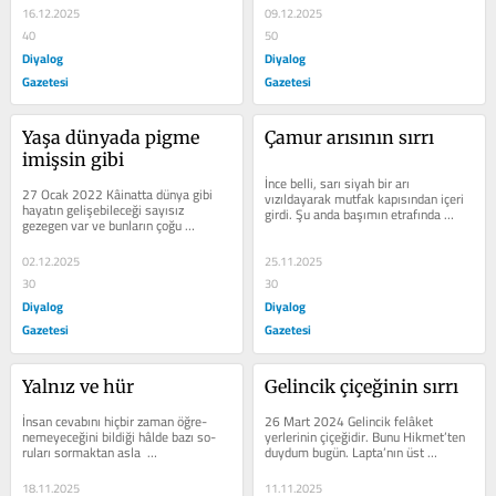
16.12.2025
09.12.2025
40
50
Diyalog
Diyalog
Gazetesi
Gazetesi
Yaşa dünyada pigme 
Çamur arısının sırrı
imişsin gibi
İnce belli, sarı siyah bir arı 
27 Ocak 2022 Kâinatta dünya gibi 
vızıldayarak mutfak kapısından içeri 
hayatın gelişebileceği sayısız 
girdi. Şu anda başımın etrafında 
gezegen var ve bunların çoğu 
dönüyor. O kadar yakından ki...
dünyamızdan yaşlı olduğu için...
02.12.2025
25.11.2025
30
30
Diyalog
Diyalog
Gazetesi
Gazetesi
Yalnız ve hür
Gelincik çiçeğinin sırrı
İnsan cevabını hiçbir zaman öğre-
26 Mart 2024 Gelincik felâket 
nemeyeceğini bildiği hâlde bazı so-
yerlerinin çiçeğidir. Bunu Hikmet’ten 
ruları sormaktan asla  
duydum bugün. Lapta’nın üst 
vazgeçmeyecek.  Geçen gün Jane 
başındaki evinin...
Goodall ile...
18.11.2025
11.11.2025