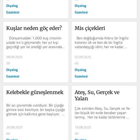
Diyalog
Diyalog
Gazetesi
Gazetesi
Kuşlar neden göç eder?
Mis çiçekleri
   Dünyamızdaki 1,000 kuş cinsinin 
  Ben doğduğumda Kıbrıs bir İngiliz 
yüzde 44’ü göçmendir, her yıl kışı 
kolonisi idi ve ben de bir İngiliz 
geçirdiği yer ile ürediği yer arasında 
vatandaşçığı idim; her ne kadar 
gelip gider.  Bu iki...
bunun bilin-cinde olmasam ve...
09.09.2025
02.09.2025
50
40
Diyalog
Diyalog
Gazetesi
Gazetesi
Kelebekle güneşlenmek
Ateş, Su, Gerçek ve 
Yalan
Bir arı çevremde vızıldıyor. Bir çiçeğe 
Çok eskiden Ateş, Su, Gerçek ve Ya-
girince sesi kesiliyor, bir başka çiçeğe 
lan büyük bir evde beraber yaşar-
gitmek için kalkınca gene başlıyor.  
larmış.  Her ne kadar birbirlerine 
Vites...
nazik davransalar da aralarına...
26.08.2025
19.08.2025
60
50
Diyalog
Diyalog