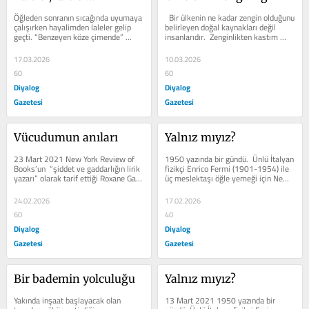
Öğleden sonranın sıcağında uyumaya 
  Bir ülkenin ne kadar zengin olduğunu 
çalışırken hayalimden laleler gelip 
belirleyen doğal kaynakları değil 
geçti. “Benzeyen köze çimende” 
insanlarıdır.  Zenginlikten kastım 
Kıbrıs laleleri. Benzeyen...
sadece para değildir. ...
17.03.2026
10.03.2026
60
60
Diyalog
Diyalog
Gazetesi
Gazetesi
Vücudumun anıları
Yalnız mıyız?
23 Mart 2021 New York Review of 
1950 yazında bir gündü.  Ünlü İtalyan 
Books’un  “şiddet ve gaddarlığın lirik 
fizikçi Enrico Fermi (1901-1954) ile 
yazarı” olarak tarif ettiği Roxane Gay 
üç meslektaşı öğle yemeği için New 
biseksüeldir.  Boyu...
Mexico’daki Los Alamos...
24.02.2026
17.02.2026
60
40
Diyalog
Diyalog
Gazetesi
Gazetesi
Bir bademin yolculuğu
Yalnız mıyız?
Yakında inşaat başlayacak olan 
13 Mart 2021 1950 yazında bir 