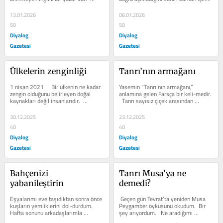
Seyahat yazarı demeliyim çünkü...
o bilgilerin...
13.01.2026
06.01.2026
50
50
Diyalog
Diyalog
Gazetesi
Gazetesi
Ülkelerin zenginliği 
Tanrı’nın armağanı
1 nisan 2021     Bir ülkenin ne kadar 
Yasemin “Tanrı’nın armağanı,” 
zengin olduğunu belirleyen doğal 
anlamına gelen Farsça bir keli-medir. 
kaynakları değil insanlarıdır.  
  Tanrı sayısız çiçek arasından 
Zenginlikten kastım sadece para...
yasemini seçtiği zaman ne...
30.12.2025
23.12.2025
40
40
Diyalog
Diyalog
Gazetesi
Gazetesi
Bahçenizi 
Tanrı Musa’ya ne 
yabanileştirin
demedi?
Eşyalarımı eve taşıdıktan sonra önce 
 Geçen gün Tevrat’ta yeniden Musa 
kuşların yemliklerini dol-durdum.  
Peygamber öyküsünü okudum.  Bir 
Hafta sonunu arkadaşlarımla 
şey arıyordum.   Ne aradığımı 
geçirmiş ve onlar uyanmadan...
söylemeden önce Kutsal...