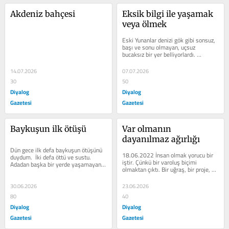
Akdeniz bahçesi
Eksik bilgi ile yaşamak 
veya ölmek
Eski Yunanlar denizi gök gibi sonsuz, 
başı ve sonu olmayan, uçsuz 
bucaksız bir yer belliyorlardı. 
Eskimolar da bütün dünyanın buz 
olduğunu...
14.07.2026
07.07.2026
30
50
Diyalog
Diyalog
Gazetesi
Gazetesi
Baykuşun ilk ötüşü
Var olmanın 
dayanılmaz ağırlığı
Dün gece ilk defa baykuşun ötüşünü 
18.06.2022 İnsan olmak yorucu bir 
duydum.  İki defa öttü ve sustu.  
iştir. Çünkü bir varoluş biçimi 
Adadan başka bir yerde yaşamayan 
olmaktan çıktı. Bir uğraş, bir proje, bir 
bu baykuş, ilkbaharın...
amaca varma süreci oldu. Bir...
30.06.2026
23.06.2026
80
40
Diyalog
Diyalog
Gazetesi
Gazetesi