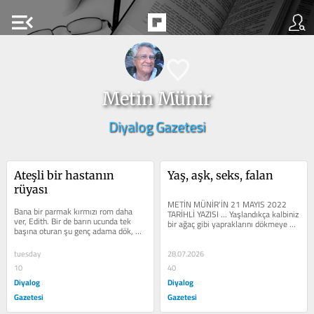
menu_open
Metin Münir
Diyalog Gazetesi
Ateşli bir hastanın 
Yaş, aşk, seks, falan
rüyası
METİN MÜNİR'İN 21 MAYIS 2022 
Bana bir parmak kırmızı rom daha 
TARİHLİ YAZISI ... Yaşlandıkça kalbiniz 
ver, Edith. Bir de barın ucunda tek 
bir ağaç gibi yapraklarını dökmeye 
başına oturan şu genç adama dök, 
başlar. Bazı rüzgârlara...
benden. Sırtı bize dönük. Gömleği...
tuesday
28.07.2026
10
40
Diyalog
Diyalog
Gazetesi
Gazetesi