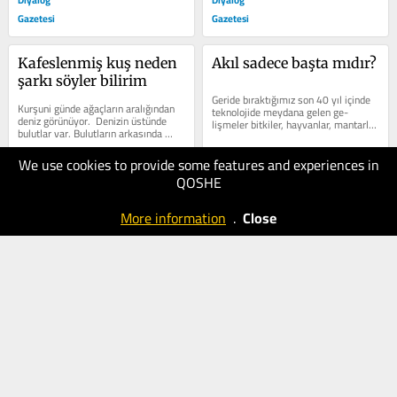
Gazetesi
Gazetesi
Kafeslenmiş kuş neden 
Akıl sadece başta mıdır?
şarkı söyler bilirim
Geride bıraktığımız son 40 yıl içinde 
Kurşuni günde ağaçların aralığından 
teknolojide meydana gelen ge-
deniz görünüyor.  Denizin üstünde 
lişmeler bitkiler, hayvanlar, mantarlar 
bulutlar var. Bulutların arkasında 
ve mikroskopik organizmalar...
mavilik.  Ve birdenbire...
We use cookies to provide some features and experiences in
12.08.2025
05.08.2025
QOSHE
50
50
Diyalog
Diyalog
More information
.
Close
Gazetesi
Gazetesi