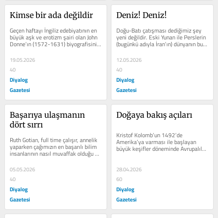
Kimse bir ada değildir
Deniz! Deniz!
Geçen haftayı İngiliz edebiyatının en 
Doğu-Batı çatışması dediğimiz şey 
büyük aşk ve erotizm şairi olan John 
yeni değildir. Eski Yunan ile Perslerin 
Donne’ın (1572-1631) biyografisini 
(bugünkü adıyla İran’ın) dünyanın bu 
okuyarak geçirdim. Kitabı,...
bölgesinde iki...
19.05.2026
12.05.2026
40
40
Diyalog
Diyalog
Gazetesi
Gazetesi
Başarıya ulaşmanın 
Doğaya bakış açıları
dört sırrı
Kristof Kolomb’un 1492’de 
Ruth Gotian, full time çalışır, annelik 
Amerika’ya varması ile başlayan 
yaparken çağımızın en başarılı bilim 
büyük keşifler döneminde Avrupalılar 
insanlarının nasıl muvaffak olduğu 
o güne kadar görmedikleri 
konusunda, 43...
insanlarla...
05.05.2026
28.04.2026
40
60
Diyalog
Diyalog
Gazetesi
Gazetesi