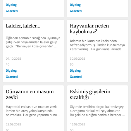
Diyalog
Diyalog
Gazetesi
Gazetesi
Laleler, laleler…
Hayvanlar neden 
kaybolmaz?
Öğleden sonranın sıcağında uyumaya 
Adamın biri karısının kedisinden 
çalışırken haya-limden laleler gelip 
nefret ediyormuş. Ondan kur-tulmaya 
geçti.  “Benzeyen köze çimende” 
karar vermiş.  Bir gün karısı arkadaş 
Kıbrıs laleleri. Benzeyen...
ziyaretine gidince kediyi...
07.10.2025
30.09.2025
40
50
Diyalog
Diyalog
Gazetesi
Gazetesi
Dünyanın en masum 
Eskimiş giysilerin 
zevki
sıcaklığı
Hayattaki en basit ve masum zevk-
Giyimde tercihim birçok kalitesiz şey 
lerden biri ateş yakıp karşısında 
alacağıma bir kaliteli şey almaktır.  
oturmaktır. Her gece yaparım bunu.  
Bu şekilde aldığım benimle beraber 
Evin alt katındaki salon, kemerlerle...
yaşlanır ve onunla bir...
23.09.2025
16.09.2025
60
50