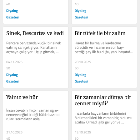
40
40
Diyalog
Diyalog
Gazetesi
Gazetesi
Sinek, Descartes ve kedi
Bir tüfek ile bir zalim
Pencere pervazında küçük bir sinek 
Hayat bir bulma ve kaybetme 
yatmış can çekişiyor. Kanatlarını 
sürecidir ve insanın en son kay-
açmaya çalışıyor. Uçup gitmek, 
bettiği şey ilk bulduğu, yani hayatıdır. 
eskisi gibi olmak istiyor....
Hayatı hüzünlü yapan şeylerden biri...
04.11.2025
28.10.2025
50
60
Diyalog
Diyalog
Gazetesi
Gazetesi
Yalnız ve hür
Bir zamanlar dünya bir 
cennet miydi?
İnsan cevabını hiçbir zaman öğre-
İnsanlarla hayvanların birbirlerini 
nemeyeceğini bildiği hâlde bazı so-
öldürmedikleri bir zaman hiç oldu mu 
ruları sormaktan asla  
acaba? Olmadı gibi geliyor ve 
vazgeçmeyecek.  Geçen gün Jane 
muhtemelen olmamıştır. ...
Goodall ile...
21.10.2025
13.10.2025
40
30