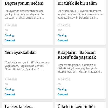
Depresyonun nedeni
Bir tüfek ile bir zalim
Psikiyatride depresyon tedavisi 
29 Nisan 2021   Hayat bir bulma ve 
yanlış bir varsayıma dayanır. Bu 
kaybetme sürecidir ve insanın en son 
varsayım, ruhsal bozukluklara 
kaybettiği şey ilk bulduğu, yani 
beyindeki kimyasal dengesizliğin 
hayatıdır. Hayatı hüzünlü yapan...
neden olduğu...
21.04.2026
07.04.2026
50
200
Diyalog
Diyalog
Gazetesi
Gazetesi
Yeni ayakkabılar
Kitapların “Babacan 
Kaosu”nda yaşamak
“Ayakkabıların yeni mi?” diye soruyor 
Eğer evime gelecek olursanız ilk 
yaşlı adam.   Oğlu cevap veriyor: 
dikkatinizi çekecek şey her yerde 
“Evet. On iki Euro’ya aldım.”   
kitap olmasıdır.   Mutfak masasında, 
“Nereden?”  ...
merdivenlerde, koltuklarda,...
31.03.2026
24.03.2026
50
60
Diyalog
Diyalog
Gazetesi
Gazetesi
Laleler, laleler…
Ülkelerin zenginliği