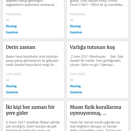
tepeden söküp getirdiğim 
gündü. Ünlü İtalyan fizikçi Enrico 
dağlalelerini (anemone coronaria) 
Fermi (1901-1954) ile üç meslektaşı 
ekmek için badem ağacının 
öğle yemeği için New...
yakınındaki otları...
10.02.2026
03.02.2026
30
30
Diyalog
Diyalog
Gazetesi
Gazetesi
Derin zaman
Varlığa tutunan kuş
Bazen hava bulutludur ama bulutları 
 2 June 2021 Alevkayası     Gak. Gak. 
parça parça görmezsiniz de gökyüzü 
Gaaak! Bir kartal. Sesi gırtlağından 
sanki boydan boya bulut rengi ile 
çıkıyor. Kalın ve gür. Operaya 
boyanmıştır. Kurşuni beyaz. ...
başvursa onu “bas bariton”...
27.01.2026
20.01.2026
40
30
Diyalog
Diyalog
Gazetesi
Gazetesi
İki kişi her zaman bir 
Muon fizik kurallarına 
yere gider
uymuyormuş, 
duydunuz mu?
6 nisan 2021 Jonathan Raban adında 
İnsan her zaman kendi çağında var 
çok sevdiğim, bizim buralar-da pek 
olan bilgilerin dünyayı ve kâinatı 
bilinmeyen İngiliz bir yazar var.  
doğru açıkladığını sanır. Zaman içinde 