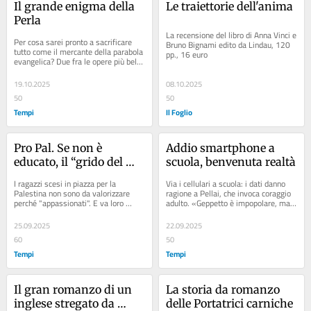
Il grande enigma della 
Le traiettorie dell'anima
Perla
La recensione del libro di Anna Vinci e 
Per cosa sarei pronto a sacrificare 
Bruno Bignami edito da Lindau, 120 
tutto come il mercante della parabola 
pp., 16 euro
evangelica? Due fra le opere più belle 
di Steinbeck e Buzzati sembrano...
19.10.2025
08.10.2025
50
50
Tempi
Il Foglio
Pro Pal. Se non è 
Addio smartphone a 
educato, il “grido del 
scuola, benvenuta realtà
cuore” è solo un grido
I ragazzi scesi in piazza per la 
Via i cellulari a scuola: i dati danno 
Palestina non sono da valorizzare 
ragione a Pellai, che invoca coraggio 
perché "appassionati". E va loro 
adulto. «Geppetto è impopolare, ma 
spiegato di stare attenti a non 
Lucignolo non educa»
essere...
25.09.2025
22.09.2025
60
50
Tempi
Tempi
Il gran romanzo di un 
La storia da romanzo 
inglese stregato da 
delle Portatrici carniche