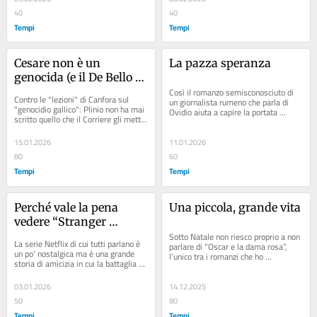
40
40
Tempi
Tempi
Cesare non è un 
La pazza speranza
genocida (e il De Bello 
Gallico non è il Mein 
Così il romanzo semisconosciuto di 
Contro le "lezioni" di Canfora sul 
un giornalista rumeno che parla di 
Kampf)
"genocidio gallico": Plinio non ha mai 
Ovidio aiuta a capire la portata 
scritto quello che il Corriere gli mette 
dell’Epifania
in bocca
15.01.2026
11.01.2026
80
60
Tempi
Tempi
Perché vale la pena 
Una piccola, grande vita
vedere “Stranger 
Things”
Sotto Natale non riesco proprio a non 
La serie Netflix di cui tutti parlano è 
parlare di “Oscar e la dama rosa”, 
un po' nostalgica ma è una grande 
l’unico tra i romanzi che ho 
storia di amicizia in cui la battaglia 
consigliato ad amici e fatto leggere 
tra Bene e Male è chiara e senza...
in...
03.01.2026
14.12.2025
50
80
Tempi
Tempi