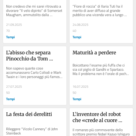
Dante e dalla Monaca di 
Non credevo che mi sarei ritrovato a 
“Fiore di roccia” di Ilaria Tuti ha il 
Monza
divorare “Il velo dipinto” di Somerset 
merito di aver diffuso al grande 
Maugham, ammutolito dalla 
pubblico una vicenda vera a lungo 
grandezza di certe pagine
pressoché dimenticata. E di averlo...
21.09.2025
24.08.2025
70
40
Tempi
Tempi
L’abisso che separa 
Maturità a perdere
Pinocchio da Tom 
Sawyer, due quasi 
Boicottano l’esame più fuffa che ci 
Non sapevo quante cose 
sia col piglio di Gandhi e Spartaco. 
compagni di avventure
accomunassero Carlo Collodi e Mark 
Ma il problema non è l’orale di pochi 
Twain e i loro personaggi più famosi. 
im-maturi e narcisi: è tutto il resto
Adesso so anche che cosa li rende 
profondamente...
27.07.2025
16.07.2025
50
50
Tempi
Tempi
La festa dei derelitti
L’inventore del robot 
che «crede al cuore 
umano»
Rileggere “Vicolo Cannery” di John 
Il romanzo più commovente dello 
Steinbeck
scrittore premio Nobel Kazuo Ishiguro 