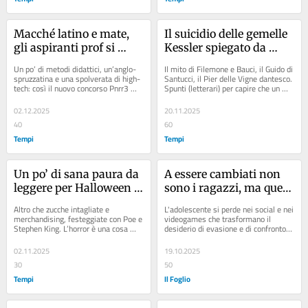
Macché latino e mate, 
Il suicidio delle gemelle 
gli aspiranti prof si 
Kessler spiegato da 
concentrino su pappe 
Ovidio
Un po’ di metodi didattici, un’anglo-
Il mito di Filemone e Bauci, il Guido di 
per cani e pedagogia
spruzzatina e una spolverata di high-
Santucci, il Pier delle Vigne dantesco. 
tech: così il nuovo concorso Pnrr3 
Spunti (letterari) per capire che un 
detta le priorità ai docenti di domani
miracolo ci vuole come il pane...
02.12.2025
20.11.2025
40
60
Tempi
Tempi
Un po’ di sana paura da 
A essere cambiati non 
leggere per Halloween 
sono i ragazzi, ma quel 
(contro Halloween)
che abbiamo messo in 
Altro che zucche intagliate e 
L'adolescente si perde nei social e nei 
mano loro
merchandising, festeggiate con Poe e 
videogames che trasformano il 
Stephen King. L’horror è una cosa 
desiderio di evasione e di confronto 
seria: ci ricorda che il Male esiste e 
in bisogno compulsivo fino a esiti...
che noi...
02.11.2025
19.10.2025
30
50
Tempi
Il Foglio