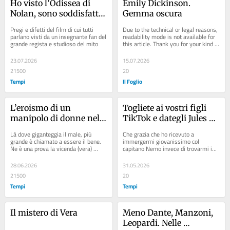
Ho visto l’Odissea di 
Emily Dickinson. 
Nolan, sono soddisfatto 
Gemma oscura
ma mi resta un po’ di 
Pregi e difetti del film di cui tutti 
Due to the technical or legal reasons, 
amaro
parlano visti da un insegnante fan del 
readability mode is not available for 
grande regista e studioso del mito
this article. Thank you for your kind 
understanding.
23.07.2026
15.07.2026
21500
20
Tempi
Il Foglio
L’eroismo di un 
Togliete ai vostri figli 
manipolo di donne nello 
TikTok e dategli Jules 
strazio della guerra
Verne
Là dove giganteggia il male, più 
Che grazia che ho ricevuto a 
grande è chiamato a essere il bene. 
immergermi giovanissimo col 
Ne è una prova la vicenda (vera) 
capitano Nemo invece di trovarmi in 
raccontata in “Le ragazze dello 
mano uno smartphone
Squadrone blu”
28.06.2026
31.05.2026
21500
20
Tempi
Tempi
Il mistero di Vera
Meno Dante, Manzoni, 
Leopardi. Nelle 