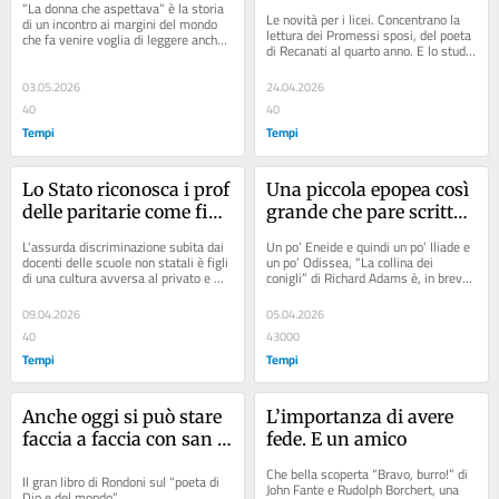
“La donna che aspettava” è la storia 
Indicazioni c’è qualcosa 
Le novità per i licei. Concentrano la 
di un incontro ai margini del mondo 
che non va
lettura dei Promessi sposi, del poeta 
che fa venire voglia di leggere anche 
di Recanati al quarto anno. E lo studio 
gli altri romanzi di Makine
della Commedia in due anni
03.05.2026
24.04.2026
40
40
Tempi
Tempi
Lo Stato riconosca i prof 
Una piccola epopea così 
delle paritarie come figli 
grande che pare scritta 
legittimi, non bastardi
da Virgilio
L'assurda discriminazione subita dai 
Un po’ Eneide e quindi un po’ Iliade e 
docenti delle scuole non statali è figli 
un po’ Odissea, “La collina dei 
di una cultura avversa al privato e 
conigli” di Richard Adams è, in breve, 
alla sua presenza pubblica
un capolavoro
09.04.2026
05.04.2026
40
43000
Tempi
Tempi
Anche oggi si può stare 
L’importanza di avere 
faccia a faccia con san 
fede. E un amico
Francesco. «Cum 
Che bella scoperta “Bravo, burro!” di 
Il gran libro di Rondoni sul “poeta di 
grande humilitate»
John Fante e Rudolph Borchert, una 
Dio e del mondo”