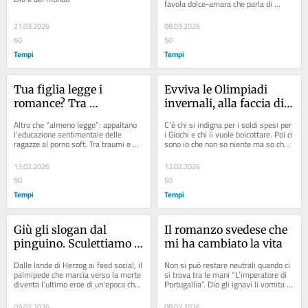
favola dolce-amara che parla di 
speranze, di resa e di redenzione,...
21.03.2026
08.03.2026
60
50
Tempi
Tempi
Tua figlia legge i 
Evviva le Olimpiadi 
romance? Tra 
invernali, alla faccia di 
dopamina e stantuffi è 
Ipocrisia e Malevolenza
Altro che “almeno legge”: appaltano 
C'è chi si indigna per i soldi spesi per 
la fine dell’imprevisto
l’educazione sentimentale delle 
i Giochi e chi li vuole boicottare. Poi ci 
ragazze al porno soft. Tra traumi e 
sono io che non so niente ma so che 
bollori, crescono analfabeti affettivi
abbiamo fatto bene a...
13.02.2026
12.02.2026
90
50
Tempi
Tempi
Giù gli slogan dal 
Il romanzo svedese che 
pinguino. Sculettiamo 
mi ha cambiato la vita
tutti verso l’ignoto
Dalle lande di Herzog ai feed social, il 
Non si può restare neutrali quando ci 
palmipede che marcia verso la morte 
si trova tra le mani “L’imperatore di 
diventa l'ultimo eroe di un'epoca che 
Portugallia”. Dio gli ignavi li vomita e 
ha sostituito i santi con i meme
Selma Lagerlöf lo sa
09.02.2026
08.02.2026