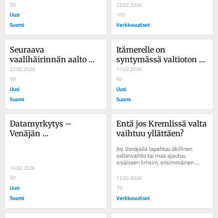
50
23.02.2026
Uusi
100
Suomi
Verkkouutiset
Seuraava 
Itämerelle on 
vaalihäirinnän aalto 
syntymässä valtioton 
tulee tekoälystä, 
22.02.2026
vyöhyke
17.02.2026
Suomen syytä varautua
90
60
Uusi
Uusi
Suomi
Suomi
Datamyrkytys – 
Entä jos Kremlissä valta 
Venäjän 
vaihtuu yllättäen?
informaatiovaikuttamisen
Jos Venäjällä tapahtuu äkillinen 
 uusi taso
vallanvaihto tai maa ajautuu 
sisäiseen kriisiin, ensimmäinen 
14.02.2026
kysymys ei ole, kuka voittaa 
Moskovassa....
50
12.02.2026
Uusi
70
Suomi
Verkkouutiset