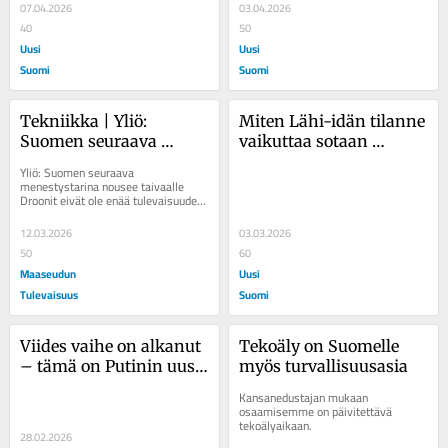
demokratialle
07.04.2026
suunnannäyttäjäksi – 
03.04.2026
40
nyt on aika ottaa 
50
Uusi
seuraava askel
Uusi
Suomi
Suomi
Tekniikka | Yliö: 
Miten Lähi-idän tilanne 
Suomen seuraava 
vaikuttaa sotaan 
menestystarina nousee 
Ukrainassa?
Yliö: Suomen seuraava 
taivaalle
menestystarina nousee taivaalle 
Droonit eivät ole enää tulevaisuuden 
teknologiaa vaan tämän päivän 
infrastruktuuria....
12.03.2026
03.03.2026
50
60
Maaseudun
Uusi
Tulevaisuus
Suomi
Viides vaihe on alkanut 
Tekoäly on Suomelle 
– tämä on Putinin uusi 
myös turvallisuusasia
strategia Ukrainassa
Kansanedustajan mukaan 
osaamisemme on päivitettävä 
tekoälyaikaan.
28.02.2026