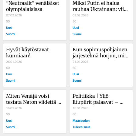
”Neutraalit” venäläiset 
Miksi Putin ei halua 
olympialaisissa
rauhaa Ukrainaan: viisi 
07.02.2026
syytä sodan 
02.02.2026
50
jatkumiseen
50
Uusi
Uusi
Suomi
Suomi
Hyvät käytöstavat 
Kun sopimuspohjainen 
kunniaan!
järjestelmä horjuu, mitä 
26.01.2026
se tarkoittaa Suomelle?
21.01.2026
60
60
Uusi
Uusi
Suomi
Suomi
Miten Venäjä voisi 
Politiikka | Yliö: 
testata Naton viidettä 
Etupiirit palaavat – 
artiklaa Suomessa?
16.01.2026
Euroopan on herättävä
16.01.2026
50
60
Uusi
Maaseudun
Suomi
Tulevaisuus