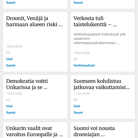
Suomi
Suomi
Droonit, Venäjä ja 
Verkosta tuli 
harmaan alueen riski 
taistelukenttä – 
Suomelle
uskottavat viestit voivat 
Verkkohuijaukset kietoutuvat yhä 
olla huijaus
useammin 
informaatiovaikuttamiseen. 
16.04.2026
Kirjoittajan mukaan turvallisuus ei 
synny pelkästään viranomaisten...
50
16.04.2026
Uusi
60
Suomi
Verkkouutiset
Demokratia voitti 
Suomeen kohdistuu 
Unkarissa ja se 
jatkuvaa vaikuttamista 
merkitsee paljon 
13.04.2026
– uuden ajan 
11.04.2026
enemmän kuin yksi 
40
turvallisuuskysymys
60
vaalitulos
Uusi
Uusi
Suomi
Suomi
Unkarin vaalit ovat 
Suomi voi nousta 
varoitus Euroopalle ja 
drooniajan 