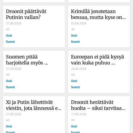
Droonit päättävät 
Krimillä jonotetaan 
Putinin vallan?
bensaa, mutta kyse on 
21.06.2026
paljon suuremmasta 
03.06.2026
40
asiasta
30
Uusi
Uusi
Suomi
Suomi
Suomen pitää 
Euroopan ei pidä kysyä 
harjoitella myös 
vain kuka puhuu 
nopeasti muuttuvaa 
31.05.2026
Putinille, vaan mistä 
26.05.2026
Venäjää
20
puhuttaisiin
40
Uusi
Uusi
Suomi
Suomi
Xi ja Putin lähettivät 
Droonit herättävät 
viestin, jota lännessä ei 
huolta – siksi tarvitaan 
pidä vähätellä
21.05.2026
tietoa ja rauhallisuutta
17.05.2026
40
30
Uusi
Uusi
Suomi
Suomi