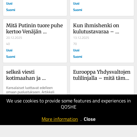
Uusi
suunnitelman taakse
Uusi
Suomi
Suomi
Mitä Putinin tuore puhe 
Kun ihmishenki on 
kertoo Venäjän 
kulutustavaraa – 
todellisista tavoitteista
20.12.2025
Venäjän tappiot ja 
13.12.2025
40
Euroopan kylmä 
70
Uusi
todellisuus
Uusi
Suomi
Suomi
selkeä viesti 
Eurooppa Yhdysvaltojen 
kotimaahan ja 
tulilinjalla – mitä tämä 
maailmalle
merkitsee Suomelle?
Kansalaiset luottavat edelleen 
omaan puolustukseen. Artikkeli 
Suomalaisten turvallisuusajattelu 
We use cookies to provide some features and experiences in
07.12.2025
vuonna 2025: selkeä viesti 
kotimaahan ja maailmalle...
QOSHE
50
09.12.2025
Uusi
70
More information
.
Close
Verkkouutiset
Suomi