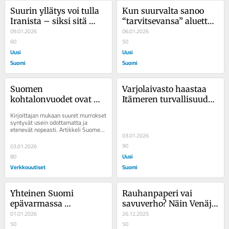
Suurin yllätys voi tulla 
Kun suurvalta sanoo 
Iranista – siksi sitä 
“tarvitsevansa” aluetta, 
kannattaa seurata
09.01.2026
kansainvälinen 
06.01.2026
60
järjestys on koetuksella
50
Uusi
Uusi
Suomi
Suomi
Suomen 
Varjolaivasto haastaa 
kohtalonvuodet ovat 
Itämeren turvallisuuden 
käsillä
– suojelun rajat on 
Kirjoittajan mukaan suuret murrokset 
määriteltävä uudelleen
syntyvät usein odottamatta ja 
etenevät nopeasti. Artikkeli Suomen 
03.01.2026
kohtalonvuodet ovat käsillä 
julkaistiin...
90
03.01.2026
Uusi
80
Verkkouutiset
Suomi
Yhteinen Suomi 
Rauhanpaperi vai 
epävarmassa 
savuverho? Näin Venäjä 
maailmassa
01.01.2026
katsoo Ukrainan 20-
26.12.2025
50
kohtaisen 
50