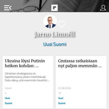
menu_open
Jarno Limnéll
Uusi Suomi
Ukraina löysi Putinin 
Ceutassa ratkaistaan 
heikon kohdan: 
nyt paljon enemmän 
venäläisten normaalin 
kuin Espanjan 
Ukrainan strategiassa on 
arjen
rajaturvallisuus
tapahtumassa jotain merkittävää. 
Sota näkyy yhä enemmän tavallisten 
venäläisten arjessa ja nyt 
vaikutukset alkavat...
latest
01.08.2026
4
10
Uusi
Uusi
Suomi
Suomi