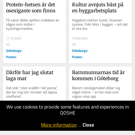
Protein-hetsen är det 
Kultur avnjuts bäst på 
osexigaste som finns
en byggarbetsplats
Få saker dödar aptiten snabbare än 
Hagabion släcker ljuset, Oceanen 
någon som skålar i 
sjunker, Folk höljs i byggen – och det 
kycklingsmoothie.
är lika bra.
17.10.2025
19.09.2025
40
30
Göteborgs-
Göteborgs-
Posten
Posten
Därför har jag slutat 
Barnmunnarnas tid är 
laga mat
kommen i Göteborg
Det står ”stek snabbt i het panna”, 
Bakom nostalgimaten döljer sig 
det tar mig tolv minuter att öppna 
något större – en hel stad som 
skafferiet.
vägrar växa upp.
We use cookies to provide some features and experiences in
13.06.2025
16.05.2025
QOSHE
40
50
Göteborgs-
Göteborgs-
More information
.
Close
Posten
Posten