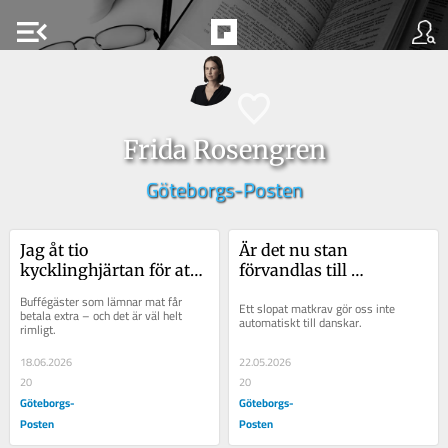
menu_open
Frida Rosengren
Göteborgs-Posten
Jag åt tio 
Är det nu stan 
kycklinghjärtan för att 
förvandlas till 
inte såra kocken
Götenhamn?
Buffégäster som lämnar mat får 
Ett slopat matkrav gör oss inte 
betala extra – och det är väl helt 
automatiskt till danskar.
rimligt.
18.06.2026
22.05.2026
20
20
Göteborgs-
Göteborgs-
Posten
Posten