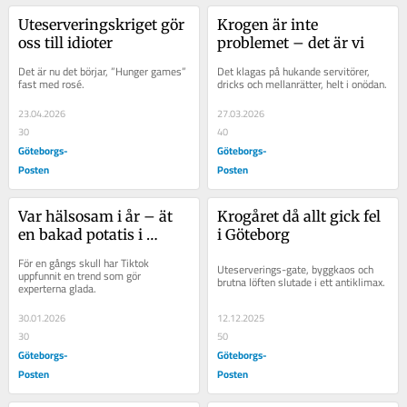
Uteserveringskriget gör 
Krogen är inte 
oss till idioter
problemet – det är vi
Det är nu det börjar, ”Hunger games” 
Det klagas på hukande servitörer, 
fast med rosé.
dricks och mellanrätter, helt i onödan.
23.04.2026
27.03.2026
30
40
Göteborgs-
Göteborgs-
Posten
Posten
Var hälsosam i år – ät 
Krogåret då allt gick fel 
en bakad potatis i 
i Göteborg
veckan
För en gångs skull har Tiktok 
Uteserverings-gate, byggkaos och 
uppfunnit en trend som gör 
brutna löften slutade i ett antiklimax.
experterna glada.
30.01.2026
12.12.2025
30
50
Göteborgs-
Göteborgs-
Posten
Posten