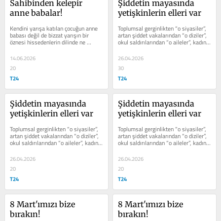
Sahibinden kelepir 
Şiddetin mayasında 
anne babalar!
yetişkinlerin elleri var
Kendini yarışa katılan çocuğun anne 
Toplumsal gerginlikten “o siyasiler”, 
babası değil de bizzat yarışın bir 
artan şiddet vakalarından “o diziler”, 
öznesi hissedenlerin dilinde ne 
okul saldırılarından “o aileler”, kadın 
empati ne şefkat kalması mümkün....
cinayetlerinden...
14.06.2026
26.04.2026
20
30
T24
T24
Şiddetin mayasında 
Şiddetin mayasında 
yetişkinlerin elleri var
yetişkinlerin elleri var
Toplumsal gerginlikten “o siyasiler”, 
Toplumsal gerginlikten “o siyasiler”, 
artan şiddet vakalarından “o diziler”, 
artan şiddet vakalarından “o diziler”, 
okul saldırılarından “o aileler”, kadın 
okul saldırılarından “o aileler”, kadın 
cinayetlerinden...
cinayetlerinden...
26.04.2026
26.04.2026
20
20
T24
T24
8 Mart'ımızı bize 
8 Mart'ımızı bize 
bırakın!
bırakın!