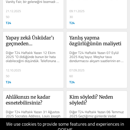
Vanity Fair, bir geleneğini bozmadı ve 
etmek gibi olmazsa, “saçı uzun...
Amerika Birleşik Devletleri...
21.12.2025
09.11.2025
50
30
T24
T24
Yapay zekâ Üsküdar’ı 
Yanlış yapma 
geçmeden…
özgürlüğünün maliyeti
Diğer T24 Haftalık Yazarı 12 Ekim 
Diğer T24 Haftalık Yazarı 07 Eylül 
2025 “O öldüğünde bunun bir hata 
2025 Kaş’tayız. Meşhur tava 
olabileceğini düşündük. Telefonuna 
dondurmacısı akşam saatlerinin en 
ancak bir hafta sonra...
popüler mekânı. O zamanlar 8-9...
12.10.2025
07.09.2025
50
60
T24
T24
Ahlâkınızı ne kadar 
Kim söyledi? Neden 
esnetebilirsiniz?
söyledi?
Diğer T24 Haftalık Yazarı 31 Ağustos 
Diğer T24 Haftalık Yazarı 06 Temmuz 
2025 Socrates Address, Louis Joseph 
2025 Geçtiğimiz günlerde Vedat 
Lebrun (1867) Kemal Sunal 
Milor, yılların balıkçısı İsmet Baba’ya 
We use cookies to provide some features and experiences in
öldüğünde çok üzülmüştüm. Onun...
gittiğinde rakının...
QOSHE
31.08.2025
06.07.2025