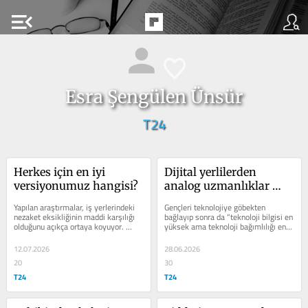
menu_open
Esra Şengülen Ünsür
T24
Herkes için en iyi 
Dijital yerlilerden 
versiyonumuz hangisi?
analog uzmanlıklar 
beklemek
Yapılan araştırmalar, iş yerlerindeki 
Gençleri teknolojiye göbekten 
nezaket eksikliğinin maddi karşılığı 
bağlayıp sonra da “teknoloji bilgisi en 
olduğunu açıkça ortaya koyuyor. 
yüksek ama teknoloji bağımlılığı en 
Amerika’da yapılan bir...
az olanlar kazanacak” demek çok 
acımasızca!
12.07.2026
28.06.2026
20
30
T24
T24