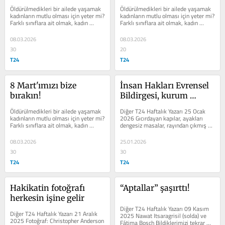
Öldürülmedikleri bir ailede yaşamak 
Öldürülmedikleri bir ailede yaşamak 
kadınların mutlu olması için yeter mi? 
kadınların mutlu olması için yeter mi? 
Farklı sınıflara ait olmak, kadın 
Farklı sınıflara ait olmak, kadın 
olmanın acı ortak...
olmanın acı ortak...
08.03.2026
08.03.2026
30
20
T24
T24
8 Mart'ımızı bize 
İnsan Hakları Evrensel 
bırakın!
Bildirgesi, kurum 
anayasanızdan büyük 
Öldürülmedikleri bir ailede yaşamak 
Diğer T24 Haftalık Yazarı 25 Ocak 
mü?
kadınların mutlu olması için yeter mi? 
2026 Gıcırdayan kapılar, ayakları 
Farklı sınıflara ait olmak, kadın 
dengesiz masalar, rayından çıkmış 
olmanın acı ortak...
perdeler, yıpranmış duvar...
08.03.2026
25.01.2026
30
30
T24
T24
Hakikatin fotoğrafı 
“Aptallar” şaşırttı!
herkesin işine gelir
Diğer T24 Haftalık Yazarı 09 Kasım 
Diğer T24 Haftalık Yazarı 21 Aralık 
2025 Nawat Itsaragrisil (solda) ve 
2025 Fotoğraf: Christopher Anderson 
Fátima Bosch Bildiklerimizi tekrar 