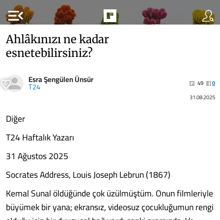
menu_open
Ahlâkınızı ne kadar
esnetebilirsiniz?
Esra Şengülen Ünsür
49
0
T24
31.08.2025
Diğer
T24 Haftalık Yazarı
31 Ağustos 2025
Socrates Address, Louis Joseph Lebrun (1867)
Kemal Sunal öldüğünde çok üzülmüştüm. Onun filmleriyle
büyümek bir yana; ekransız, videosuz çocukluğumun rengi