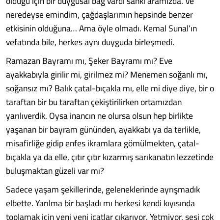
olduğu için bir duygusal bağ vardı sanki aramızda. Ve
neredeyse emindim, çağdaşlarımın hepsinde benzer
etkisinin olduğuna… Ama öyle olmadı. Kemal Sunal’ın
vefatında bile, herkes aynı duyguda birleşmedi.
Ramazan Bayramı mı, Şeker Bayramı mı? Eve
ayakkabıyla girilir mi, girilmez mi? Menemen soğanlı mı,
soğansız mı? Balık çatal-bıçakla mı, elle mi diye diye, bir o
taraftan bir bu taraftan çekiştirilirken ortamızdan
yarılıverdik. Oysa inancın ne olursa olsun hep birlikte
yaşanan bir bayram gününden, ayakkabı ya da terlikle,
misafirliğe gidip enfes ikramlara gömülmekten, çatal-
bıçakla ya da elle, çıtır çıtır kızarmış sarıkanatın lezzetinde
buluşmaktan güzeli var mı?
Sadece yaşam şekillerinde, geleneklerinde ayrışmadık
elbette. Yarılma bir başladı mı herkesi kendi kıyısında
toplamak için yeni yeni icatlar çıkarıyor. Yetmiyor, sesi çok