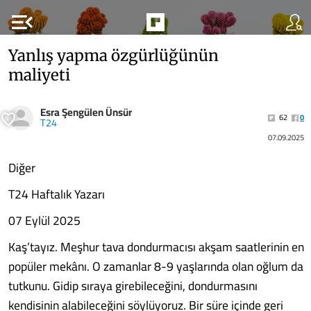
menu_open
Yanlış yapma özgürlüğünün
maliyeti
Esra Şengülen Ünsür
62
0
T24
07.09.2025
Diğer
T24 Haftalık Yazarı
07 Eylül 2025
Kaş’tayız. Meşhur tava dondurmacısı akşam saatlerinin en
popüler mekânı. O zamanlar 8-9 yaşlarında olan oğlum da
tutkunu. Gidip sıraya girebileceğini, dondurmasını
kendisinin alabileceğini söylüyoruz. Bir süre içinde geri