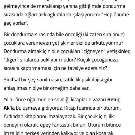
gelmeyince de meraklanıp yanına gittiğimde dondurma
sırasında ağlamaklı oğlumla karşılaşıyorum: “Hep önüme
geçiyorlar”.
Bir dondurma sırasında bile önceliği (ki zaten sıra onun)
çocuklara veremeyen yetişkinler sizi de ürkütüyor mu?
Dondurma almak için bile çocukları “çiğneyen” yetişkinler,
“diğer” sıralarda bekliyor mudur? Küçük çocuğunuza
sırasını kaptırmaması için ne tavsiye edersiniz?
Sınıfsal bir şey sanılmasın, tatilcilik psikolojisi gibi
anlaşılmasın diye bir örneğim daha var.
Yıllar önce oğlumun en sevdiği kitapların yazarı
Behiç
Ak
’la buluşmaya gidiyoruz. Kitap fuarında bir oturum.
Ardından kitaplarını imzalayacak. Bir çocuk için, ilk
deneyim olarak, epey fantastik bir an. Oturum bitince
imza için herkes yerinden kalkıyor ve o an koşarak,