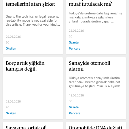
temellerini atan şirket
muaf tutulacak mı?
Türkiye’de üretime daha başlamamış 
Due to the technical or legal reasons, 
markalara imtiyaz sağlanırken, 
readability mode is not available for 
yıllardır burada üretim yapan 
this article. Thank you for your kind 
markalar ise yeni engellerle...
understanding.
25.05.2026
20
29.05.2026
Gazete
60
Oksijen
Pencere
Borç artık yiğidin 
Sanayide otomobil 
kamçısı değil!
alarmı
Türkiye otomotiv sanayiinde üretim 
tarafındaki kırılma giderek daha net 
görülmeye başladı. Yılın ilk 4 ayında 
toplam üretim yüzde 3.4...
18.05.2026
30
22.05.2026
Gazete
20
Oksijen
Pencere
Savaşma, ortak ol!
Otomobilde DNA değişti