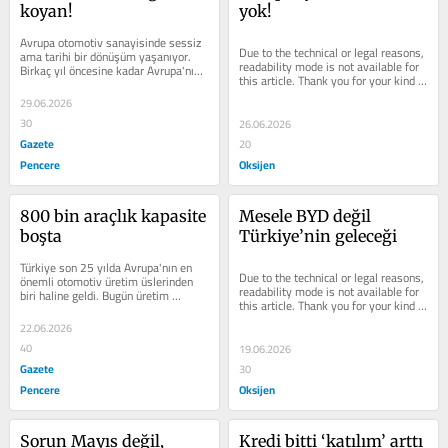
koyan!
yok!
Avrupa otomotiv sanayisinde sessiz 
Due to the technical or legal reasons, 
ama tarihi bir dönüşüm yaşanıyor. 
readability mode is not available for 
Birkaç yıl öncesine kadar Avrupa'nın 
this article. Thank you for your kind 
en büyük endişesi...
understanding.
29.06.2026
30
26.06.2026
Gazete
20
Pencere
Oksijen
800 bin araçlık kapasite 
Mesele BYD değil 
boşta
Türkiye’nin geleceği
Türkiye son 25 yılda Avrupa'nın en 
Due to the technical or legal reasons, 
önemli otomotiv üretim üslerinden 
readability mode is not available for 
biri haline geldi. Bugün üretim 
this article. Thank you for your kind 
kapasitemiz 2,3 milyon adede...
understanding.
22.06.2026
40
19.06.2026
Gazete
30
Pencere
Oksijen
Sorun Mayıs değil, 
Kredi bitti ‘katılım’ arttı