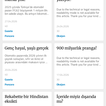
2025 yılında Türkiye’de otomobil 
Due to the technical or legal reasons, 
pazarı ,62 büyüyerek 1 milyon 84 
readability mode is not available for 
bin adede ulaştı. Bu artışın lokomotifi 
this article. Thank you for your kind 
ise Çinli BYD, Türk Togg ve...
understanding.
27.04.2026
40
24.04.2026
Gazete
30
Pencere
Oksijen
Genç hayal, yaşlı gerçek
900 milyarlık pranga!
Otomotiv pazarında 2026 yılının ilk 
Due to the technical or legal reasons, 
çeyrek sonuçları, sıfır ve ikinci el 
readability mode is not available for 
piyasası arasındaki makasın iyice 
this article. Thank you for your kind 
açıldığını ortaya koydu....
understanding.
20.04.2026
40
17.04.2026
Gazete
30
Pencere
Oksijen
Rekabette bir Hindistan 
İçeride miyiz dışarıda 
eksikti
mı?