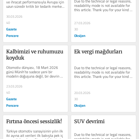
Due to the technical or legal reasons, 
ve ihracat performansıyla Avrupa için 
readability mode is not available for 
uzun süredir kritik bir tedarik merkezi 
this article. Thank you for your kind 
durumunda. 41,5 milyar...
understanding.
30.03.2026
40
27.03.2026
Gazete
30
Pencere
Oksijen
Kalbimizi ve ruhumuzu 
Ek vergi mağdurları
koyduk
Otomotiv dünyası, 18 Mart 2026 
Due to the technical or legal reasons, 
günü Münih’te sadece yeni bir 
readability mode is not available for 
modelin doğuşuna değil, bir devrin 
this article. Thank you for your kind 
kapanışına tanıklık etti. Mayıs...
understanding.
23.03.2026
40
20.03.2026
Gazete
30
Pencere
Oksijen
Fırtına öncesi sessizlik!
SUV devrimi
Türkiye otomotiv sanayisinin yılın ilk 
Due to the technical or legal reasons, 
iki ayına ait verileri ilk bakışta pek iç 
readability mode is not available for 