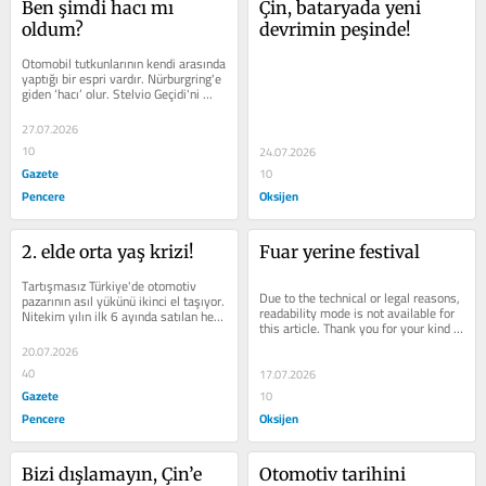
Ben şimdi hacı mı 
Çin, bataryada yeni 
oldum?
devrimin peşinde!
Otomobil tutkunlarının kendi arasında 
yaptığı bir espri vardır. Nürburgring'e 
giden ‘hacı’ olur. Stelvio Geçidi'ni 
geçen...
27.07.2026
10
24.07.2026
Gazete
10
Pencere
Oksijen
2. elde orta yaş krizi!
Fuar yerine festival
Tartışmasız Türkiye'de otomotiv 
Due to the technical or legal reasons, 
pazarının asıl yükünü ikinci el taşıyor. 
readability mode is not available for 
Nitekim yılın ilk 6 ayında satılan her 
this article. Thank you for your kind 
sıfır araca...
understanding.
20.07.2026
40
17.07.2026
Gazete
10
Pencere
Oksijen
Bizi dışlamayın, Çin’e 
Otomotiv tarihini 