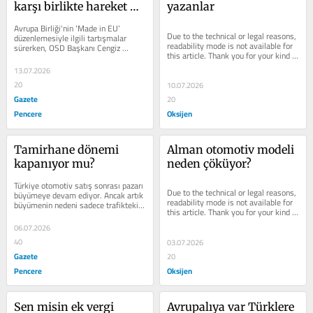
karşı birlikte hareket 
yazanlar
edelim!
Avrupa Birliği'nin ‘Made in EU’ 
Due to the technical or legal reasons, 
düzenlemesiyle ilgili tartışmalar 
readability mode is not available for 
sürerken, OSD Başkanı Cengiz 
this article. Thank you for your kind 
Eroldu'ndan dikkat çeken bir...
understanding.
13.07.2026
20
10.07.2026
Gazete
20
Pencere
Oksijen
Tamirhane dönemi 
Alman otomotiv modeli 
kapanıyor mu?
neden çöküyor?
Türkiye otomotiv satış sonrası pazarı 
Due to the technical or legal reasons, 
büyümeye devam ediyor. Ancak artık 
readability mode is not available for 
büyümenin nedeni sadece trafikteki 
this article. Thank you for your kind 
araç sayısının artması...
understanding.
06.07.2026
40
03.07.2026
Gazete
20
Pencere
Oksijen
Sen misin ek vergi 
Avrupalıya var Türklere 