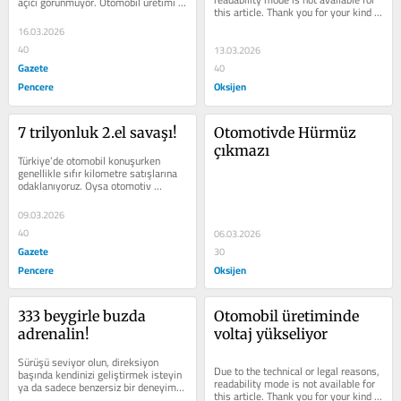
açıcı görünmüyor. Otomobil üretimi 
this article. Thank you for your kind 
düşüyor, ihracat...
understanding.
16.03.2026
40
13.03.2026
Gazete
40
Pencere
Oksijen
7 trilyonluk 2.el savaşı!
Otomotivde Hürmüz 
çıkmazı
Türkiye’de otomobil konuşurken 
genellikle sıfır kilometre satışlarına 
odaklanıyoruz. Oysa otomotiv 
sektörünün gerçek hacmi ikinci 
elde....
09.03.2026
40
06.03.2026
Gazete
30
Pencere
Oksijen
333 beygirle buzda 
Otomobil üretiminde 
adrenalin!
voltaj yükseliyor
Sürüşü seviyor olun, direksiyon 
Due to the technical or legal reasons, 
başında kendinizi geliştirmek isteyin 
readability mode is not available for 
ya da sadece benzersiz bir deneyim 
this article. Thank you for your kind 
yaşamak isteyin… Volkswagen’in...