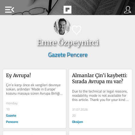
menu_open
Emre Özpeynirci
Gazete Pencere
Ey Avrupa!
Almanlar Çin’i kaybetti: 
Sırada Avrupa mı var?
Çin’e karşı önce ek vergileri devreye 
sokan, ardından ‘Made in Europe’ 
Due to the technical or legal reasons, 
kozunu masaya süren Avrupa Birliği, 
readability mode is not available for 
Çinli üreticileri...
this article. Thank you for your kind 
monday
understanding.
10
31.07.2026
Gazete
20
Pencere
Oksijen