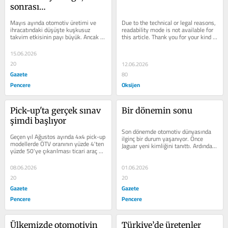
sonrası…
Mayıs ayında otomotiv üretimi ve 
Due to the technical or legal reasons, 
ihracatındaki düşüşte kuşkusuz 
readability mode is not available for 
takvim etkisinin payı büyük. Ancak 
this article. Thank you for your kind 
asıl sorun, Türkiye'nin otomobil...
understanding.
15.06.2026
20
12.06.2026
Gazete
80
Pencere
Oksijen
Pick-up'ta gerçek sınav 
Bir dönemin sonu
şimdi başlıyor
Son dönemde otomotiv dünyasında 
Geçen yıl Ağustos ayında 4x4 pick-up 
ilginç bir durum yaşanıyor. Önce 
modellerde ÖTV oranının yüzde 4'ten 
Jaguar yeni kimliğini tanıttı. Ardından 
yüzde 50'ye çıkarılması ticari araç 
Mercedes-AMG, yıllardır V8...
pazarında şok...
08.06.2026
01.06.2026
20
20
Gazete
Gazete
Pencere
Pencere
Ülkemizde otomotivin 
Türkiye’de üretenler 