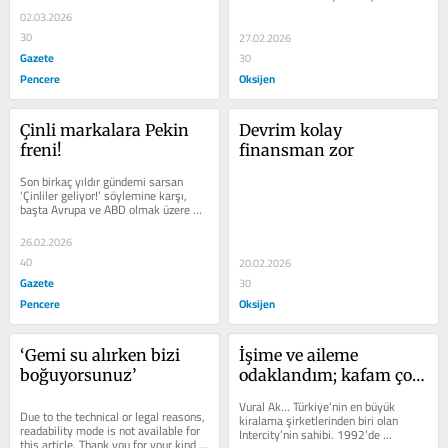
understanding.
02.03.2026
30
27.02.2026
Gazete
30
Pencere
Oksijen
Çinli markalara Pekin 
Devrim kolay 
freni!
finansman zor
Son birkaç yıldır gündemi sarsan 
‘Çinliler geliyor!’ söylemine karşı, 
başta Avrupa ve ABD olmak üzere 
Batılı ülkeler kendi...
26.02.2026
40
20.02.2026
Gazete
30
Pencere
Oksijen
‘Gemi su alırken bizi 
İşime ve aileme 
boğuyorsunuz’
odaklandım; kafam çok 
rahat
Vural Ak… Türkiye’nin en büyük 
Due to the technical or legal reasons, 
kiralama şirketlerinden biri olan 
readability mode is not available for 
Intercity’nin sahibi. 1992’de 
this article. Thank you for your kind 