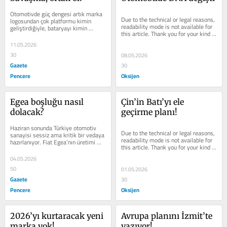
Otomotivde güç dengesi artık marka 
Due to the technical or legal reasons, 
logosundan çok platformu kimin 
readability mode is not available for 
geliştirdiğiyle, bataryayı kimin 
this article. Thank you for your kind 
sağladığıyla, yazılımı kimin...
understanding.
11.05.2026
30
08.05.2026
Gazete
30
Pencere
Oksijen
Egea boşluğu nasıl 
Çin’in Batı’yı ele 
dolacak?
geçirme planı!
Haziran sonunda Türkiye otomotiv 
Due to the technical or legal reasons, 
sanayisi sessiz ama kritik bir vedaya 
readability mode is not available for 
hazırlanıyor. Fiat Egea’nın üretimi 
this article. Thank you for your kind 
sona eriyor. Yani 2 aydan az bir...
understanding.
04.05.2026
50
01.05.2026
Gazete
30
Pencere
Oksijen
2026’yı kurtaracak yeni 
Avrupa planını İzmit’te 
marka yok!
yazıyor!