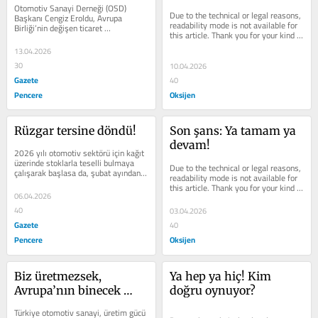
Otomotiv Sanayi Derneği (OSD) 
Due to the technical or legal reasons, 
Başkanı Cengiz Eroldu, Avrupa 
readability mode is not available for 
Birliği’nin değişen ticaret 
this article. Thank you for your kind 
politikalarının Türk otomotiv sanayisi 
understanding.
üzerindeki...
13.04.2026
30
10.04.2026
Gazete
40
Pencere
Oksijen
Rüzgar tersine döndü!
Son şans: Ya tamam ya 
devam!
2026 yılı otomotiv sektörü için kağıt 
üzerinde stoklarla teselli bulmaya 
Due to the technical or legal reasons, 
çalışarak başlasa da, şubat ayından 
readability mode is not available for 
itibaren rüzgar tersine...
this article. Thank you for your kind 
06.04.2026
understanding.
40
03.04.2026
Gazete
40
Pencere
Oksijen
Biz üretmezsek, 
Ya hep ya hiç! Kim 
Avrupa’nın binecek 
doğru oynuyor?
otobüsü yok!
Türkiye otomotiv sanayi, üretim gücü 