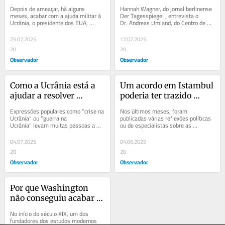
Depois de ameaçar, há alguns 
Hannah Wagner, do jornal berlinense 
meses, acabar com a ajuda militar à 
Der Tagesspiegel , entrevista o 
Ucrânia, o presidente dos EUA, 
Dr. Andreas Umland, do Centro de 
Donald Trump, parece ter mudado de 
Estudos da Europa Oriental de...
ideias. A...
25.07.2025
17.07.2025
20
20
Observador
Observador
Como a Ucrânia está a 
Um acordo em Istambul 
ajudar a resolver 
poderia ter trazido 
problemas globais
a paz?
Expressões populares como “crise na 
Nos últimos meses, foram 
Ucrânia” ou “guerra na 
publicadas várias reflexões políticas 
Ucrânia” levam muitas pessoas a 
ou de especialistas sobre as 
acreditar que a guerra entre a Rússia 
negociações russo-ucranianas na 
e a...
Bielorrússia e na...
04.07.2025
04.06.2025
20
20
Observador
Observador
Por que Washington 
não conseguiu acabar 
com a guer
No início do século XIX, um dos 
fundadores dos estudos modernos 