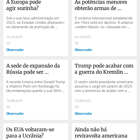
A Europa pode 
As potências menores 
agir sozinha?
obterão armas de 
destruição maciça?
Sob a sua nova administração em 
O sistema internacional estabelecido 
2025, os Estados Unidos afastaram-
em 1945 está em declínio. A anterior 
se claramente da promoção da 
«ordem liberal» ou «baseada em 
democracia internacional, da 
regras» teve origem nas Nações 
integração...
Unidas...
16.10.2025
04.10.2025
20
20
Observador
Observador
A sede de expansão da 
Trump pode acabar com 
Rússia pode ser 
a guerra do Kremlin 
satisfeita?
contra a Ucrânia?
A recente cimeira entre Donald Trump 
O recém-eleito presidente americano 
e Vladimir Putin em Anchorage foi 
assumiu o cargo em janeiro de 2025 
tão embaraçosa quanto a sua última 
com a promessa de acabar com a 
reunião oficial em Helsínquia, em 
guerra entre a Rússia e a Ucrânia em 
2018....
24...
19.08.2025
12.08.2025
20
20
Observador
Observador
Os EUA voltaram-se 
Ainda não há 
para a Ucrânia?
reviravolta americana