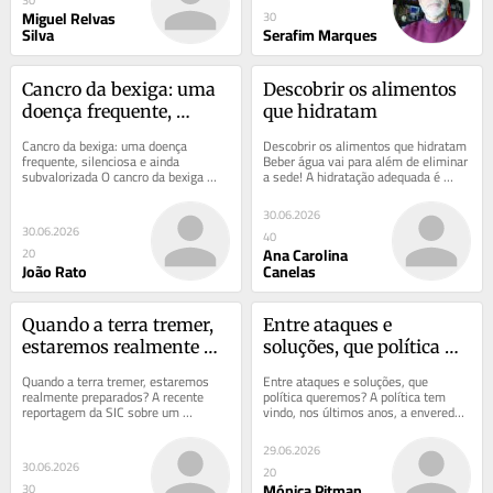
Miguel Relvas
30
Silva
Serafim Marques
Cancro da bexiga: uma 
Descobrir os alimentos 
doença frequente, 
que hidratam
silenciosa e ainda 
Cancro da bexiga: uma doença 
Descobrir os alimentos que hidratam 
subvalorizada
frequente, silenciosa e ainda 
Beber água vai para além de eliminar 
subvalorizada O cancro da bexiga 
a sede! A hidratação adequada é 
permanece, paradoxalmente, uma 
essencial para manter o...
das neoplasias mais...
30.06.2026
30.06.2026
40
Ana Carolina
20
João Rato
Canelas
Quando a terra tremer, 
Entre ataques e 
estaremos realmente 
soluções, que política 
preparados?
queremos?
Quando a terra tremer, estaremos 
Entre ataques e soluções, que 
realmente preparados? A recente 
política queremos? A política tem 
reportagem da SIC sobre um 
vindo, nos últimos anos, a enveredar 
exercício que simulou um sismo de 
por um caminho preocupante. Em vez 
grande magnitude...
de se...
29.06.2026
30.06.2026
20
Mónica Pitman
30