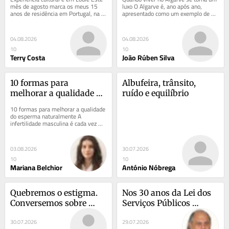
mês de agosto marca os meus 15 
luxo O Algarve é, ano após ano, 
anos de residência em Portugal, na 
apresentado como um exemplo de 
ilha do Pico, nos Açores. Conhecer o...
sucesso económico. Batem-se 
recordes no turismo,...
04.08.2026
04.08.2026
10
10
Terry Costa
João Rúben Silva
10 formas para 
Albufeira, trânsito, 
melhorar a qualidade do 
ruído e equilíbrio
esperma naturalmente
10 formas para melhorar a qualidade 
do esperma naturalmente A 
infertilidade masculina é cada vez 
mais frequente e, em cerca de 44% 
dos casos, não é...
03.08.2026
30.07.2026
10
10
Mariana Belchior
António Nóbrega
Quebremos o estigma. 
Nos 30 anos da Lei dos 
Conversemos sobre 
Serviços Públicos 
Cancro do Pulmão
Essenciais: um hino de 
30.07.2026
29.07.2026
louvor ao legislador do 