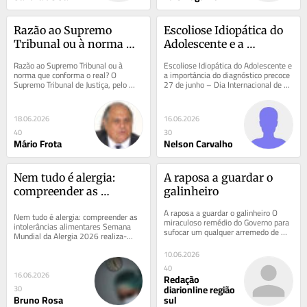
Razão ao Supremo 
Escoliose Idiopática do 
Tribunal ou à norma 
Adolescente e a 
que conforma o real?
importância do 
Razão ao Supremo Tribunal ou à 
Escoliose Idiopática do Adolescente e 
diagnóstico precoce
norma que conforma o real? O 
a importância do diagnóstico precoce 
Supremo Tribunal de Justiça, pelo 
27 de junho – Dia Internacional de 
punho de Maria da Graça Trigo, 
Sensibilização para a Escoliose A...
negara em 2015 a uma...
18.06.2026
16.06.2026
40
30
Mário Frota
Nelson Carvalho
Nem tudo é alergia: 
A raposa a guardar o 
compreender as 
galinheiro
intolerâncias 
A raposa a guardar o galinheiro O 
Nem tudo é alergia: compreender as 
alimentares
miraculoso remédio do Governo para 
intolerâncias alimentares Semana 
sufocar um qualquer arremedo de 
Mundial da Alergia 2026 realiza-
política de consumidores POLÍTICA 
se entre 21 e 27 de junho de 2026 
DE...
10.06.2026
Cada vez...
40
16.06.2026
Redação
diarionline região
30
Bruno Rosa
sul