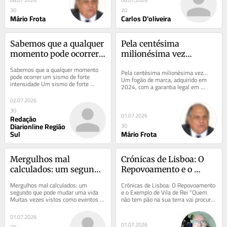
30
20
Mário Frota
Carlos D'oliveira
Sabemos que a qualquer 
Pela centésima 
momento pode ocorrer 
milionésima vez…
um sismo de forte 
Sabemos que a qualquer momento 
Pela centésima milionésima vez… 
intensidade
pode ocorrer um sismo de forte 
Um fogão de marca, adquirido em 
intensidade Um sismo de forte 
2024, com a garantia legal em 
intensidade pode ocorrer no país a 
vigor.Vidro do forno que se estilhaça 
qualquer...
02.07.2026
em pleno...
30
01.07.2026
Redação
Diarionline Região
30
Sul
Mário Frota
Mergulhos mal 
Crónicas de Lisboa: O 
calculados: um segundo 
Repovoamento e o 
que pode mudar uma 
Exemplo de Vila de Rei
Mergulhos mal calculados: um 
Crónicas de Lisboa: O Repovoamento 
vida
segundo que pode mudar uma vida 
e o Exemplo de Vila de Rei “Quem 
Muitas vezes vistos como eventos 
não tem pão na sua terra vai procurá-
raros, os mergulhos mal calculados 
lo longe “- Fernando Namora 
continuam a ser uma...
(Escritor...
01.07.2026
01.07.2026
30