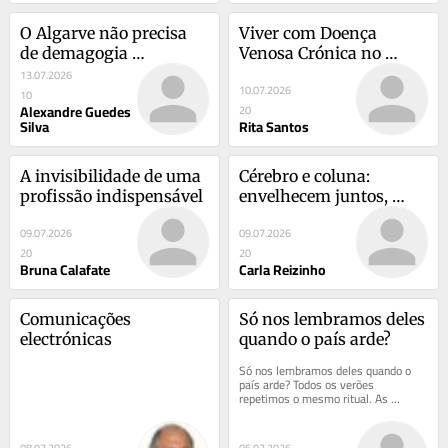
O Algarve não precisa 
Viver com Doença 
de demagogia 
Venosa Crónica no 
rodoviária. Precisa de 
Verão
13.07.2026
10.07.2026
verdade e mobilidade 
10
Alexandre Guedes
20
sustentável
Silva
Rita Santos
A invisibilidade de uma 
Cérebro e coluna: 
profissão indispensável
envelhecem juntos, 
protegem-se juntos
09.07.2026
09.07.2026
20
20
Bruna Calafate
Carla Reizinho
Comunicações 
Só nos lembramos deles 
electrónicas
quando o país arde?
Só nos lembramos deles quando o 
país arde? Todos os verões 
repetimos o mesmo ritual. As 
chamas alastram, as televisões 
interrompem a...
08.07.2026
06.07.2026