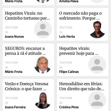
Mário Frota
Amélia Paiva
Hepatites Virais: no 
O mercado não paga o 
Caminho tortuoso para 
sofrimento. Porque 
a Erradicação
continuamos a 
20.07.2026
20.07.2026
confundi-lo com 
20
10
mérito?
Joana Nunes
Luís Horta
SEGUROS: encanar a 
Hepatites virais: 
perna à rã é atitude 
prevenir hoje para 
cristã ou abominável 
proteger o futuro
16.07.2026
16.07.2026
prática ‘pagã’?
20
20
Mário Frota
Filipe Calinas
Verão e Doença Venosa 
Hemodiálise em férias: 
Crónica: o que fazer 
Um direito que não deve 
para aliviar os sintomas
tirar férias
16.07.2026
15.07.2026
20
20
Joana Ferreira
Cristina Pires