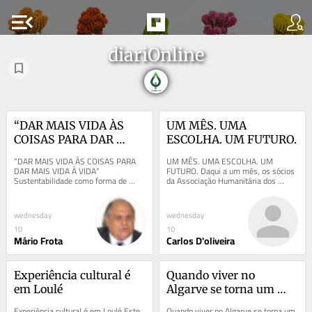
menu_open
diariOnline
“DAR MAIS VIDA ÀS 
UM MÊS. UMA 
COISAS PARA DAR 
ESCOLHA. UM FUTURO.
MAIS VIDA À VIDA”
“DAR MAIS VIDA ÀS COISAS PARA 
UM MÊS. UMA ESCOLHA. UM 
DAR MAIS VIDA À VIDA” 
FUTURO. Daqui a um mês, os sócios 
Sustentabilidade como forma de 
da Associação Humanitária dos 
obviar ao descarte dos bens e à sua 
Bombeiros Voluntários de Vila Real 
reprodução inusitada,...
de Santo António e...
wednesday
wednesday
10
10
Mário Frota
Carlos D'oliveira
Experiência cultural é 
Quando viver no 
em Loulé
Algarve se torna um 
luxo
Experiência cultural é em Loulé Este 
Quando viver no Algarve se torna um 