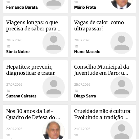
10
10
tempo
Fernando Barata
Mário Frota
Viagens longas: o que 
Vagas de calor: como 
precisa de saber para 
ultrapassar?
chegar com saúde ao 
28.07.2026
28.07.2026
destino
10
10
Sónia Nobre
Nuno Macedo
Hepatites: prevenir, 
Conselho Municipal da 
diagnosticar e tratar
Juventude em Faro: uma 
promessa esquecida que 
27.07.2026
25.07.2026
exige resposta
10
10
Suzana Calretas
Diogo Serra
Nos 30 anos da Lei-
Crueldade não é cultura: 
Quadro de Defesa do 
Evoluindo a tradição 
Consumidor
para além do 
22.07.2026
21.07.2026
sofrimento animal em 
10
10
Bensafrim