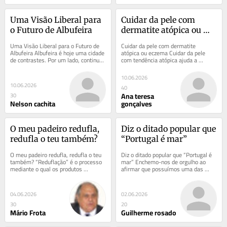
Uma Visão Liberal para 
Cuidar da pele com 
o Futuro de Albufeira
dermatite atópica ou 
eczema
Uma Visão Liberal para o Futuro de 
Cuidar da pele com dermatite 
Albufeira Albufeira é hoje uma cidade 
atópica ou eczema Cuidar da pele 
de contrastes. Por um lado, continua 
com tendência atópica ajuda a 
a ser uma das principais 
acalmar, prevenir e espaçar os 
referências...
surtos. Adotar boas...
10.06.2026
10.06.2026
40
Ana teresa
30
Nelson cachita
gonçalves
O meu padeiro redufla, 
Diz o ditado popular que 
redufla o teu também?
“Portugal é mar”
O meu padeiro redufla, redufla o teu 
Diz o ditado popular que “Portugal é 
também? “Reduflação” é o processo 
mar” Enchemo-nos de orgulho ao 
mediante o qual os produtos 
afirmar que possuímos uma das 
diminuem de tamanho ou quantidade, 
maiores Zonas Económicas 
enquanto...
Exclusivas (ZEE) do...
04.06.2026
02.06.2026
30
20
Mário Frota
Guilherme rosado