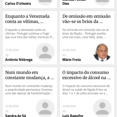
Carlos D'oliveira
Dias
Enquanto a Venezuela 
De omissão em omissão 
conta as vítimas, 
vão-se os brios da 
Portugal continua a 
Nação…
Enquanto a Venezuela conta as 
De omissão em omissão vão-se os 
fingir que vive fora das 
vítimas, Portugal continua a fingir 
brios da Nação… Portugal averba, 
que vive fora das falhas sísmicas O 
uma vez mais, uma falta, aliás, 
falhas sísmicas
território representa o sustentáculo 
clamorosa: não transpôs a 
da...
Directiva...
27.06.2026
24.06.2026
30
30
António Nóbrega
Mário Frota
Num mundo em 
O impacto do consumo 
constante mudança, a 
excessivo de álcool na 
autenticidade 
saúde do fígado
Num mundo em constante mudança, 
O impacto do consumo excessivo de 
permanece
a autenticidade permanece Vivemos 
álcool na saúde do fígado Entre os 
uma das épocas de transformação 
dias 1 e 7 de julho assinala-se a 
mais rápidas da história da 
Semana Europeia da 
Humanidade. A...
Consciencialização para...
24.06.2026
23.06.2026
30
30
Sandra de Sá
Luís Bagulho