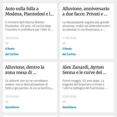
Auto sulla folla a 
Alluvione, anniversario 
Modena, Piantedosi e la 
a due facce. Privati e 
sicurezza: “Nessuna 
imprese ancora nei guai
Il ministro dell’Interno Matteo 
La devastazione seguita alla grande 
falla sui sistemi di 
Piantedosi, 63 anni, all’uscita dopo 
alluvione: mobili ed elettrodomestici 
l’incontro in prefettura per i fatti di 
accatastati in via Roversano, a 
controllo. Attenzione 
sabato a Modena Articolo: Salim il...
Cesena Articolo: Alluvione, dentro la 
alta sul disagio 
zona...
18.05.2026
17.05.2026
psichico”
30
20
il Resto
il Resto
del Carlino
del Carlino
Alluvione, dentro la 
Alex Zanardi, Ayrton 
zona rossa di 
Senna e le curve del 
Traversara: case 
destino: due campioni 
Gli abitanti non se ne vorrebbero 
Primo maggio, 32 anni dopo. La 
sventrate, oggetti 
uniti per sempre /
andare, ma la delocalizzazione di 
tragedia del brasiliano a Imola e 
fatto è già partita. Al via la bonifica, a 
l’ultima battaglia del fuoriclasse 
abbandonati. Il tempo si 
giugno il maxi cantiere. E in luglio...
bolognese
è fermato una notte di 
12.05.2026
03.05.2026
20 mesi fa
20
30
Quotidiano
Quotidiano