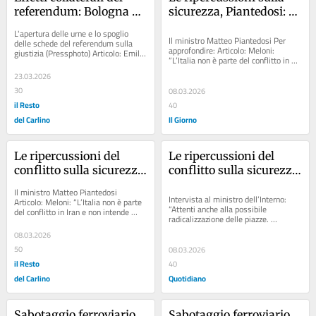
referendum: Bologna 
sicurezza, Piantedosi: 
fortino rosso, Ferrara e 
“Rischio jihadista. 
L'apertura delle urne e lo spoglio 
Piacenza isole del Sì in 
Monitoriamo le 
Il ministro Matteo Piantedosi Per 
delle schede del referendum sulla 
approfondire: Articolo: Meloni: 
giustizia (Pressphoto) Articolo: Emilia 
Emilia Romagna. Le 
minacce”
“L’Italia non è parte del conflitto in 
Romagna, risultati in diretta del...
Marche tradiscono il 
Iran e non intende farlo....
23.03.2026
centrodestra
30
08.03.2026
il Resto
40
del Carlino
Il Giorno
Le ripercussioni del 
Le ripercussioni del 
conflitto sulla sicurezza, 
conflitto sulla sicurezza, 
Piantedosi: “Rischio 
Piantedosi: “Rischio 
Il ministro Matteo Piantedosi 
jihadista. Monitoriamo 
jihadista. Monitoriamo 
Intervista al ministro dell’Interno: 
Articolo: Meloni: “L’Italia non è parte 
“Attenti anche alla possibile 
del conflitto in Iran e non intende 
tutte le minacce”
tutte le minacce”
radicalizzazione delle piazze. 
farlo. Carburanti? Valuto attivazione...
Pensiamo a un Cpr in ogni regione, 
08.03.2026
ma alcuni...
50
08.03.2026
il Resto
40
del Carlino
Quotidiano
Sabotaggio ferroviario, 
Sabotaggio ferroviario, 