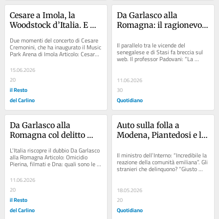
Cesare a Imola, la 
Da Garlasco alla 
Woodstock d’Italia. E 
Romagna: il ragionevole 
ora la dimensione di un 
dubbio e la tregua dei 
Due momenti del concerto di Cesare 
festival
colpevolisti
Il parallelo tra le vicende del 
Cremonini, che ha inaugurato il Music 
senegalese e di Stasi fa breccia sul 
Park Arena di Imola Articolo: Cesare 
web. Il professor Padovani: “La 
Cremonini e l’omaggio a Vasco 
società è semibarbarica, non ha 
Rossi:...
15.06.2026
cultura...
20
11.06.2026
il Resto
30
del Carlino
Quotidiano
Da Garlasco alla 
Auto sulla folla a 
Romagna col delitto 
Modena, Piantedosi e la 
Pierina: il ragionevole 
sicurezza: “Nessuna 
L’Italia riscopre il dubbio Da Garlasco 
dubbio e la tregua dei 
falla sui sistemi di 
Il ministro dell’Interno: “Incredibile la 
alla Romagna Articolo: Omicidio 
reazione della comunità emiliana”. Gli 
Pierina, filmati e Dna: quali sono le 
colpevolisti
controllo. Attenzione 
stranieri che delinquono? “Giusto 
prove cadute che hanno ‘liberato’...
alta sul disagio 
rimpatriarli. Ma qui...
11.06.2026
psichico”
20
18.05.2026
il Resto
20
del Carlino
Quotidiano