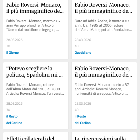
Fabio Roversi-Monaco, 
Fabio Roversi-Monaco, 
il più immaginifico dei 
il più immaginifico dei 
Magnifici: addio al 
Magnifici: addio al 
Fabio Roversi-Monaco, morto a 87 
Nato ad Addis Abeba, è morto a 87 
giurista che ha dato una 
giurista che ha dato una 
anni Per approfondire: Articolo: 
anni. Dal 1985 al 2000 rettore 
“Uomo dal multiforme ingegno, 
dell’Alma Mater, poi alla Fondazione 
visione a Bologna
visione a Bologna
Bologna perde una delle sue menti 
Cassa di Risparmio e in Banca Imi, la 
più...
laurea...
28.03.2026
28.03.2026
30
40
Il Giorno
Quotidiano
“Potevo scegliere la 
Fabio Roversi-Monaco, 
politica, Spadolini mi 
il più immaginifico dei 
voleva fortemente a 
Magnifici: addio al 
Fabio Roversi-Monaco, rettore 
Fabio Roversi-Monaco, morto a 87 
Roma: restai 
giurista che ha dato una 
dell’Alma Mater dal 1985 al 2000 
anni Articolo: Roversi Monaco, 
Articolo: Roversi Monaco, l’università 
l’università di un’epoca Articolo: 
all’università di 
visione a Bologna
di un’epoca Articolo:...
"Roversi-Monaco, il Magnifico"....
Bologna per servizio e 
28.03.2026
28.03.2026
passione”
30
40
il Resto
il Resto
del Carlino
del Carlino
Effetti collaterali del 
Le ripercussioni sulla 