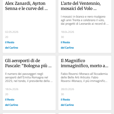
Alex Zanardi, Ayrton 
L’arte del Ventennio, 
Senna e le curve del 
mosaici del Volo 
destino: quei due 
visitabili. Un 
I mosaici in bianco e nero risalgono 
campioni uniti per 
patrimonio ‘dissonante’
agli anni Trenta e celebrano il volo, 
dai progetti di Leonardo ai record di 
sempre
velocità Nei giorni delle polemiche...
02.05.2026
18.04.2026
20
30
il Resto
il Resto
del Carlino
del Carlino
Gli aeroporti di de 
Il Magnifico 
Pascale: “Bologna più 
immaginifico, morto a 
intercontinentale, 
87 anni Fabio Roversi-
Il numero dei passeggeri negli 
Fabio Roversi-Monaco all’Accademia 
Riviera più 
Monaco. Il rettore che 
aeroporti dell'Emilia Romagna nel 
delle Belle Arti Articolo: Fabio 
2025; nel tondo, il presidente della 
Roversi-Monaco, il più immaginifico 
internazionale”
cambiò l’ateneo e 
Regione Michele de Pascale 
dei Magnifici: addio al giurista che 
Bologna
Articolo:...
ha...
18.04.2026
28.03.2026
20
30
il Resto
il Resto
del Carlino
del Carlino