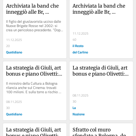
Archiviata la band che 
Archiviata la band che 
inneggiò alle Br, 
inneggiò alle Br, 
Lorenzo Biagi: “Sono 
Lorenzo Biagi: “Sono 
Il figlio del giuslavorista ucciso dalle 
sconcertato”
sconcertato”
Nuove Brigate Rosse nel 2002: si 
crea un pericoloso precedente. “Dopo 
11.12.2025
questa sentenza chiunque potrà 
usare...
40
11.12.2025
il Resto
20
Quotidiano
del Carlino
La strategia di Giuli, art 
La strategia di Giuli, art 
bonus e piano Olivetti: 
bonus e piano Olivetti: 
“Incentiviamo la 
“Incentiviamo la 
Il ministro della Cultura a Bologna 
lettura”
lettura”
rilancia anche sul Cinema: trovati 
100 milioni. E sulla torre a rischio 
08.11.2025
crollo: “Sulla messa in sicurezza 
siamo...
30
08.11.2025
La
30
Quotidiano
Nazione
La strategia di Giuli, art 
Sfratto col muro 
bonus e piano Olivetti: 
sfondato a Bologna, de 