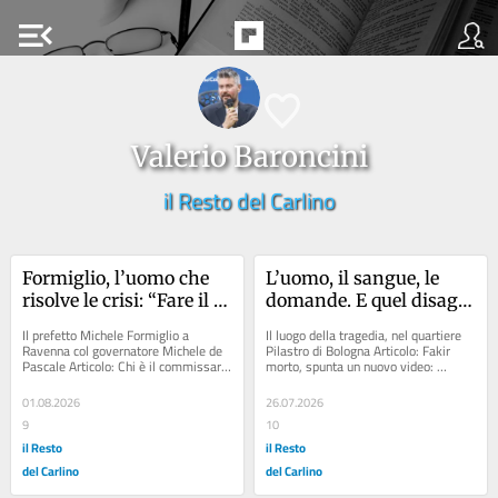
menu_open
Valerio Baroncini
il Resto del Carlino
Formiglio, l’uomo che 
L’uomo, il sangue, le 
risolve le crisi: “Fare il 
domande. E quel disagio 
commissario è una 
psicologico a cui non 
Il prefetto Michele Formiglio a 
Il luogo della tragedia, nel quartiere 
missione”
diamo risposta
Ravenna col governatore Michele de 
Pilastro di Bologna Articolo: Fakir 
Pascale Articolo: Chi è il commissario 
morto, spunta un nuovo video: 
straordinario di Cervia: ecco il nome...
chiazza di sangue sotto la testa 
Articolo:...
01.08.2026
26.07.2026
9
10
il Resto
il Resto
del Carlino
del Carlino