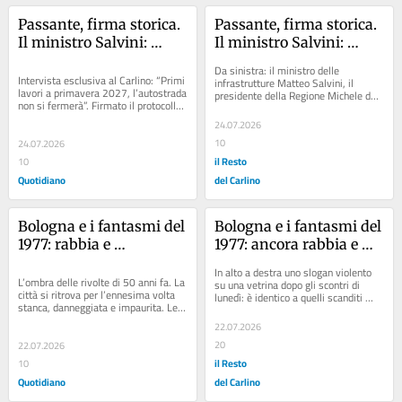
Passante, firma storica. 
Passante, firma storica. 
Il ministro Salvini: 
Il ministro Salvini: 
“Dall’A14 all’A13, ecco 
“Dall’A14 all’A13, ecco 
Da sinistra: il ministro delle 
tutte le opere. I cantieri 
tutte le opere. I cantieri 
Intervista esclusiva al Carlino: “Primi 
infrastrutture Matteo Salvini, il 
lavori a primavera 2027, l’autostrada 
presidente della Regione Michele de 
non bloccheranno 
non bloccheranno 
non si fermerà”. Firmato il protocollo: 
Pascale, il sindaco di Bologna Matteo 
Bologna”
Bologna”
dopo 50 anni di attesa...
Lepore,...
24.07.2026
10
24.07.2026
il Resto
10
Quotidiano
del Carlino
Bologna e i fantasmi del 
Bologna e i fantasmi del 
1977: rabbia e 
1977: ancora rabbia e 
frustrazione in piazza
frustrazione in piazza
In alto a destra uno slogan violento 
L’ombra delle rivolte di 50 anni fa. La 
su una vetrina dopo gli scontri di 
città si ritrova per l’ennesima volta 
lunedì: è identico a quelli scanditi 
stanca, danneggiata e impaurita. Le 
durante le rivolte del 1977 Articolo:...
responsabilità di una politica...
22.07.2026
20
22.07.2026
il Resto
10
Quotidiano
del Carlino