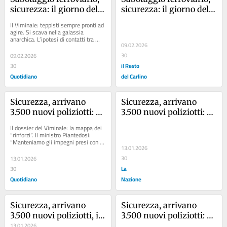
sicurezza: il giorno del 
sicurezza: il giorno del 
decreto. I raid sui binari 
decreto. I raid sui binari 
Il Viminale: teppisti sempre pronti ad 
e le chat di Telegram
e le chat di Telegram /
agire. Si scava nella galassia 
anarchica. L’ipotesi di contatti tra 
09.02.2026
‘specialisti della guerriglia’ e...
30
09.02.2026
il Resto
30
Quotidiano
del Carlino
Sicurezza, arrivano 
Sicurezza, arrivano 
3.500 nuovi poliziotti: da 
3.500 nuovi poliziotti: da 
Milano a Bologna e 
Milano a Bologna e 
Il dossier del Viminale: la mappa dei 
Firenze, i numeri città 
Firenze, i numeri città 
“rinforzi”. Il ministro Piantedosi: 
“Manteniamo gli impegni presi con i 
per città
per città
13.01.2026
cittadini, 42.500 operatori...
30
13.01.2026
La
30
Quotidiano
Nazione
Sicurezza, arrivano 
Sicurezza, arrivano 
3.500 nuovi poliziotti, i 
3.500 nuovi poliziotti: da 
numeri città per città: 
13.01.2026
Milano a Bologna e 