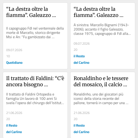
“La destra oltre la 
“La destra oltre la 
fiamma”. Galeazzo 
fiamma”. Galeazzo 
Bignami ricorda il 
Bignami ricorda il 
A sinistra: Marcello Bignami (1943-
padre: “Una storia di 
padre: “Una storia di 
Il capogruppo FdI nel ventennale della 
2006); accanto il figlio Galeazzo, 
morte di Marcello, storico dirigente 
classe 1975, capogruppo di FdI alla 
sfide verso il futuro”
sfide verso il futuro”
Msi e An: “Fu gambizzato dai 
Camera Articolo: Città 30 e 
terroristi rossi nel 1974: sappiamo...
incidenti,...
09.07.2026
20
09.07.2026
il Resto
10
Quotidiano
del Carlino
Il trattato di Faldini: “C’è 
Ronaldinho e le tessere 
ancora bisogno 
del mosaico, il calcio 
dell’approccio umano”
chiude il cerchio. 
Il trattato di Faldini Ortopedia e 
Ronaldinho, uno dei giocatori più 
Ravenna è tornata 
famiglia Un lavoro di 100 anni Si 
iconici della storia recente del 
svela l’opera del chirurgo dell’Istituto 
pallone, tornerà in campo per una 
capitale
Rizzoli Tre volumi da 2.500 pagine 
partita evento a Ravenna Articolo: 
e...
Perché...
21.06.2026
21.06.2026
20
20
il Resto
il Resto
del Carlino
del Carlino