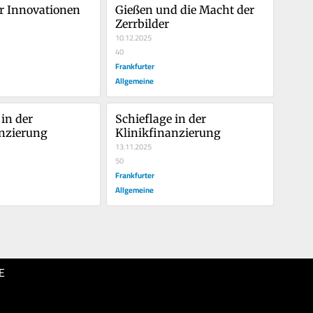
r Innovationen
Gießen und die Macht der 
Zerrbilder
10.12.2025
40
Frankfurter
Allgemeine
in der 
Schieflage in der 
anzierung
Klinikfinanzierung
13.11.2025
50
Frankfurter
Allgemeine
E