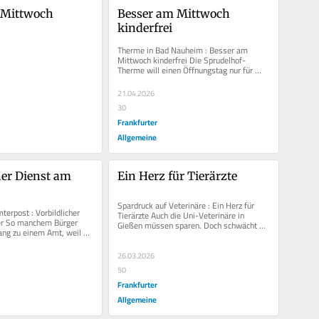
 Mittwoch 
Besser am Mittwoch 
kinderfrei
Therme in Bad Nauheim : Besser am 
Mittwoch kinderfrei Die Sprudelhof-
Therme will einen Öffnungstag nur für 
Gäste anbieten, die älter als 16 Jahre...
21.04.2026
30
Frankfurter
Allgemeine
her Dienst am 
Ein Herz für Tierärzte
Spardruck auf Veterinäre : Ein Herz für 
erpost : Vorbildlicher 
Tierärzte Auch die Uni-Veterinäre in 
r So manchem Bürger 
Gießen müssen sparen. Doch schwächt 
ng zu einem Amt, weil er 
das Land mit seinem Spardruck...
icht versteht....
26.03.2026
50
Frankfurter
Allgemeine