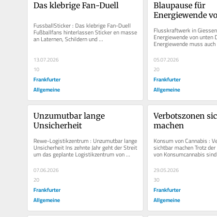
Das klebrige Fan-Duell
Blaupause für 
Energiewende v
FussballSticker : Das klebrige Fan-Duell 
Flusskraftwerk in Giessen 
Fußballfans hinterlassen Sticker en masse 
Energiewende von unten D
an Laternen, Schildern und 
Energiewende muss auch i
Verteilerkästen. Manche überkleben...
und Gemeinden verwirklich
13.07.2026
05.07.2026
10
20
Frankfurter
Frankfurter
Allgemeine
Allgemeine
Unzumutbar lange 
Verbotszonen sic
Unsicherheit
machen
Rewe-Logistikzentrum : Unzumutbar lange 
Konsum von Cannabis : Ve
Unsicherheit Ins zehnte Jahr geht der Streit 
sichtbar machen Trotz der 
um das geplante Logistikzentrum von 
von Konsumcannabis sind J
Rewe in der nördlichen...
überall in der Öffentlichkei
07.06.2026
29.05.2026
20
30
Frankfurter
Frankfurter
Allgemeine
Allgemeine