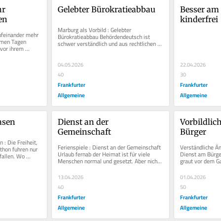
r 
Gelebter Bürokratieabbau
Besser am
en
kinderfrei
Marburg als Vorbild : Gelebter 
ufeinander mehr 
Bürokratieabbau Behördendeutsch ist 
men Tagen 
schwer verständlich und aus rechtlichen 
vor ihrem 
Gründen so verquast? Das muss nicht...
ür Anwohner...
04.05.2026
22.04.2026
40
30
Frankfurter
Frankfurter
Allgemeine
Allgemeine
rasen
Dienst an der 
Vorbildlic
Gemeinschaft
Bürger
: Die Freiheit, 
Ferienspiele : Dienst an der Gemeinschaft 
Verständliche Ämt
hon fuhren nur 
Urlaub fernab der Heimat ist für viele 
Dienst am Bürge
allen. Wo 
Menschen normal und gesetzt. Aber nicht 
graut vor dem Ga
iel...
jeder kann sich das leisten....
dessen Sprache n
13.04.2026
01.04.2026
40
50
Frankfurter
Frankfurter
Allgemeine
Allgemeine