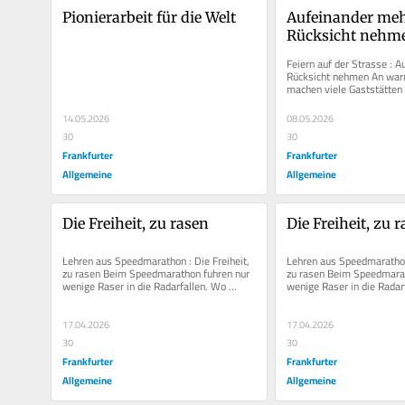
Pionierarbeit für die Welt
Aufeinander meh
Rücksicht nehm
Feiern auf der Strasse : A
Rücksicht nehmen An war
machen viele Gaststätten 
Eingang gute Geschäfte. F
14.05.2026
08.05.2026
30
30
Frankfurter
Frankfurter
Allgemeine
Allgemeine
Die Freiheit, zu rasen
Die Freiheit, zu 
Lehren aus Speedmarathon : Die Freiheit, 
Lehren aus Speedmarathon 
zu rasen Beim Speedmarathon fuhren nur 
zu rasen Beim Speedmarat
wenige Raser in die Radarfallen. Wo 
wenige Raser in die Radarf
täglich ungezählte Fahrer viel...
täglich ungezählte Fahrer v
17.04.2026
17.04.2026
30
30
Frankfurter
Frankfurter
Allgemeine
Allgemeine