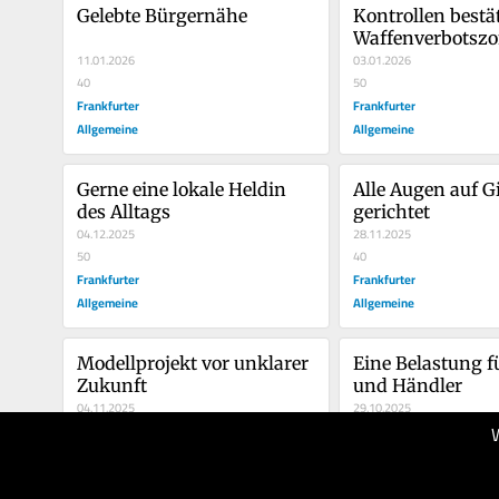
Gelebte Bürgernähe
Kontrollen bestät
Waffenverbotsz
11.01.2026
03.01.2026
40
50
Frankfurter
Frankfurter
Allgemeine
Allgemeine
Gerne eine lokale Heldin 
Alle Augen auf G
des Alltags
gerichtet
04.12.2025
28.11.2025
50
40
Frankfurter
Frankfurter
Allgemeine
Allgemeine
Modellprojekt vor unklarer 
Eine Belastung fü
Zukunft
und Händler
04.11.2025
29.10.2025
50
50
Frankfurter
Frankfurter
Allgemeine
Allgemeine