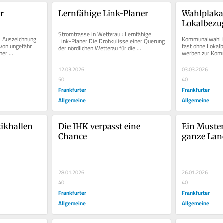
 
Lernfähige Link-Planer
Wahlplakat
k
Lokalbezu
Stromtrasse in Wetterau : Lernfähige 
 Auszeichnung 
Kommunalwahl in
Link-Planer Die Drohkulisse einer Querung 
 von ungefähr 
fast ohne Lokalb
der nördlichen Wetterau für die 
her 
werben zur Kom
Starkstromtrasse Rhein-Main-Link ist...
ine...
Gießen mit großf
12.03.2026
03.03.2026
50
40
Frankfurter
Frankfurter
Allgemeine
Allgemeine
tikhallen
Die IHK verpasst eine 
Ein Musterb
Chance
ganze Lan
28.01.2026
26.01.2026
40
40
Frankfurter
Frankfurter
Allgemeine
Allgemeine