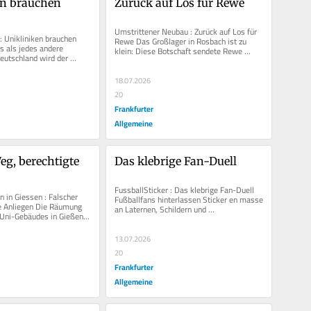
n brauchen 
Zurück auf Los für Rewe
Umstrittener Neubau : Zurück auf Los für 
: Unikliniken brauchen 
Rewe Das Großlager in Rosbach ist zu 
 als jedes andere 
klein: Diese Botschaft sendete Rewe 
eutschland wird der 
schon vor einem Jahrzehnt aus. Am...
r in Gießen und 
18.07.2026
20
Frankfurter
Allgemeine
eg, berechtigte 
Das klebrige Fan-Duell
FussballSticker : Das klebrige Fan-Duell 
in Giessen : Falscher 
Fußballfans hinterlassen Sticker en masse 
e Anliegen Die Räumung 
an Laternen, Schildern und 
 Uni-Gebäudes in Gießen 
Verteilerkästen. Manche überkleben...
ist die Folge...
13.07.2026
20
Frankfurter
Allgemeine