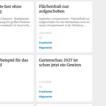
e fast ohne 
Flächenfraß nur 
g
aufgeschoben
 Giessen : Wahlplakate 
Geplantes Umspannwerk : Flächenfraß nur 
ezug Die großen Parteien 
aufgeschoben Für den Netzausbau wird ein 
munalwahl im hessischen 
neues Umspannwerk in der Wetterau 
ormatigen...
gebraucht. Die Verschiebung des...
24.02.2026
40
Frankfurter
Allgemeine
eispiel für das 
Gartenschau 2027 ist 
d
schon jetzt ein Gewinn
21.01.2026
40
Frankfurter
Allgemeine