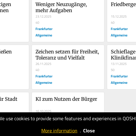
igen 
Weniger Neuzugänge, 
Friedberge
onen
mehr Aufgaben
23.12.2025
15.12.2025
40
40
Frankfurter
Frankfurter
Allgemeine
Allgemeine
ießen 
Zeichen setzen für Freiheit, 
Schieflage 
Toleranz und Vielfalt
Klinikfin
26.11.2025
13.11.2025
40
50
Frankfurter
Frankfurter
Allgemeine
Allgemeine
r Stadt 
KI zum Nutzen der Bürger
16.10.2025
We use cookies to provide some features and experiences in QOSH
60
Frankfurter
More information
.
Close
Allgemeine