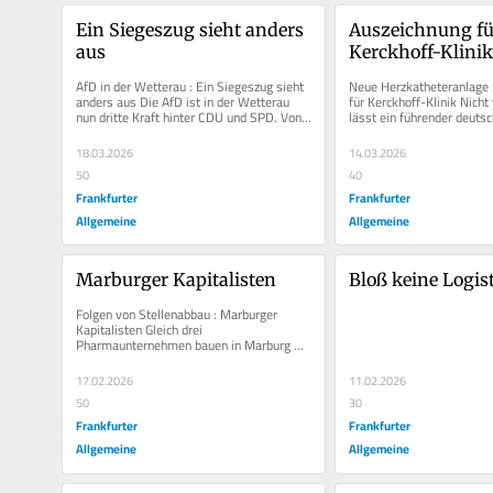
Ein Siegeszug sieht anders 
Auszeichnung für
aus
Kerckhoff-Klini
AfD in der Wetterau : Ein Siegeszug sieht 
Neue Herzkatheteranlage :
anders aus Die AfD ist in der Wetterau 
für Kerckhoff-Klinik Nicht
nun dritte Kraft hinter CDU und SPD. Von 
lässt ein führender deutsc
einem unaufhaltsamen...
Medizintechnikhersteller e
18.03.2026
14.03.2026
50
40
Frankfurter
Frankfurter
Allgemeine
Allgemeine
Marburger Kapitalisten
Bloß keine Logis
Folgen von Stellenabbau : Marburger 
Kapitalisten Gleich drei 
Pharmaunternehmen bauen in Marburg 
mehrere Hundert Arbeitsplätze ab. Für die 
Finanzen...
17.02.2026
11.02.2026
50
30
Frankfurter
Frankfurter
Allgemeine
Allgemeine