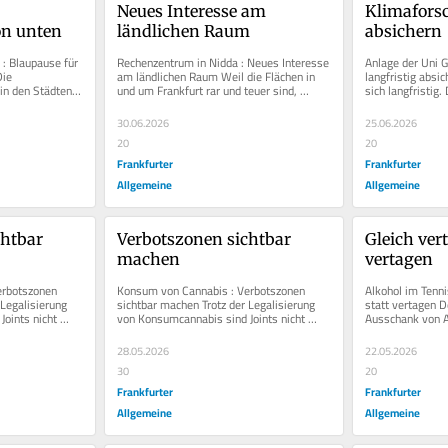
Neues Interesse am 
Klimaforsc
on unten
ländlichen Raum
absichern
: Blaupause für 
Rechenzentrum in Nidda : Neues Interesse 
Anlage der Uni G
ie 
am ländlichen Raum Weil die Flächen in 
langfristig absi
n den Städten 
und um Frankfurt rar und teuer sind, 
sich langfristig
t werden. Mit...
blicken Betreiber von...
Klimaforscher la
30.06.2026
25.06.2026
20
20
Frankfurter
Frankfurter
Allgemeine
Allgemeine
htbar 
Verbotszonen sichtbar 
Gleich vert
machen
vertagen
rbotszonen 
Konsum von Cannabis : Verbotszonen 
Alkohol im Tenni
Legalisierung 
sichtbar machen Trotz der Legalisierung 
statt vertagen D
oints nicht 
von Konsumcannabis sind Joints nicht 
Ausschank von Al
t...
überall in der Öffentlichkeit...
Tennisheim in Gi
28.05.2026
22.05.2026
30
20
Frankfurter
Frankfurter
Allgemeine
Allgemeine