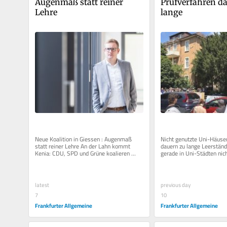
Augenmaß statt reiner 
Prüfverfahren da
Lehre
lange
Neue Koalition in Giessen : Augenmaß 
Nicht genutzte Uni-Häuser 
statt reiner Lehre An der Lahn kommt 
dauern zu lange Leerstän
Kenia: CDU, SPD und Grüne koalieren 
gerade in Uni-Städten nich
künftig im Gießener Rathaus. Sie...
gilt vor allem für eine Stad
latest
previous day
7
10
Frankfurter Allgemeine
Frankfurter Allgemeine