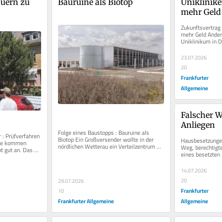
uern zu 
Bauruine als Biotop
Uniklinike
mehr Geld
Zukunftsvertrag 
mehr Geld Anders
Uniklinikum in D
Maximalversorge
Marburg...
23.07.2026
20
Frankfurter
Allgemeine
Falscher W
Anliegen
Folge eines Baustopps : Bauruine als 
: Prüfverfahren 
Biotop Ein Großversender wollte in der 
Hausbesetzungen 
de kommen 
nördlichen Wetterau ein Verteilzentrum 
Weg, berechtigt
t gut an. Das 
einrichten. Ein jahrelanger...
eines besetzten
t...
durch die Polizei 
14.07.2026
20
29.07.2026
Frankfurter
10
Frankfurter Allgemeine
Allgemeine