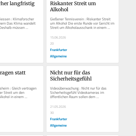
her langfristig 
Riskanter Streit um 
Alkohol
iessen : Klimaforscher 
Gießener Tennisverein : Riskanter Streit 
chern Das Klima wandelt 
um Alkohol Die erste Runde vor Gericht im 
. Deshalb müssen 
Streit um Alkoholausschank in einem 
ngfristig denken und...
Gießener Tennisheim haben die...
15.06.2026
20
Frankfurter
Allgemeine
ragen statt 
Nicht nur für das 
Sicherheitsgefühl
sheim : Gleich vertragen 
Videoüberwachung : Nicht nur für das 
er Streit um den 
Sicherheitsgefühl Videokameras im 
kohol in einem 
öffentlichen Raum sollen dem 
eßen schwelt weiter. Er...
Sicherheitsgefühl der rechtstreuen 
Menschen...
21.05.2026
30
Frankfurter
Allgemeine