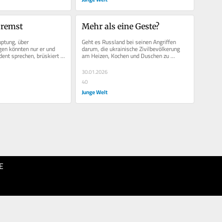
bremst
Mehr als eine Geste?
ptung, über 
Geht es Russland bei seinen Angriffen 
en könnten nur er und 
darum, die ukrainische Zivilbevölkerung 
ent sprechen, brüskiert 
am Heizen, Kochen und Duschen zu 
Staatschef die USA und...
hindern? Ja und nein. Denn Kraftwerke...
30.01.2026
40
Junge Welt
E