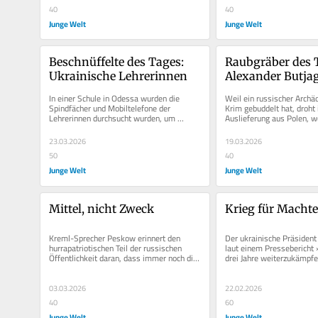
40
40
Junge Welt
Junge Welt
Beschnüffelte des Tages: 
Raubgräber des T
Ukrainische Lehrerinnen
Alexander Butja
In einer Schule in Odessa wurden die 
Weil ein russischer Archäo
Spindfächer und Mobiltelefone der 
Krim gebuddelt hat, droht 
Lehrerinnen durchsucht wurden, um 
Auslieferung aus Polen, w
herauszufinden, in welcher Sprache diese 
einer Zwischenlandung...
mit...
23.03.2026
19.03.2026
50
40
Junge Welt
Junge Welt
Mittel, nicht Zweck
Krieg für Machte
Kreml-Sprecher Peskow erinnert den 
Der ukrainische Präsident S
hurrapatriotischen Teil der russischen 
laut einem Pressebericht »
Öffentlichkeit daran, dass immer noch die 
drei Jahre weiterzukämp
Politik den Krieg bestimme und...
03.03.2026
22.02.2026
40
60
Junge Welt
Junge Welt