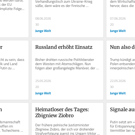
d werben dafür, 
Verhandlungstisch zum Ukraine-Krieg 
dem Wirtschaftsf
 der EU 
säße, dann wäre es der finnische 
hervor, dass die
mplizite Folge 
Präsident, dessen Land verinnerlicht...
Staaten wirtschaf
tragte...
08.06.2026
07.06.2026
30
20
Junge Welt
Junge Welt
r
Russland erhöht Einsatz
Nun also 
ht zu sein, dass 
Bisher drohten russische Politikberater 
Trump kündigt an
lk und Land 
dem Westen mit Atomschlägen. Nun 
Polen entsenden 
utin zu 
folgen aber großangelegte Manöver, der 
innerpolnischen
g in...
Test einer Interkontinentalrakete...
dem Premier Tus
25.05.2026
22.05.2026
20
30
Junge Welt
Junge Welt
n
Heimatloser des Tages: 
Signale a
Zbigniew Ziobro
dsmannschaft 
Putin setzt am »
Der frühere polnische Justizminister 
reffen im 
für Entspannung 
Zbigniew Ziobro, der sich vor drohender 
 Tschechiens 
Vermittler bei r
Strafverfolgung zuerst ins Ungarn Viktor 
as in...
Verhandlungen d