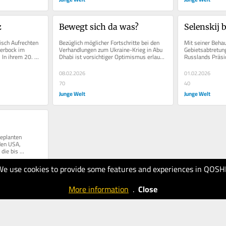
z
Bewegt sich da was?
Selenskij 
isch Aufrechten 
Bezüglich möglicher Fortschritte bei den 
Mit seiner Behau
erbock im 
Verhandlungen zum Ukraine-Krieg in Abu 
Gebietsabtretung
In ihrem 20. 
Dhabi ist vorsichtiger Optimismus erlaubt. 
Russlands Präsid
sland...
Die Rhetorik Kiews und...
der ukrainische 
08.02.2026
01.02.2026
70
40
Junge Welt
Junge Welt
eplanten 
en USA, 
die bis 
oll angeblich 
We use cookies to provide some features and experiences in QOSH
More information
.
Close