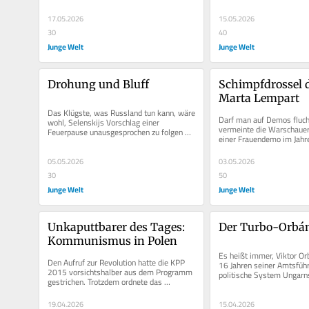
17.05.2026
15.05.2026
30
40
Junge Welt
Junge Welt
Drohung und Bluff
Schimpfdrossel d
Marta Lempart
Das Klügste, was Russland tun kann, wäre 
Darf man auf Demos fluche
wohl, Selenskijs Vorschlag einer 
vermeinte die Warschauer 
Feuerpause unausgesprochen zu folgen 
einer Frauendemo im Jahre
und einmal ein paar Tage lang keine...
befand nun das Amtsgeri
Mitte,...
05.05.2026
03.05.2026
30
50
Junge Welt
Junge Welt
Unkaputtbarer des Tages: 
Der Turbo-Orbá
Kommunismus in Polen
Es heißt immer, Viktor Orb
Den Aufruf zur Revolution hatte die KPP 
16 Jahren seiner Amtsführ
2015 vorsichtshalber aus dem Programm 
politische System Ungarns
gestrichen. Trotzdem ordnete das 
Unkenntlichkeit verändert
Verfassungsgericht die Streichung an.
19.04.2026
15.04.2026