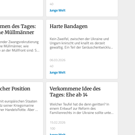
40
Junge Welt
men des Tages: 
Harte Bandagen
he Müllmänner
Kein Zweifel, zwischen der Ukraine und 
ender Zwangsrekrutierung 
Ungarn knirscht und knallt es derzeit 
he Müllmänner, wie 
gewaltig. Ein Teil der Geräuschentwicklung 
 an der Müllfront sind: Sie 
dürfte dem ungarischen...
h nicht...
06.03.2026
40
Junge Welt
cher Position
Verkommene Idee des 
it europäischen Staaten 
Welcher Teufel hat die denn geritten? In 
z seiner Kriegsmarine 
einem Entwurf zur Reform des 
er Handelsflotte. Aber es 
Familienrechts in der Ukraine sollte unter 
eine Landmacht.
anderem das Alter der Ehemündigkeit...
15.02.2026
100
Junge Welt