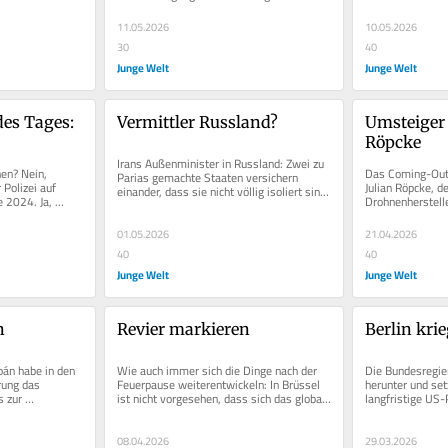
Orbáns abgesetzt hatte, hat...
11.05.2026
10.05.2026
30
40
Junge Welt
Junge Welt
es Tages: 
Vermittler Russland?
Umsteiger 
Röpcke
Irans Außenminister in Russland: Zwei zu 
n? Nein, 
Das Coming-Out d
Parias gemachte Staaten versichern 
Polizei auf 
Julian Röpcke, d
einander, dass sie nicht völlig isoliert sind, 
 2024. Ja, 
Drohnenhersteller
weil ja zumindest sie...
cht Warschau-
möglicherweise T
umfassenderen..
01.05.2026
21.04.2026
40
40
Junge Welt
Junge Welt
n
Revier markieren
Berlin krie
án habe in den 
Wie auch immer sich die Dinge nach der 
Die Bundesregier
ung das 
Feuerpause weiterentwickeln: In Brüssel 
herunter und setz
 zur 
ist nicht vorgesehen, dass sich das globale 
langfristige US-P
. Péter Magyar...
Kräftegleichgewicht auf...
unberechenbaren
08.04.2026
29.03.2026