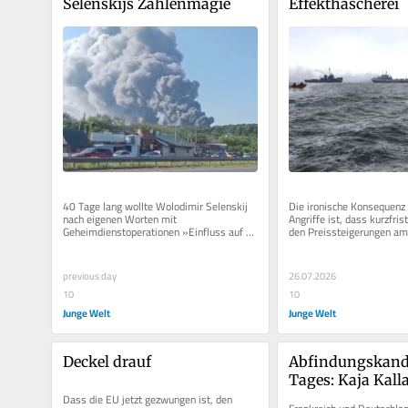
Selenskijs Zahlenmagie
Effekthascherei
40 Tage lang wollte Wolodimir Selenskij 
Die ironische Konsequenz 
nach eigenen Worten mit 
Angriffe ist, dass kurzfris
Geheimdienstoperationen »Einfluss auf 
den Preissteigerungen am
Russland nehmen«, damit das Land den...
profitieren wird. Vermutlic
previous day
26.07.2026
10
10
Junge Welt
Junge Welt
Deckel drauf
Abfindungskandi
Tages: Kaja Kall
Dass die EU jetzt gezwungen ist, den 