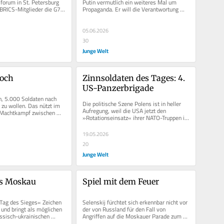
orum in St. Petersburg 
Putin vermutlich ein weiteres Mal um 
 BRICS-Mitglieder die G7-
Propaganda. Er will die Verantwortung 
tlich...
dafür, dass der Krieg wohl...
05.06.2026
30
Junge Welt
doch
Zinnsoldaten des Tages: 4. 
US-Panzerbrigade
, 5.000 Soldaten nach 
Die politische Szene Polens ist in heller 
zu wollen. Das nützt im 
Aufregung, weil die USA jetzt den 
 Machtkampf zwischen 
»Rotationseinsatz« ihrer NATO-Truppen in 
k und dem...
Polen aufgeschoben oder gleich...
19.05.2026
20
Junge Welt
us Moskau
Spiel mit dem Feuer
Tag des Sieges« Zeichen 
Selenskij fürchtet sich erkennbar nicht vor 
und bringt als möglichen 
der von Russland für den Fall von 
ussisch-ukrainischen 
Angriffen auf die Moskauer Parade zum 
en ehemaligen...
Siegestag angedrohten...