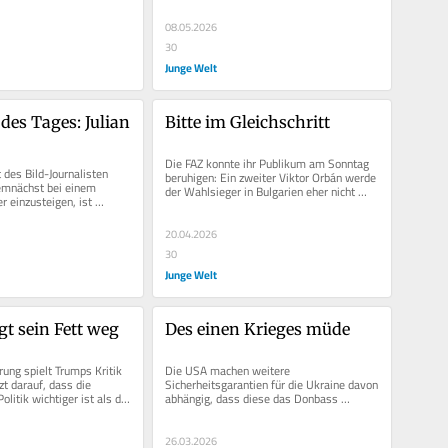
08.05.2026
30
Junge Welt
des Tages: Julian 
Bitte im Gleichschritt
Die FAZ konnte ihr Publikum am Sonntag 
es Bild-Journalisten 
beruhigen: Ein zweiter Viktor Orbán werde 
emnächst bei einem 
der Wahlsieger in Bulgarien eher nicht 
 einzusteigen, ist 
werden. Dazu fehle ihm die...
eil eines 
.
20.04.2026
30
Junge Welt
gt sein Fett weg
Des einen Krieges müde
ung spielt Trumps Kritik 
Die USA machen weitere 
t darauf, dass die 
Sicherheitsgarantien für die Ukraine davon 
olitik wichtiger ist als die 
abhängig, dass diese das Donbass 
 Aussagen...
vollständig räume. Dahinter steht aus US-
Sicht:...
26.03.2026