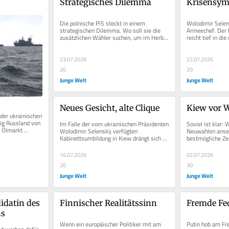
Strategisches Dilemma
Krisensy
Die polnische PiS steckt in einem 
Wolodimir Selens
strategischen Dilemma. Wo soll sie die 
Armeechef. Der K
zusätzlichen Wähler suchen, um im Herbst 
reicht tief in die
2027 wieder eine Mehrheit zu...
Derweil kann von
23.07.2026
22.07.2026
20
20
Junge Welt
Junge Welt
Neues Gesicht, alte Clique
Kiew vor 
der ukrainischen 
tig Russland von 
Im Falle der vom ukrainischen Präsidenten 
Soviel ist klar: 
 Ölmarkt 
Wolodimir Selenskij verfügten 
Neuwahlen ansetzt
h...
Kabinettsumbildung in Kiew drängt sich 
bestmögliche Zei
die Wendung vom »letzten Aufgebot«...
ukrainischen Ges
16.07.2026
02.07.2026
20
30
Junge Welt
Junge Welt
datin des 
Finnischer Realitätssinn
Fremde Fe
as
Wenn ein europäischer Politiker mit am 
Putin hob am Fre