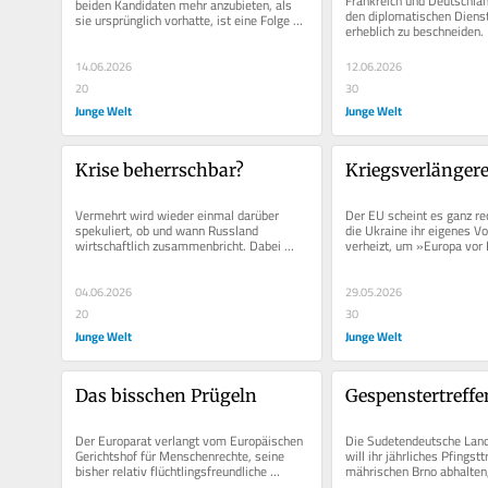
Frankreich und Deutschlan
beiden Kandidaten mehr anzubieten, als 
den diplomatischen Dienst
sie ursprünglich vorhatte, ist eine Folge 
erheblich zu beschneiden. I
des Ukraine-Krieges. Mit einem...
wäre, dass die Außenbeauf
14.06.2026
12.06.2026
20
30
Junge Welt
Junge Welt
Krise beherrschbar?
Kriegsverlängere
Vermehrt wird wieder einmal darüber 
Der EU scheint es ganz rec
spekuliert, ob und wann Russland 
die Ukraine ihr eigenes Vo
wirtschaftlich zusammenbricht. Dabei 
verheizt, um »Europa vor P
spricht wenig dafür. Es scheint mehr um...
schützen«. Für die Regierun
04.06.2026
29.05.2026
20
30
Junge Welt
Junge Welt
Das bisschen Prügeln
Gespenstertreffe
Der Europarat verlangt vom Europäischen 
Die Sudetendeutsche Lan
Gerichtshof für Menschenrechte, seine 
will ihr jährliches Pfingstt
bisher relativ flüchtlingsfreundliche 
mährischen Brno abhalten,
Rechtsprechung zu...
zweitgrößter Stadt. Dass d