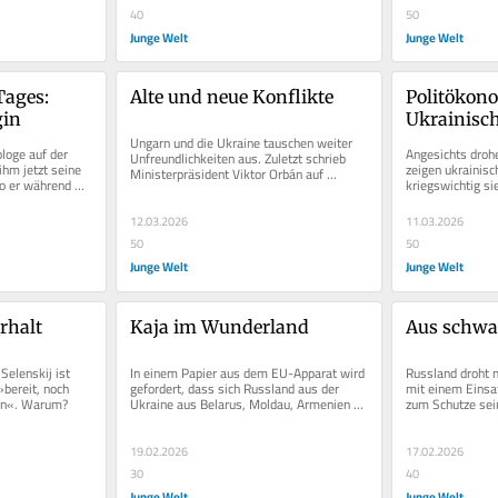
40
50
Junge Welt
Junge Welt
ages: 
Alte und neue Konflikte
Politökono
gin
Ukrainisc
Ungarn und die Ukraine tauschen weiter 
loge auf der 
Angesichts droh
Unfreundlichkeiten aus. Zuletzt schrieb 
ihm jetzt seine 
zeigen ukrainisc
Ministerpräsident Viktor Orbán auf 
o er während 
kriegswichtig sie
Facebook, seine Familie bekomme...
erscheinen einfac
12.03.2026
11.03.2026
50
50
Junge Welt
Junge Welt
rhalt
Kaja im Wunderland
Aus schwa
elenskij ist 
In einem Papier aus dem EU-Apparat wird 
Russland droht m
bereit, noch 
gefordert, dass sich Russland aus der 
mit einem Einsat
fen«. Warum?
Ukraine aus Belarus, Moldau, Armenien 
zum Schutze sein
und Georgien zurückziehen solle...
ist nun einmal 
19.02.2026
17.02.2026
30
40
Junge Welt
Junge Welt