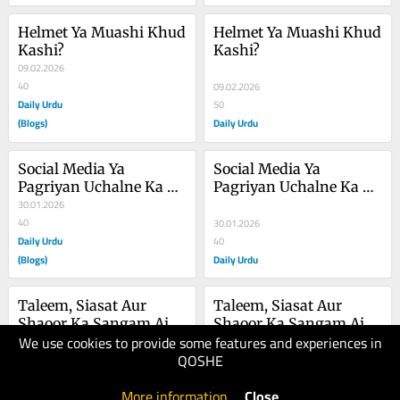
Helmet Ya Muashi Khud 
Helmet Ya Muashi Khud 
Kashi?
Kashi?
09.02.2026
40
09.02.2026
Daily Urdu
50
(Blogs)
Daily Urdu
Social Media Ya 
Social Media Ya 
Pagriyan Uchalne Ka 
Pagriyan Uchalne Ka 
License
30.01.2026
License
40
30.01.2026
Daily Urdu
40
(Blogs)
Daily Urdu
Taleem, Siasat Aur 
Taleem, Siasat Aur 
Shaoor Ka Sangam Aik 
Shaoor Ka Sangam Aik 
We use cookies to provide some features and experiences in
Fikri Mutala
24.01.2026
Fikri Mutala
QOSHE
50
24.01.2026
Daily Urdu
40
More information
.
Close
(Blogs)
Daily Urdu