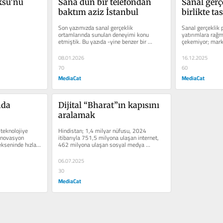
su’nu 
Sana dün bir telefondan 
Sanal gerçe
baktım aziz İstanbul
birlikte t
Son yazımızda sanal gerçeklik 
Sanal gerçeklik p
ortamlarında sunulan deneyimi konu 
yatırımlara rağme
etmiştik. Bu yazıda -yine benzer bir 
çekemiyor; marka
çerçeveyle fiziksel çevreye, hatta...
kullanacaklarında
08.01.2026
16.12.2025
70
60
MediaCat
MediaCat
da 
Dijital “Bharat”ın kapısını 
aralamak
 teknolojiye 
Hindistan; 1,4 milyar nüfusu, 2024 
inovasyon 
itibarıyla 751,5 milyona ulaşan internet, 
kseninde hızla 
462 milyona ulaşan sosyal medya 
kullanıcısı ve ülkede 22’si...
06.07.2025
30
MediaCat