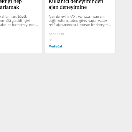
kliği hep 
Kullanıcı deneyiminden 
asarlamak
ajan deneyimine
latformları, büyük 
Ajan deneyimi (AX), yalnızca insanların 
n hâlâ gerekli ilgiyi 
değil, kullanıcı adına görev yapan yapay 
lar ise bu mecrayı nasıl 
zekâ ajanlarının da kusursuz bir deneyime 
n...
ihtiyaç duyduğu...
08.10.2025
60
MediaCat