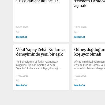
‘Hissikablelvuku’ ve UX
Telekom Paradok
aşmak
06.03.2026
11.02.2026
50
60
MediaCat
MediaCat
Vekil Yapay Zekâ: Kullanıcı 
Güneş doğduğun
deneyiminde yeni bir eşik
koşuyor olmak
Yeni ekosistem üç farklı katmandan 
Afrika’nın dijital yolculuğu
oluşuyor: Ajanlar, Asistan ve Sim. 
erişim, kültürel kimlik ve 
“Ajanlar” kullanıcının ihtiyaç duyduğu 
arasındaki hassas denge e
görevleri yerine getiren...
ilerliyor. Afrika’da...
17.09.2025
12.08.2025
50
70
MediaCat
MediaCat