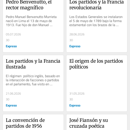
Pedro Benvenutto, el 
Los partidos y la Francia 
rector magnífico
revolucionaria
Pedro Manuel Benvenutto Murrieta 
Los Estados Generales se instalaron 
nació en Lima el 13 de mayo de 
el 5 de mayo de 1789 bajo la forma 
1913. Fue hijo de don Manuel 
estamental con los brazos de la 
Benvenutto Cavani, (1874-1943) y 
nobleza, el clero y el pueblo. Pero 
doña Ercilia Murrieta...
muy pronto...
05.07.2026
28.06.2026
30
30
Expreso
Expreso
Los partidos y la Francia 
El origen de los partidos 
ilustrada
políticos
El régimen  político inglés, basado en 
la interacción de facciones o partidos 
en el parlamento, fue visto en 
Europa, a lo largo del siglo XVIII,...
21.06.2026
31.05.2026
30
30
Expreso
Expreso
La convención de 
José Fiansón y su 
partidos de 1956
cruzada poética