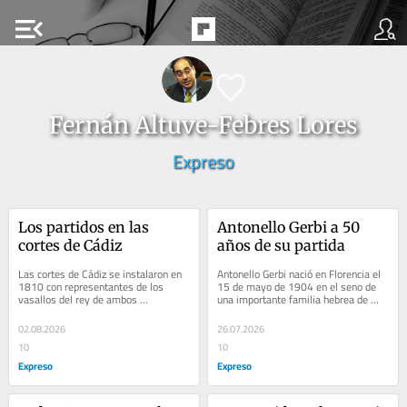
menu_open
Fernán Altuve-Febres Lores
Expreso
Los partidos en las 
Antonello Gerbi a 50 
cortes de Cádiz
años de su partida
Las cortes de Cádiz se instalaron en 
Antonello Gerbi nació en Florencia el 
1810 con representantes de los 
15 de mayo de 1904 en el seno de 
vasallos del rey de ambos 
una importante familia hebrea de 
hemisferios. El conde de Toreno 
banqueros toscanos. El joven 
(1786-1843) en su...
Antonello...
02.08.2026
26.07.2026
10
10
Expreso
Expreso