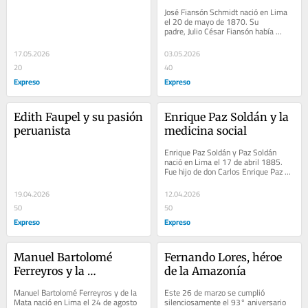
José Fiansón Schmidt nació en Lima 
el 20 de mayo de 1870. Su 
padre, Julio César Fiansón había 
nacido en Niza y su madre María Julia 
Schmidt en...
17.05.2026
03.05.2026
20
40
Expreso
Expreso
Edith Faupel y su pasión 
Enrique Paz Soldán y la 
peruanista
medicina social
Enrique Paz Soldán y Paz Soldán 
nació en Lima el 17 de abril 1885. 
Fue hijo de don Carlos Enrique Paz 
Soldán Benavides amigo y secretario 
del...
19.04.2026
12.04.2026
50
50
Expreso
Expreso
Manuel Bartolomé 
Fernando Lores, héroe 
Ferreyros y la 
de la Amazonía
restauración de 1839
Manuel Bartolomé Ferreyros y de la 
Este 26 de marzo se cumplió 
Mata nació en Lima el 24 de agosto 
silenciosamente el 93° aniversario 