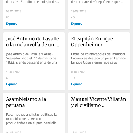
de 1793. Estudio en el colegio de 
del combate de Güeppí, en el que 
San Ildefonso de los padres 
paso a la inmortalidad el sargento 
agustinos. Muy...
Fernando Lores...
05.04.2026
29.03.2026
60
40
Expreso
Expreso
José Antonio de Lavalle 
El capitán Enrique 
o la melancolía de un 
Oppenheimer
conservador
José Antonio de Lavalle y Arias-
Entre los colaboradores del mariscal 
Saavedra nació el 22 de marzo de 
Cáceres se destacó un joven llamado 
1833, siendo descendiente de una 
Enrique Oppenheimer que cayó 
importante familia de la aristocracia 
herido en Huamachuco y que luego 
limeña....
fue...
15.03.2026
08.03.2026
60
70
Expreso
Expreso
Asambleísmo a la 
Manuel Vicente Villarán 
peruana
y el civilismo 
conservador
Para muchos analistas políticos la 
mutación que ha venido 
produciéndose en el presidencialismo 
atenuado del Perú nos habría llevado 
ya al...
01.03.2026
13.01.2026