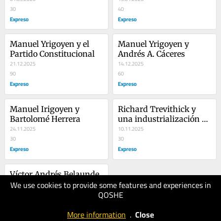
30
40
Expreso
Expreso
Manuel Yrigoyen y el 
Manuel Yrigoyen y 
Partido Constitucional
Andrés A. Cáceres
21.12.2025
14.12.2025
90
60
Expreso
Expreso
Manuel Irigoyen y 
Richard Trevithick y 
Bartolomé Herrera
una industrialización 
24.11.2025
fallida
10.11.2025
30
30
Expreso
Expreso
Víctor Andrés Belaunde, 
We use cookies to provide some features and experiences in
reformista y cristiano
QOSHE
03.11.2025
30
More information
.
Close
Expreso