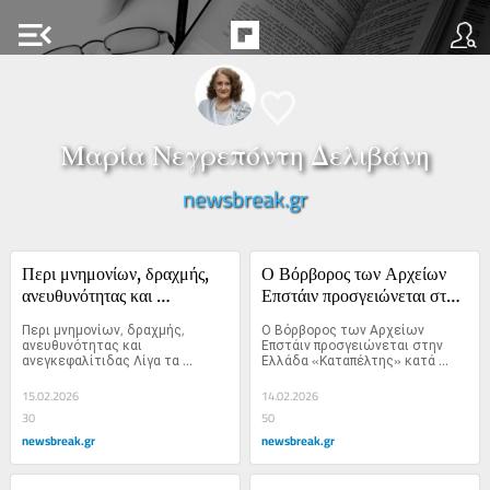
menu_open
Μαρία Νεγρεπόντη Δελιβάνη
newsbreak.gr
Περι μνημονίων, δραχμής, 
Ο Βόρβορος των Αρχείων 
ανευθυνότητας και 
Επστάιν προσγειώνεται στην 
ανεγκεφαλίτιδας
Ελλάδα
Περι μνημονίων, δραχμής, 
Ο Βόρβορος των Αρχείων 
ανευθυνότητας και 
Επστάιν προσγειώνεται στην 
ανεγκεφαλίτιδας Λίγα τα 
Ελλάδα «Καταπέλτης» κατά 
αποδεικτικά...
Άδωνι...
15.02.2026
14.02.2026
30
50
newsbreak.gr
newsbreak.gr