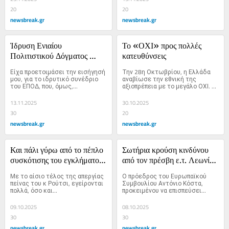
20
20
newsbreak.gr
newsbreak.gr
Ίδρυση Ενιαίου 
Το «ΟΧΙ» προς πολλές 
Πολιτιστικού Δόγματος 
κατευθύνσεις
Κύπρου – Ελλάδος 
Είχα προετοιμάσει την εισήγησή 
Την 28η Οκτωβρίου, η Ελλάδα 
(ΕΠΟΔ)
μου, για το ιδρυτικό συνέδριο 
αναβίωσε την εθνική της 
του ΕΠΟΔ, που, όμως,...
αξιοπρέπεια με το μεγάλο ΟΧΙ. 
Η...
13.11.2025
30.10.2025
30
20
newsbreak.gr
newsbreak.gr
Και πάλι γύρω από το πέπλο 
Σωτήρια κρούση κινδύνου 
συσκότισης του εγκλήματος 
από τον πρέσβη ε.τ. Λεωνίδα 
στα Τέμπη
Χρυσανθόπουλο
Με το αίσιο τέλος της απεργίας 
Ο πρόεδρος του Ευρωπαϊκού 
πείνας του κ Ρούτσι, εγείρονται 
Συμβουλίου Αντόνιο Κόστα, 
πολλά, όσο και...
προκειμένου να επισπεύσει...
09.10.2025
08.10.2025
30
30
newsbreak.gr
newsbreak.gr