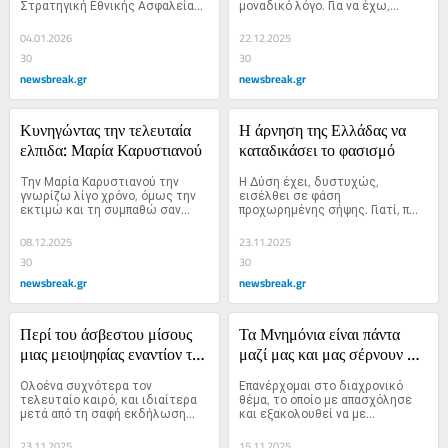
Στρατηγική Εθνικής Ασφαλείας 
μοναδικό λόγο. Για να έχω,...
του...
04.01.2026
22.12.2025
30
30
newsbreak.gr
newsbreak.gr
Κυνηγώντας την τελευταία 
Η άρνηση της Ελλάδας να 
ελπιδα: Μαρία Καρυστιανού
καταδικάσει το φασισμό
Την Μαρία Καρυστιανού την 
Η Δύση έχει, δυστυχώς, 
γνωρίζω λίγο χρόνο, όμως την 
εισέλθει σε φάση 
εκτιμώ και τη συμπαθώ σαν...
προχωρημένης σήψης. Γιατί, πως 
αλλιώς να...
08.12.2025
23.11.2025
30
30
newsbreak.gr
newsbreak.gr
Περί του άσβεστου μίσους 
Τα Μνημόνια είναι πάντα 
μιας μειοψηφίας εναντίον της 
μαζί μας και μας σέρνουν 
Ρωσίας
στην καταστροφή
Ολοένα συχνότερα τον 
Επανέρχομαι στο διαχρονικό 
τελευταίο καιρό, και ιδιαίτερα 
θέμα, το οποίο με απασχόλησε 
μετά από τη σαφή εκδήλωση...
και εξακολουθεί να με...
23.11.2025
15.11.2025