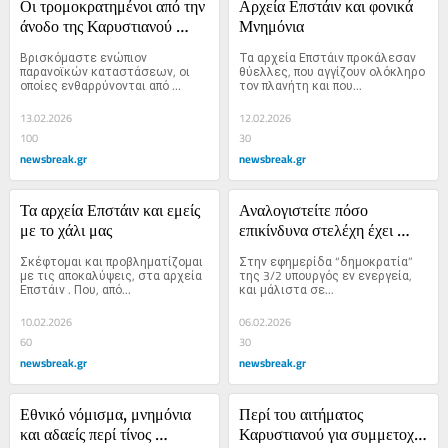
Οι τρομοκρατημένοι από την 
Αρχεία Επστάιν και φονικά 
άνοδο της Καρυστιανού 
Μνημόνια
κατέρχονται αδίστακτα στο 
Βρισκόμαστε ενώπιον 
Τα αρχεία Επστάιν προκάλεσαν 
«πεζοδρόμιο»
παρανοϊκών καταστάσεων, οι 
θύελλες, που αγγίζουν ολόκληρο 
οποίες ενθαρρύνονται από 
τον πλανήτη και που...
τους...
13.02.2026
12.02.2026
100
30
newsbreak.gr
newsbreak.gr
Τα αρχεία Επστάιν και εμείς 
Αναλογιστείτε πόσο 
με το χάλι μας
επικίνδυνα στελέχη έχει 
στους κόλπους της η 
Σκέφτομαι και προβληματίζομαι 
Στην εφημερίδα “δημοκρατία” 
παρούσα κυβέρνηση
με τις αποκαλύψεις, στα αρχεία 
της 3/2 υπουργός εν ενεργεία, 
Επστάιν . Που, από...
και μάλιστα σε...
10.02.2026
06.02.2026
60
30
newsbreak.gr
newsbreak.gr
Εθνικό νόμισμα, μνημόνια 
Περί του αιτήματος 
και αδαείς περί τίνος 
Καρυστιανού για συμμετοχή 