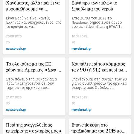
Χανόμαστε, αλλά πρέπει να 
Ξανά προ των πυλών το 
προσπαθήσουμε να 
ξεπούλημα του νερού
σωθούμε
Είναι βαρύ να είναι κανείς 
Στις 26/03 του 2023 το 
Έλληνας και υποχρεωμένος, από 
Newsbreak δημοσίευσε άρθρο 
τα πράγματα, να...
μου με τίτλο: «Γιατί η ΕΥΔΑΠ 
χρειάζεται...
25.08.2025
10.08.2025
20
20
newsbreak.gr
newsbreak.gr
Το ολοκαύτωμα της ΕΕ 
Και πάλι περί του κόμματος 
χάριν της Αμερικής «ξανά 
των 90 (ή 91;) και περί των 
μεγάλης»
δύο τ. Πρωθυπουργών
Στον πόλεμο της Ουκρανίας ο 
Επανέρχομαι στη σύναξη των 90 
Τραμπ κατηγορείται ότι δεν 
για να συμπληρώσω τις αρχικές 
τήρησε τις αρχικές του...
σκέψεις μου. Ουδόλως...
24.07.2025
18.07.2025
30
30
newsbreak.gr
newsbreak.gr
Περί της αναγγελθείσας 
Επανεπίσκεψη στο 
επιχείρισης «σωτηρίας μας»
πραξικόπημα του 2015 που 