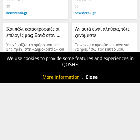
21.05.2025
17.05.2025
20
20
newsbreak.gr
newsbreak.gr
Και πάλι καταστροφικές οι 
Αν αυτά είναι αλήθεια, τότε 
επιλογές μας; Ξανά στον 
χανόμαστε
κάλαθο αχρήστων οι 
Υπενθυμίζω το άρθρο μου της 
Το «αν» το προσθέτω μόνο για 
ευκαιρίες μας;
5ης τρέχ, στη «Δημοκρατία» και 
να ηρεμήσω τον εαυτό μου, 
στο Newsbreak της 4 τρέχ., που...
δεδομένου ότι η...
We use cookies to provide some features and experiences in
QOSHE
15.05.2025
10.05.2025
30
20
More information
.
Close
newsbreak.gr
newsbreak.gr