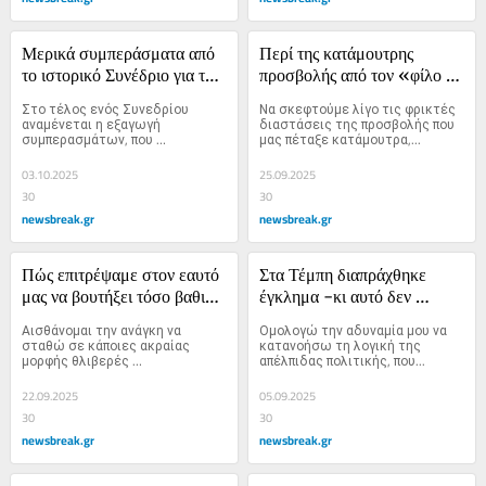
Μερικά συμπεράσματα από 
Περί της κατάμουτρης 
το ιστορικό Συνέδριο για τον 
προσβολής από τον «φίλο 
Οδυσσέα Ανδρούτσο
μας» τον Ερντογάν
Στο τέλος ενός Συνεδρίου 
Να σκεφτούμε λίγο τις φρικτές 
αναμένεται η εξαγωγή 
διαστάσεις της προσβολής που 
συμπερασμάτων, που 
μας πέταξε κατάμουτρα,...
αναφέρονται στα...
03.10.2025
25.09.2025
30
30
newsbreak.gr
newsbreak.gr
Πώς επιτρέψαμε στον εαυτό 
Στα Τέμπη διαπράχθηκε 
μας να βουτήξει τόσο βαθιά 
έγκλημα -κι αυτό δεν 
στην λάσπη; Έχοντας στόχο 
διαγράφεται όσες νέες 
Αισθάνομαι την ανάγκη να 
Ομολογώ την αδυναμία μου να 
την Μαρία Καρυστιανού
έρευνες κι αν διαταχθούν
σταθώ σε κάποιες ακραίας 
κατανοήσω τη λογική της 
μορφής θλιβερές 
απέλπιδας πολιτικής, που...
συμπεριφορές...
22.09.2025
05.09.2025
30
30
newsbreak.gr
newsbreak.gr