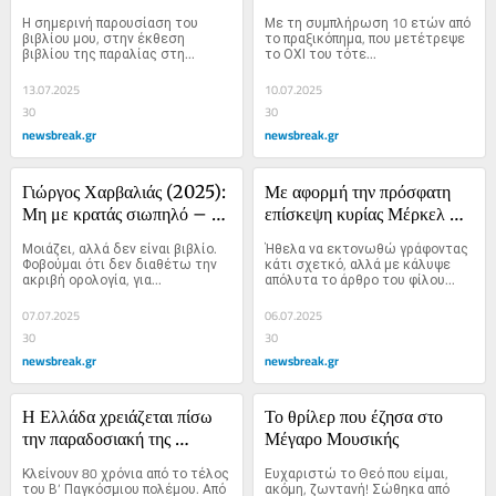
μετάλλαξε το «όχι» σε 
Η σημερινή παρουσίαση του 
Με τη συμπλήρωση 10 ετών από 
«ναι»
βιβλίου μου, στην έκθεση 
το πραξικόπημα, που μετέτρεψε 
βιβλίου της παραλίας στη...
το ΟΧΙ του τότε...
13.07.2025
10.07.2025
30
30
newsbreak.gr
newsbreak.gr
Γιώργος Χαρβαλιάς (2025): 
Με αφορμή την πρόσφατη 
Μη με κρατάς σιωπηλό – 
επίσκεψη κυρίας Μέρκελ 
Εκδόσεις Πεδίο
στην Αθήνα
Μοιάζει, αλλά δεν είναι βιβλίο. 
Ήθελα να εκτονωθώ γράφοντας 
Φοβούμαι ότι δεν διαθέτω την 
κάτι σχετκό, αλλά με κάλυψε 
ακριβή ορολογία, για...
απόλυτα το άρθρο του φίλου...
07.07.2025
06.07.2025
30
30
newsbreak.gr
newsbreak.gr
Η Ελλάδα χρειάζεται πίσω 
Το θρίλερ που έζησα στο 
την παραδοσιακή της 
Μέγαρο Μουσικής
σύμμαχο τη Ρωσία
Κλείνουν 80 χρόνια από το τέλος 
Ευχαριστώ το Θεό που είμαι, 
του Β’ Παγκόσμιου πολέμου. Από 
ακόμη, ζωντανή! Σώθηκα από 