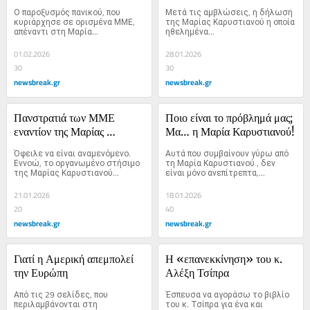
ομιλούμε
του λαού
Ο παροξυσμός πανικού, που 
Μετά τις αμβλώσεις, η δήλωση 
κυριάρχησε σε ορισμένα ΜΜΕ, 
της Μαρίας Καρυστιανού η οποία 
απέναντι στη Μαρία...
ηθελημένα...
01.02.2026
28.01.2026
30
30
newsbreak.gr
newsbreak.gr
Πανστρατιά των ΜΜΕ 
Ποιο είναι το πρόβλημά μας; 
εναντίον της Μαρίας 
Μα… η Μαρία Καρυστιανού!
Καρυστιανού 
Όφειλε να είναι αναμενόμενο. 
Αυτά που συμβαίνουν γύρω από 
Εννοώ, το οργανωμένο στήσιμο 
τη Μαρία Καρυστιανού , δεν 
της Μαρίας Καρυστιανού...
είναι μόνο ανεπίτρεπτα,...
21.01.2026
18.01.2026
20
40
newsbreak.gr
newsbreak.gr
Γιατί η Αμερική απεμπολεί 
Η «επανεκκίνηση» του κ. 
την Ευρώπη
Αλέξη Τσίπρα
Από τις 29 σελίδες, που 
Έσπευσα να αγοράσω το βιβλίο 
περιλαμβάνονται στη 
του κ. Τσίπρα για ένα και 