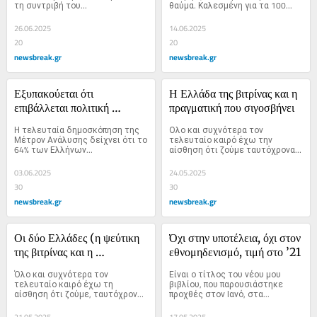
τη συντριβή του...
θαύμα. Καλεσμένη για τα 100...
26.06.2025
14.06.2025
20
20
newsbreak.gr
newsbreak.gr
Εξυπακούεται ότι 
Η Ελλάδα της βιτρίνας και η 
επιβάλλεται πολιτική 
πραγματική που σιγοσβήνει
αλλαγή, αλλά με 
Η τελευταία δημοσκόπηση της 
Ολο και συχνότερα τον 
προϋποθέσεις
Μέτρον Ανάλυσης δείχνει ότι το 
τελευταίο καιρό έχω την 
64% των Ελλήνων...
αίσθηση ότι ζούμε ταυτόχρονα 
σε δύο...
03.06.2025
24.05.2025
30
30
newsbreak.gr
newsbreak.gr
Οι δύο Ελλάδες (η ψεύτικη 
Όχι στην υποτέλεια, όχι στον 
της βιτρίνας και η 
εθνομηδενισμό, τιμή στο ’21
πραγματική που σιγοσβήνει)
Όλο και συχνότερα τον 
Είναι ο τίτλος του νέου μου 
τελευταίο καιρό έχω τη 
βιβλίου, που παρουσιάστηκε 
αίσθηση ότι ζούμε, ταυτόχρονα, 
προχθές στον Ιανό, στα...
σε δύο...