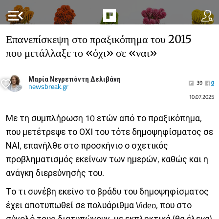
menu_open
Επανεπίσκεψη στο πραξικόπημα του 2015
που μετάλλαξε το «όχι» σε «ναι»
Μαρία Νεγρεπόντη Δελιβάνη
39
0
newsbreak.gr
10.07.2025
Με τη συμπλήρωση 10 ετών από το πραξικόπημα,
που μετέτρεψε το ΟΧΙ του τότε δημοψηφίσματος σε
ΝΑΙ, επανήλθε στο προσκήνιο ο σχετικός
προβληματισμός εκείνων των ημερών, καθώς και η
ανάγκη διερεύνησής του.
Το τι συνέβη εκείνο το βράδυ του δημοψηφίσματος
έχει αποτυπωθεί σε πολυάριθμα Video, που στο
σύνολό τους διατυπώνουν, με εκπληκτικά (θα έλεγα)