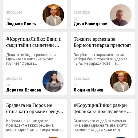
30.06.2026
29.06.2026
10
10
Людмил Илиев
Диян Божидаров
#КорупцияЛийкс: Едни и 
Тежките времена за 
същи тайни свидетели 
Борисов тепърва предстоят
изплуват и при Еврото, и 
Докато не бъдат разплетени 
Загубата на парламентарните 
при Нотариуса
мрежите за влияние около 
избори беше страхотен удар за 
групите "Осемте...
ГЕРБ. Не заради това, че...
25.06.2026
23.06.2026
10
10
Доротея Дачкова
Людмил Илиев
Брадвата на Гюров не 
#КорупцияЛийкс разкри 
стига като оръжие срещу 
фабрика за подслушване 
Радев
на магистрати
Изборът на кандидат за 
Българската съдебна система 
президент е тежко решение, 
има една мръсна тайна, която 
което партийните лидери често...
предпочита да държи под...