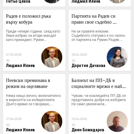
Петьо Цеков
Людмил Илиев
Радев е положил ръка 
Партията на Радев си 
върху кобура
прави свое съдебно 
статукво
Преди четири години, след като 
Не си правете илюзии. 
беше избран за втори мандат 
Съдебното статукво е по-силно 
като президент, Румен...
от партията на Румен Радев....
01.05.2026
29.04.2026
30
20
Людмил Илиев
Доротея Дачкова
Пеевски преминава в 
Балонът на ПП-ДБ в 
режим на оцеляване
социалните мрежи е най-
големият ѝ враг
Няма нищо вечно, включително 
Чувам, че коалицията ПП-ДБ се 
и верността на избирателите. 
представила добре на изборите. 
Дълго време се говореше,...
Не само увеличила...
27.04.2026
23.04.2026
30
20
Людмил Илиев
Диян Божидаров