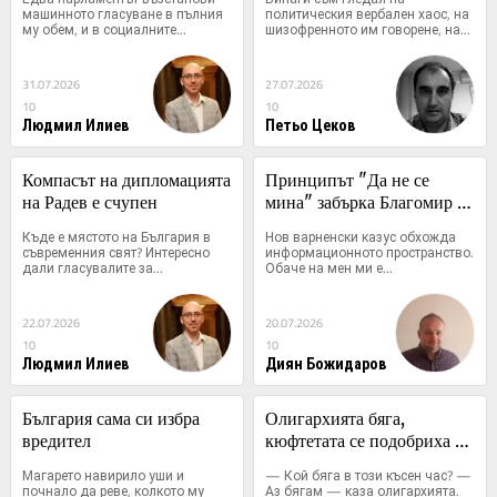
машинното гласуване в пълния 
политическия вербален хаос, на 
му обем, и в социалните...
шизофренното им говорене, на...
31.07.2026
27.07.2026
10
10
Людмил Илиев
Петьо Цеков
Компасът на дипломацията 
Принципът "Да не се 
на Радев е счупен
мина" забърка Благомир 
Коцев в нов скандал
Къде е мястото на България в 
Нов варненски казус обхожда 
съвременния свят? Интересно 
информационното пространство. 
дали гласувалите за...
Обаче на мен ми е...
22.07.2026
20.07.2026
10
10
Людмил Илиев
Диян Божидаров
България сама си избра 
Олигархията бяга, 
вредител
кюфтетата се подобриха - 
пълен прогрес при Радев
Магарето навирило уши и 
— Кой бяга в този късен час? — 
почнало да реве, колкото му 
Аз бягам — каза олигархията. 