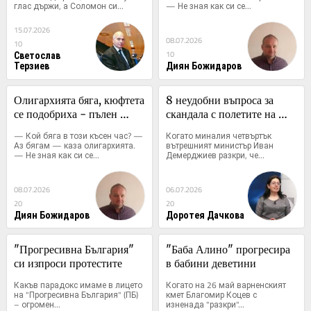
глас държи, а Соломон си...
— Не зная как си се...
15.07.2026
08.07.2026
10
Светослав
10
Терзиев
Диян Божидаров
Олигархията бяга, кюфтета 
8 неудобни въпроса за 
се подобриха - пълен 
скандала с полетите на 
прогрес при Радев
Пеевски и Атанасова
— Кой бяга в този късен час? — 
Когато миналия четвъртък 
Аз бягам — каза олигархията. 
вътрешният министър Иван 
— Не зная как си се...
Демерджиев разкри, че...
08.07.2026
06.07.2026
20
20
Диян Божидаров
Доротея Дачкова
"Прогресивна България" 
"Баба Алино" прогресира 
си изпроси протестите
в бабини деветини
Какъв парадокс имаме в лицето 
Когато на 26 май варненският 
на "Прогресивна България" (ПБ) 
кмет Благомир Коцев с 
– огромен...
изненада "разкри"...