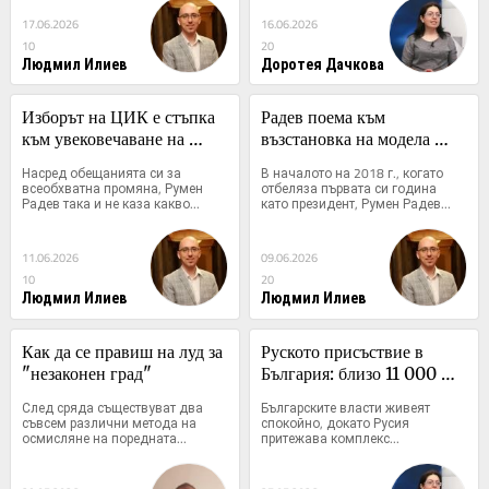
17.06.2026
16.06.2026
10
20
Людмил Илиев
Доротея Дачкова
Изборът на ЦИК е стъпка 
Радев поема към 
към увековечаване на 
възстановка на модела 
статуквото
"ГЕРБ"
Насред обещанията си за 
В началото на 2018 г., когато 
всеобхватна промяна, Румен 
отбеляза първата си година 
Радев така и не каза какво...
като президент, Румен Радев...
11.06.2026
09.06.2026
10
20
Людмил Илиев
Людмил Илиев
Как да се правиш на луд за 
Руското присъствие в 
"незаконен град"
България: близо 11 000 
имота и над 7800 фирми
След сряда съществуват два 
Българските власти живеят 
съвсем различни метода на 
спокойно, докато Русия 
осмисляне на поредната...
притежава комплекс...