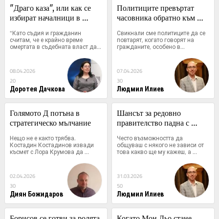
"Драго каза", или как се 
Политиците превъртат 
избират началници в 
часовника обратно към 
съдебната власт
2021 г.
"Като съдия и гражданин 
Свикнали сме политиците да се 
считам, че е крайно време 
повтарят, когато говорят на 
омертата в съдебната власт да...
гражданите, особено в...
08.04.2026
07.04.2026
20
30
Доротея Дачкова
Людмил Илиев
Голямото Д потъна в 
Шансът за редовно 
стратегическо мълчание
правителство падна с 
90%
Нещо не е както трябва. 
Често възможността да 
Костадин Костадинов извади 
общуваш с някого не зависи от 
късмет с Лора Крумова да 
това какво ще му кажеш, а 
трупа...
какво...
02.04.2026
31.03.2026
30
50
Диян Божидаров
Людмил Илиев
Борисов се готви за ролята 
Когато Мон Дьо стане 