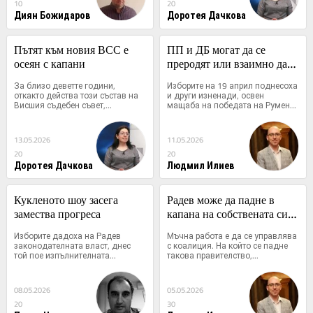
10
20
Диян Божидаров
Доротея Дачкова
Пътят към новия ВСС е 
ПП и ДБ могат да се 
осеян с капани
преродят или взаимно да 
се изядат
За близо деветте години, 
Изборите на 19 април поднесоха 
откакто действа този състав на 
и други изненади, освен 
Висшия съдебен съвет,...
мащаба на победата на Румен...
13.05.2026
11.05.2026
20
20
Доротея Дачкова
Людмил Илиев
Кукленото шоу засега 
Радев може да падне в 
замества прогреса
капана на собствената си 
сила
Изборите дадоха на Радев 
Мъчна работа е да се управлява 
законодателната власт, днес 
с коалиция. На който се падне 
той пое изпълнителната...
такова правителство,...
08.05.2026
05.05.2026
20
30