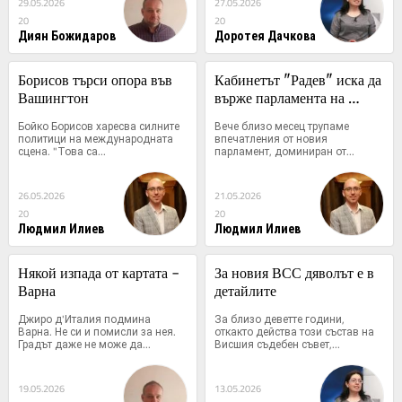
29.05.2026
27.05.2026
20
20
Диян Божидаров
Доротея Дачкова
Борисов търси опора във 
Кабинетът "Радев" иска да 
Вашингтон
върже парламента на 
каишка
Бойко Борисов харесва силните 
Вече близо месец трупаме 
политици на международната 
впечатления от новия 
сцена. "Това са...
парламент, доминиран от...
26.05.2026
21.05.2026
20
20
Людмил Илиев
Людмил Илиев
Някой изпада от картата - 
За новия ВСС дяволът е в 
Варна
детайлите
Джиро д'Италия подмина 
За близо деветте години, 
Варна. Не си и помисли за нея. 
откакто действа този състав на 
Градът даже не може да...
Висшия съдебен съвет,...
19.05.2026
13.05.2026