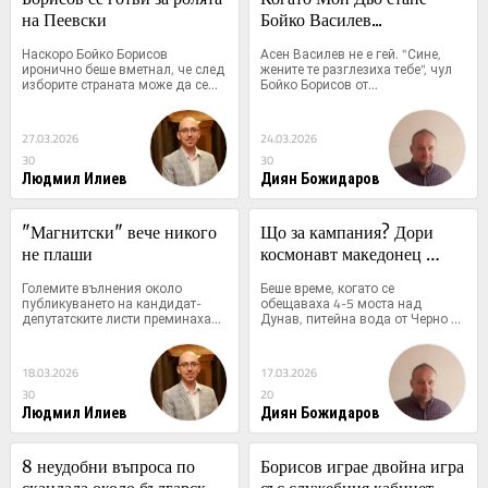
на Пеевски
Бойко Василев...
Наскоро Бойко Борисов 
Асен Василев не е гей. "Сине, 
иронично беше вметнал, че след 
жените те разглезиха тебе", чул 
изборите страната може да се...
Бойко Борисов от...
27.03.2026
24.03.2026
30
30
Людмил Илиев
Диян Божидаров
"Магнитски" вече никого 
Що за кампания? Дори 
не плаши
космонавт македонец 
никой не обещава
Големите вълнения около 
Беше време, когато се 
публикуването на кандидат-
обещаваха 4-5 моста над 
депутатските листи преминаха...
Дунав, питейна вода от Черно 
море,...
18.03.2026
17.03.2026
30
20
Людмил Илиев
Диян Божидаров
8 неудобни въпроса по 
Борисов играе двойна игра 
скандала около българския 
със служебния кабинет