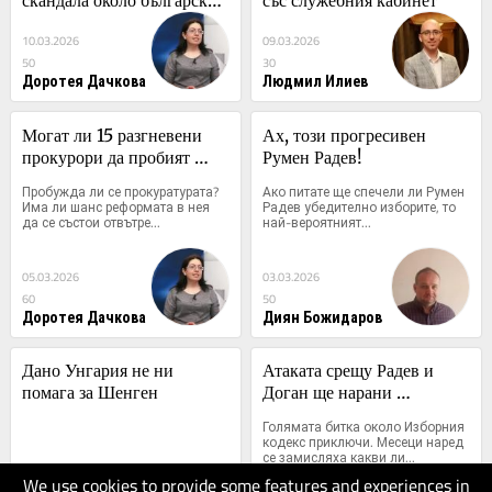
европрокурор
10.03.2026
09.03.2026
50
30
Доротея Дачкова
Людмил Илиев
Могат ли 15 разгневени 
Ах, този прогресивен 
прокурори да пробият 
Румен Радев!
страха в системата?
Пробужда ли се прокуратурата? 
Ако питате ще спечели ли Румен 
Има ли шанс реформата в нея 
Радев убедително изборите, то 
да се състои отвътре...
най-вероятният...
05.03.2026
03.03.2026
60
50
Доротея Дачкова
Диян Божидаров
Дано Унгария не ни 
Атаката срещу Радев и 
помага за Шенген
Доган ще нарани 
българите в чужбина
Голямата битка около Изборния 
кодекс приключи. Месеци наред 
се замисляха какви ли...
We use cookies to provide some features and experiences in