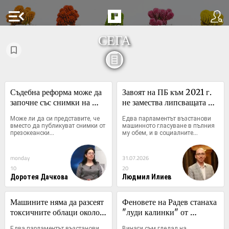
menu_open
СЕГА
Съдебна реформа може да 
Завоят на ПБ към 2021 г. 
започне със снимки на 
не замества липсващата 
консервите от село
изборна реформа
Може ли да си представите, че 
Едва парламентът възстанови 
вместо да публикуват снимки от 
машинното гласуване в пълния 
презокеански...
му обем, и в социалните...
monday
31.07.2026
10
20
Доротея Дачкова
Людмил Илиев
Машините няма да разсеят 
Феновете на Радев станаха 
токсичните облаци около 
"луди калинки" от 
изборите
лупингите му
Едва парламентът възстанови 
Винаги съм гледал на 