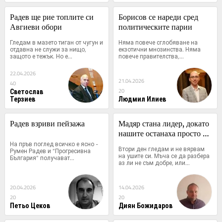
Радев ще рие топлите си 
Борисов се нареди сред 
Авгиеви обори
политическите парии
Гледам в мазето тиган от чугун и 
Няма повече сглобяване на 
отдавна не служи за нищо, 
екзотични мнозинства. Няма 
защото е тежък. Но е...
повече правителства,...
22.04.2026
21.04.2026
40
Светослав
20
Терзиев
Людмил Илиев
Радев взриви пейзажа
Мадяр стана лидер, докато 
нашите останаха просто 
На пръв поглед всичко е ясно - 
политици
Втори ден гледам и не вярвам 
Румен Радев и “Прогресивна 
на ушите си. Мъча се да разбера 
България“ получават...
аз ли не съм добре, или...
20.04.2026
14.04.2026
20
20
Петьо Цеков
Диян Божидаров