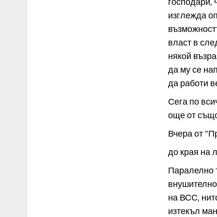
господари, 
изглежда оп
възможностт
власт в сле
някой възра
да му се на
да работи в
Сега по вси
още от същ
Вчера от "П
до края на 
Паралелно т
внушително,
на ВСС, нит
изтекъл манд