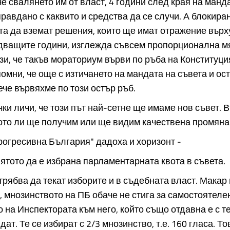
че свалянето им от власт, 4 години след края на манд
равдано с каквито и средства да се случи. А блокира
а да вземат решения, които ще имат отражение върх
дващите години, изглежда съвсем пропорционална мя
зи, че такъв мораториум върви по ръба на Конституци
помни, че още с изтичането на мандата на съвета и ос
ече вървяхме по този остър ръб.
чки личи, че този път най-сетне ще имаме нов съвет. 
ото ли ще получим или ще видим качествена промяна
рогресивна България" дадоха и хоризонт -
лятото да е избрана парламентарната квота в съвета.
рябва да текат изборите и в съдебната власт. Макар 
 мнозинството на ПБ обаче не стига за самостоятеле
о на Инспектората към него, който също отдавна е с т
ат. Те се избират с 2/3 мнозинство, т.е. 160 гласа. Т