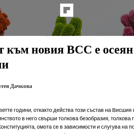
 към новия ВСС е осеян
ни
тея Дачкова
ветте години, откакто действа този състав на Висшия
инството в него свърши толкова безобразия, толкова 
онституцията, омота се в зависимости и слугува на п