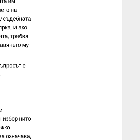
ата им
нето на
у съдебната
рка. И ако
ята, трябва
тавянето му
Въпросът е
.
и
н избор нито
ежко
ова означава,