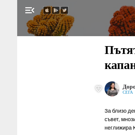
menu_open
Пътят
капа
Доро
СЕГА
За близо де
съвет, мноз
неглижира К