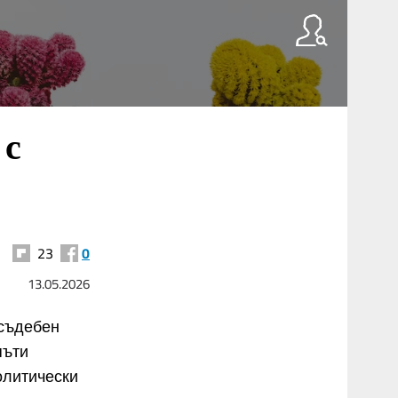
 с
23
0
13.05.2026
 съдебен
пъти
олитически