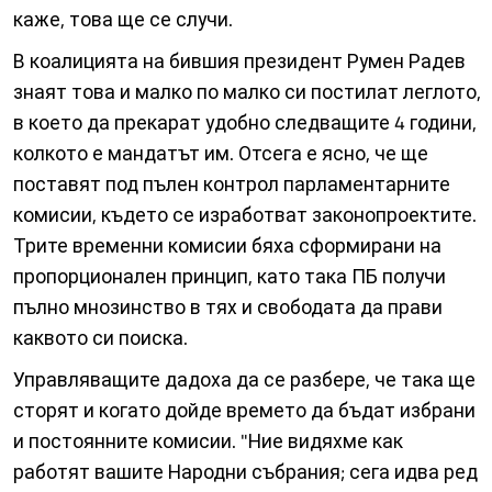
каже, това ще се случи.
В коалицията на бившия президент Румен Радев
знаят това и малко по малко си постилат леглото,
в което да прекарат удобно следващите 4 години,
колкото е мандатът им. Отсега е ясно, че ще
поставят под пълен контрол парламентарните
комисии, където се изработват законопроектите.
Трите временни комисии бяха сформирани на
пропорционален принцип, като така ПБ получи
пълно мнозинство в тях и свободата да прави
каквото си поиска.
Управляващите дадоха да се разбере, че така ще
сторят и когато дойде времето да бъдат избрани
и постоянните комисии. "Ние видяхме как
работят вашите Народни събрания; сега идва ред