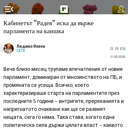
menu_open
Кабинетът "Радев" иска да върже
парламента на каишка
Людмил Илиев
23
0
СЕГА
21.05.2026
Вече близо месец трупаме впечатления от новия
парламент, доминиран от мнозинството на ПБ, и
промяната се усеща. Всичко, което
характеризираше старта на парламентите през
последните 5 години – интригите, пререканията и
напрегнатото очакване как ще се развият
нещата, сега го няма. Така става, когато една
политическа сила държи цялата власт – каквото