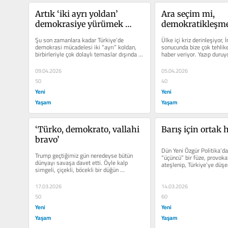
Artık ‘iki ayrı yoldan’ 
Ara seçim mi, 
demokrasiye yürümek 
demokratikleşme 
mümkün değildir
mi?
Şu son zamanlara kadar Türkiye’de 
Ülke içi kriz derinleşiyor, İ
demokrasi mücadelesi iki “ayrı” koldan, 
sonucunda bize çok tehlikel
birbirleriyle çok dolaylı temaslar dışında 
haber veriyor. Yazıp duruy
neredeyse...
gerek yok. Bu...
09.04.2026
05.04.2026
50
40
Yeni
Yeni
Yaşam
Yaşam
‘Türko, demokrato, vallahi 
Barış için ortak
bravo’
Dün Yeni Özgür Politika’da
Trump geçtiğimiz gün neredeyse bütün 
“üçüncü” bir füze, provokat
dünyayı savaşa davet etti. Öyle kalp 
ateşlenip, Türkiye’ye düşe
simgeli, çiçekli, böcekli bir düğün 
davetiyesiyle değil....
17.03.2026
14.03.2026
50
60
Yeni
Yeni
Yaşam
Yaşam