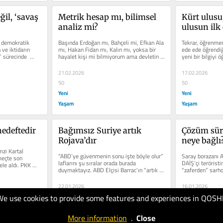
il, ‘savaş 
Metrik hesap mı, bilimsel 
Kürt ulusu
analiz mi?
ulusun ilk
e demokratik 
Başında Erdoğan mı, Bahçeli mi, Efkan Ala 
Tekrar, öğrenmen
ve iktidarın 
mı, Hakan Fidan mı, Kalın mı, yoksa bir 
ede ede öğrendiğ
” sürecinde  
hayalet kişi mi bilmiyorum ama devletin 
yeni bir bilgiyi 
içinde etkili bir...
“demokratik...
21.02.2026
17.02.2026
50
50
Yeni
Yeni
Yaşam
Yaşam
hedeftedir
Bağımsız Suriye artık 
Çözüm süre
Rojava’dır
neye bağlı
i Kartal 
“ABD’ye güvenmenin sonu işte böyle olur” 
Saray borazanı A.
eçte son 
laflarını şu sıralar orada burada 
DAİŞ’çi teröristin
ele aldı. PKK 
duymaktayız. ABD Elçisi Barrac’ın “artık 
“zaferden” sarho
YPG’nin...
Fırat’ın...
22.01.2026
16.01.2026
We use cookies to provide some features and experiences in QOSH
60
60
Yeni
Yeni
More information
.
Close
Yaşam
Yaşam