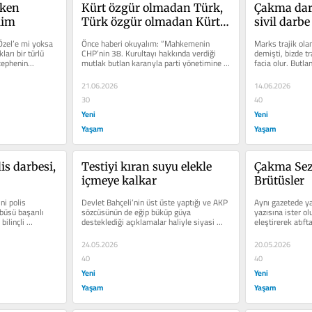
ken 
Kürt özgür olmadan Türk, 
Çakma darb
lim
Türk özgür olmadan Kürt 
sivil darbe
özgür olamaz
Özel’e mi yoksa 
Önce haberi okuyalım: “Mahkemenin 
Marks trajik olan
arı bir türlü 
CHP’nin 38. Kurultayı hakkında verdiği 
demişti, bizde tr
ephenin...
mutlak butlan kararıyla parti yönetimine 
facia olur. Butlan
geri döndürülen Kemal...
“bayramlık...
21.06.2026
14.06.2026
30
40
Yeni
Yeni
Yaşam
Yaşam
is darbesi, 
Testiyi kıran suyu elekle 
Çakma Seza
içmeye kalkar
Brütüsler
i polis 
Devlet Bahçeli’nin üst üste yaptığı ve AKP 
Aynı gazetede yaz
üsü başarılı 
sözcüsünün de eğip büküp güya 
yazısına ister ol
ilinçli 
desteklediği açıklamalar haliyle siyasi 
eleştirerek atıft
ortamı karma...
medyada adetten 
24.05.2026
20.05.2026
40
40
Yeni
Yeni
Yaşam
Yaşam