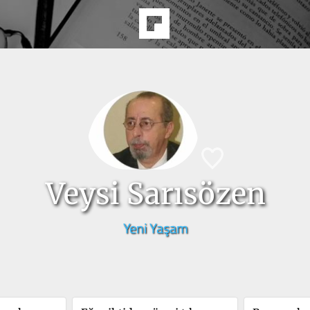
Veysi Sarısözen
Yeni Yaşam