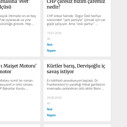
masına ‘evet’ 
CHP çaresiz bizim çaremiz 
lçüsü
nedir?
üyük ihtimalle on-on beş 
CHP enkaz halinde. Özgür Özel tasfiye 
de oylanacak ve yine 
sürecinden “yeni partiyle” çıkmak için var 
yürürlüğe girecek. Hep 
güçle çalışıyor. Ama “eski partiyi” 
enkaza...
19.07.2026
30
Yeni
Yaşam
ı Maişet Motoru’ 
Kürtler barış, Dervişoğlu iç 
motor
savaş istiyor
otoru isimli bir roman 
En tehlikeli provokasyon başladı. Dr. 
asıyanık’ın ünlü romanı. 
Frankenstein’in yarattığı hilkat garibesini 
 Bakanlar Kurulu 
sinemada canlandıran ünlü aktör Boris 
Karlof sanki beyaz...
29.06.2026
40
Yeni
Yaşam