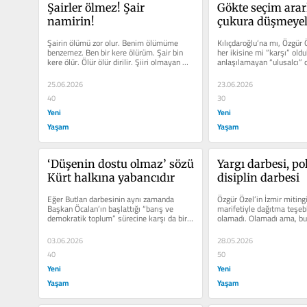
Şairler ölmez! Şair 
Gökte seçim arar
namirin!
çukura düşmeye
Şairin ölümü zor olur. Benim ölümüme 
Kılıçdaroğlu’na mı, Özgür 
benzemez. Ben bir kere ölürüm. Şair bin 
her ikisine mi “karşı” oldukl
kere ölür. Ölür ölür dirilir. Şiiri olmayan 
anlaşılamayan “ulusalcı” c
adamın...
25.06.2026
23.06.2026
40
30
Yeni
Yeni
Yaşam
Yaşam
‘Düşenin dostu olmaz’ sözü 
Yargı darbesi, pol
Kürt halkına yabancıdır
disiplin darbesi
Eğer Butlan darbesinin aynı zamanda 
Özgür Özel’in İzmir mitingin
Başkan Öcalan’ın başlattığı “barış ve 
marifetiyle dağıtma teşebb
demokratik toplum” sürecine karşı da bir 
olamadı. Olamadı ama, bu b
darbe olduğunu...
“başarısızlık”,...
03.06.2026
28.05.2026
40
50
Yeni
Yeni
Yaşam
Yaşam