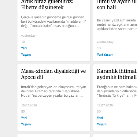
Artık biraz gülebiliriz: 
Ilımlı ve aydın ul
Elbette düşünerek
son hali
Çerçeve yasanın gündeme geldiği günden 
Bu yazıyı yazdığım sırada 
beri bu köşedeki yazılarımda “maddelerin” 
metni henüz açıklanmamışt
değil, “mutabakatın” esas olduğunu 
açıklandıktan sonra partiler
sürekli...
Yeni...
yesterday
10
wednesday
Yeni
10
Yaşam
Yeni Yaşam
Masa-zindan diyalektiği ve 
Karanlık ihtimall
Apocu dil
aydınlık ihtimall
İmralı’dan gelen yazıları okuyorum. İtalyan 
Erdoğan’ın ve hem bakanla
devrimci Gramsci tarzında “Hapishane 
danışmanlarının dillerinde
Notları”na benzeyen yazılar bu yazılar. 
“Terörsüz Türkiye” lafını Kür
Özeti şudur;...
barışa...
15.07.2026
12.07.2026
30
30
Yeni
Yeni
Yaşam
Yaşam