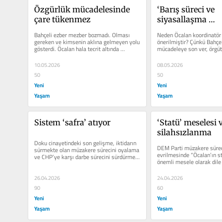
Özgürlük mücadelesinde 
‘Barış süreci ve 
çare tükenmez
siyasallaşma 
koordinatörlüğü’
Bahçeli ezber mezber bozmadı. Olması 
Neden Öcalan koordinatör 
gereken ve kimsenin aklına gelmeyen yolu 
önerilmiştir? Çünkü Bahçeli
gösterdi. Öcalan hala tecrit altında 
mücadeleye son ver, örgüt
susturulmuş olsaydı,...
demiş olsa da...
10.05.2026
08.05.2026
50
50
Yeni
Yeni
Yaşam
Yaşam
Sistem ‘safra’ atıyor
‘Statü’ meselesi v
silahsızlanma
Doku cinayetindeki son gelişme, iktidarın 
DEM Parti müzakere sürec
sürmekte olan müzakere sürecini oyalama 
evrilmesinde “Öcalan’ın s
ve CHP’ye karşı darbe sürecini sürdürme 
önemli mesele olarak dile g
politikasının...
Statü...
26.04.2026
24.04.2026
90
60
Yeni
Yeni
Yaşam
Yaşam