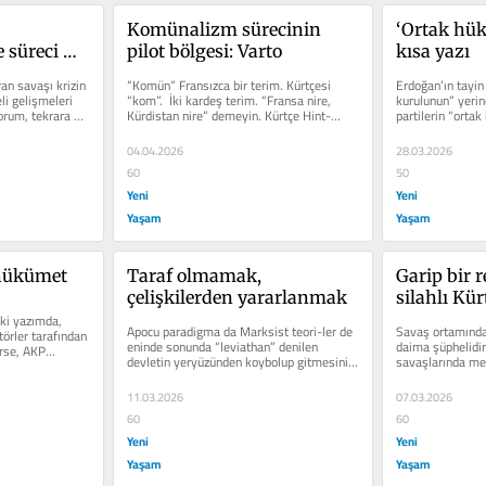
Komünalizm sürecinin 
‘Ortak hü
süreci 
pilot bölgesi: Varto
kısa yazı
ran savaşı krizin 
“Komün” Fransızca bir terim. Kürtçesi 
Erdoğan’ın tayin 
i gelişmeleri 
“kom”.  İki kardeş terim. “Fransa nire, 
kurulunun” yeri
orum, tekrara 
Kürdistan nire” demeyin. Kürtçe Hint-
partilerin “orta
Avrupa dili....
ettiğim yazılarım
04.04.2026
28.03.2026
60
50
Yeni
Yeni
Yaşam
Yaşam
 hükümet
Taraf olmamak, 
Garip bir r
çelişkilerden yararlanmak
silahlı Kür
ki yazımda, 
Apocu paradigma da Marksist teori-ler de 
Savaş ortamında 
örler tarafından 
eninde sonunda “leviathan” denilen 
daima şüphelidir.
rse, AKP...
devletin yeryüzünden koybolup gitmesini 
savaşlarında med
hedefler. Böyle bir...
yayınlarından...
11.03.2026
07.03.2026
60
60
Yeni
Yeni
Yaşam
Yaşam