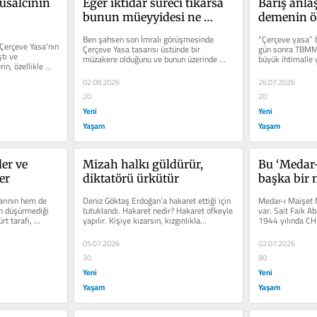
usalcının 
Eğer iktidar süreci tıkarsa 
Barış anlaş
bunun müeyyidesi ne 
demenin ö
olabilir?
Ben şahsen son İmralı görüşmesinde 
“Çerçeve yasa” b
Çerçeve Yasa’nın 
Çerçeve Yasa tasarısı üstünde bir 
gün sonra TBMM’
ı ve 
müzakere olduğunu ve bunun üzerinde 
büyük ihtimalle 
in, özellikle 
devlet temsilcileriyle Öcalan...
birlikte...
02.08.2026
26.07.2026
20
20
Yeni
Yeni
Yaşam
Yaşam
er ve 
Mizah halkı güldürür, 
Bu ‘Medar-
er
diktatörü ürkütür
başka bir 
rının hem de 
Deniz Göktaş Erdoğan’a hakaret ettiği için 
Medar-ı Maişet M
n düşürmediği 
tutuklandı. Hakaret nedir? Hakaret öfkeyle 
var. Sait Faik Ab
t tarafı, 
yapılır. Kişiye kızarsın, kızgınlıkla...
1944 yılında CHP
tarafından...
05.07.2026
02.07.2026
30
80
Yeni
Yeni
Yaşam
Yaşam