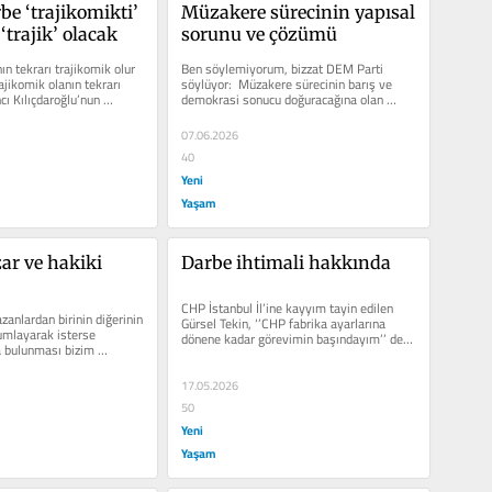
e ‘trajikomikti’ 
Müzakere sürecinin yapısal 
 ‘trajik’ olacak
sorunu ve çözümü
ın tekrarı trajikomik olur 
Ben söylemiyorum, bizzat DEM Parti 
ajikomik olanın tekrarı 
söylüyor:  Müzakere sürecinin barış ve 
cı Kılıçdaroğlu’nun 
demokrasi sonucu doğuracağına olan 
güven Kürdistan’da hızla...
07.06.2026
40
Yeni
Yaşam
r ve hakiki 
Darbe ihtimali hakkında
CHP İstanbul İl’ine kayyım tayin edilen 
anlardan birinin diğerinin 
Gürsel Tekin, ‘’CHP fabrika ayarlarına 
umlayarak isterse 
dönene kadar görevimin başındayım’’ dedi. 
a bulunması bizim 
CHP...
değildir. Bu...
17.05.2026
50
Yeni
Yaşam