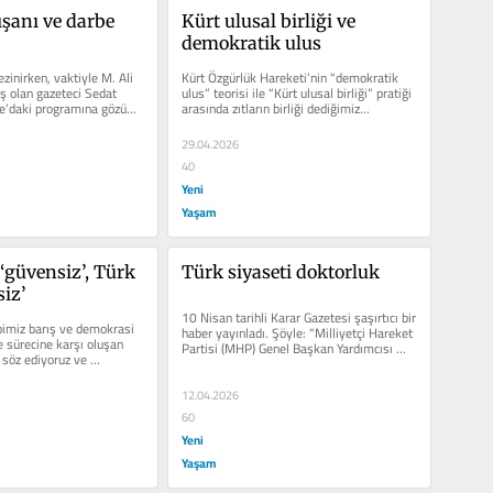
ışanı ve darbe 
Kürt ulusal birliği ve 
demokratik ulus
zinirken, vaktiyle M. Ali 
Kürt Özgürlük Hareketi’nin “demokratik 
ş olan gazeteci Sedat 
ulus” teorisi ile “Kürt ulusal birliği” pratiği 
be’daki programına gözüm 
arasında zıtların birliği dediğimiz...
29.04.2026
40
Yeni
Yaşam
‘güvensiz’, Türk 
Türk siyaseti doktorluk
siz’
10 Nisan tarihli Karar Gazetesi şaşırtıcı bir 
pimiz barış ve demokrasi 
haber yayınladı. Şöyle: “Milliyetçi Hareket 
 sürecine karşı oluşan 
Partisi (MHP) Genel Başkan Yardımcısı 
 söz ediyoruz ve 
ve...
...
12.04.2026
60
Yeni
Yaşam