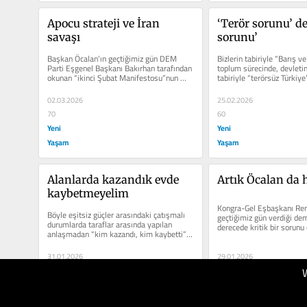
Apocu strateji ve İran 
‘Terör sorunu’ değ
savaşı
sorunu’
Başkan Öcalan’ın geçtiğimiz gün DEM 
Bizlerin tabiriyle “Barış v
Parti Eşgenel Başkanı Bakırhan tarafından 
toplum sürecinde, devletin 
okunan “ikinci Şubat Manifestosu”nun 
tabiriyle “terörsüz Türkiye
keskin aktüel...
birinci aşama...
02.03.2026
25.02.2026
70
60
Yeni
Yeni
Yaşam
Yaşam
Alanlarda kazandık evde 
Artık Öcalan da 
kaybetmeyelim
Kongra-Gel Eşbaşkanı Remz
Böyle eşitsiz güçler arasındaki çatışmalı 
geçtiğimiz gün verdiği dem
durumlarda taraflar arasında yapılan 
derecede kritik bir sorunu 
anlaşmadan “kim kazandı, kim kaybetti” 
Kurucu Önderi Öcalan’ın...
sorusu...
31.01.2026
29.01.2026
40
50
Yeni
Yeni
Yaşam
Yaşam