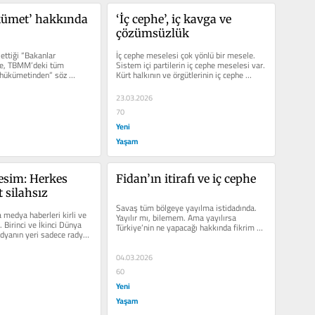
kümet’ hakkında 
‘İç cephe’, iç kavga ve 
çözümsüzlük
ettiği “Bakanlar 
İç cephe meselesi çok yönlü bir mesele. 
ne, TBMM’deki tüm 
Sistem içi partilerin iç cephe meselesi var. 
k hükümetinden” söz 
Kürt halkının ve örgütlerinin iç cephe 
, doğal...
meselesi var....
23.03.2026
70
Yeni
Yaşam
esim: Herkes 
Fidan’ın itirafı ve iç cephe
t silahsız
Savaş tüm bölgeye yayılma istidadında. 
medya haberleri kirli ve 
Yayılır mı, bilemem. Ama yayılırsa 
 Birinci ve İkinci Dünya 
Türkiye’nin ne yapacağı hakkında fikrim 
yanın yeri sadece radyo 
var. Fikrimi...
04.03.2026
60
Yeni
Yaşam