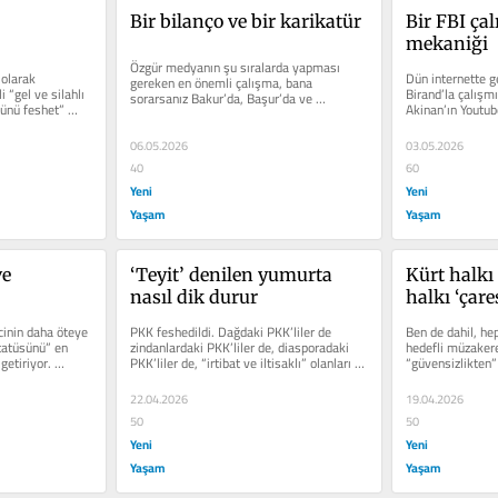
Bir bilanço ve bir karikatür
Bir FBI çal
mekaniği
Özgür medyanın şu sıralarda yapması 
olarak 
Dün internette ge
gereken en önemli çalışma, bana 
 “gel ve silahlı 
Birand’la çalışmı
sorarsanız Bakur’da, Başur’da ve 
ünü feshet” 
Akinan’ın Youtu
Rojava’da süregiden Türk...
ilişti....
06.05.2026
03.05.2026
40
60
Yeni
Yeni
Yaşam
Yaşam
e 
‘Teyit’ denilen yumurta 
Kürt halkı 
nasıl dik durur
halkı ‘çare
inin daha öteye 
PKK feshedildi. Dağdaki PKK’liler de 
Ben de dahil, he
tatüsünü” en 
zindanlardaki PKK’liler de, diasporadaki 
hedefli müzakere
etiriyor. 
PKK’liler de, “irtibat ve iltisaklı” olanları 
“güvensizlikten”
da...
iktidardan “güven
22.04.2026
19.04.2026
50
50
Yeni
Yeni
Yaşam
Yaşam