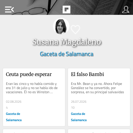
menu_open
Susana Magdaleno
Gaceta de Salamanca
Ceuta puede esperar
El falso Bambi
Eran las cinco y no había comido y 
Era Mr. Bean y ya no. Ahora Felipe 
era 31 de julio y no se había ido de 
González se ha convertido, por 
vacaciones. Él no es Winston 
sorpresa, en su principal salvavidas
Churchill
02.08.2026
26.07.2026
4
10
Gaceta de
Gaceta de
Salamanca
Salamanca