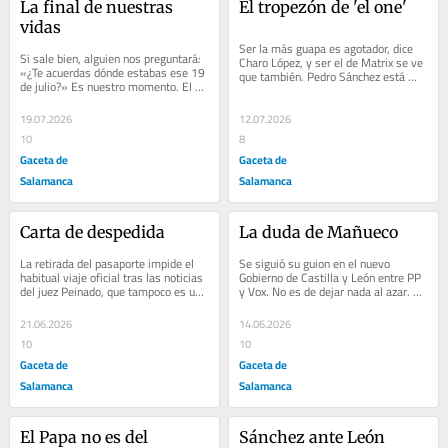
La final de nuestras 
El tropezón de 'el one'
vidas
Ser la más guapa es agotador, dice 
Si sale bien, alguien nos preguntará: 
Charo López, y ser el de Matrix se ve 
«¿Te acuerdas dónde estabas ese 19 
que también. Pedro Sánchez está 
de julio?» Es nuestro momento. El de 
raro
España
19.07.2026
12.07.2026
10
8
Gaceta de
Gaceta de
Salamanca
Salamanca
Carta de despedida
La duda de Mañueco
La retirada del pasaporte impide el 
Se siguió su guion en el nuevo 
habitual viaje oficial tras las noticias 
Gobierno de Castilla y León entre PP 
del juez Peinado, que tampoco es una 
y Vox. No es de dejar nada al azar. 
madre abadesa
Quedan incógnitas.
21.06.2026
14.06.2026
10
10
Gaceta de
Gaceta de
Salamanca
Salamanca
El Papa no es del 
Sánchez ante León