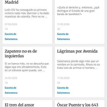
Madrid
«Quita el derecho y, entonces, ¿qué 
León XIV ha conseguido su primera 
distingue el Estado de una gran 
victoria nada más aterrizar y ha dado 
banda de bandidos?»
muestras de valentía. Pero no se 
espera que haga lo de Juan Pablo II
07.06.2026
31.05.2026
10
20
Gaceta de
Gaceta de
Salamanca
Salamanca
Zapatero no es de 
Lágrimas por Avenida
izquierdas
Salamanca pierde algo más que un 
Si se tuerce más, no se descarta que 
nombre en la camiseta. Ahora no se 
digan que era ultraderechista. Esto 
trata solo de arrimar el hombro, 
es un sálvese quien pueda, con 
como dice Silvia Domínguez
muchos corazones rotos
24.05.2026
17.05.2026
10
20
Gaceta de
Gaceta de
Salamanca
Salamanca
El tren del amor
Óscar Puente y los 643 