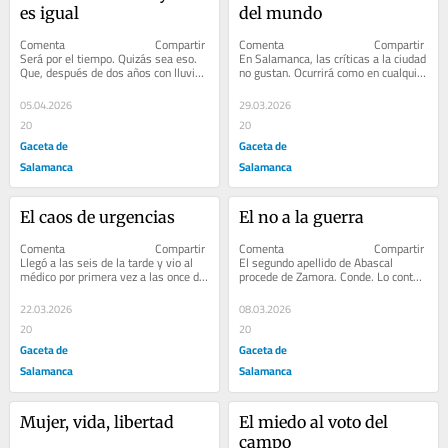
es igual
del mundo
Comenta                              Compartir         
Comenta                              Compartir         
Será por el tiempo. Quizás sea eso. 
En Salamanca, las críticas a la ciudad 
Que, después de dos años con lluvia, 
no gustan. Ocurrirá como en cualquier 
vino el sol y...
otra, pero...
05.04.2026
29.03.2026
20
20
Gaceta de
Gaceta de
Salamanca
Salamanca
El caos de urgencias
El no a la guerra
Comenta                              Compartir         
Comenta                              Compartir         
Llegó a las seis de la tarde y vio al 
El segundo apellido de Abascal 
médico por primera vez a las once de 
procede de Zamora. Conde. Lo contó 
la noche. Ella,...
en Toro. Y de eso, vino a...
22.03.2026
08.03.2026
20
20
Gaceta de
Gaceta de
Salamanca
Salamanca
Mujer, vida, libertad
El miedo al voto del 
campo