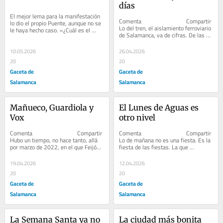
días
El mejor lema para la manifestación 
Comenta                              Compartir         
lo dio el propio Puente, aunque no se 
Lo del tren, el aislamiento ferroviario 
le haya hecho caso. «¿Cuál es el 
de Salamanca, va de cifras. De las 3 
valor de dar la mano?»
frecuencias a...
10.05.2026
26.04.2026
20
20
Gaceta de
Gaceta de
Salamanca
Salamanca
Mañueco, Guardiola y 
El Lunes de Aguas es 
Vox
otro nivel
Comenta                              Compartir         
Comenta                              Compartir         
Hubo un tiempo, no hace tanto, allá 
Lo de mañana no es una fiesta. Es la 
por marzo de 2022, en el que Feijóo 
fiesta de las fiestas. La que 
dejó fuera de su...
celebramos todos. La que...
19.04.2026
12.04.2026
20
20
Gaceta de
Gaceta de
Salamanca
Salamanca
La Semana Santa ya no 
La ciudad más bonita 