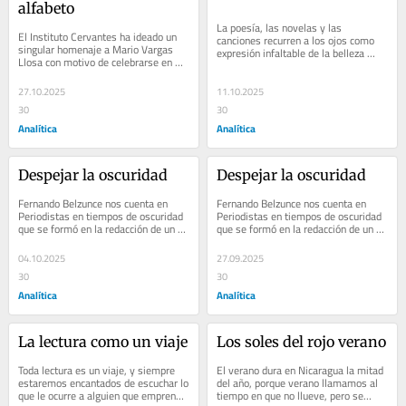
alfabeto
La poesía, las novelas y las 
El Instituto Cervantes ha ideado un 
canciones recurren a los ojos como 
singular homenaje a Mario Vargas 
expresión infaltable de la belleza 
Llosa con motivo de celebrarse en 
femenina. Son su…
Arequipa el X…
27.10.2025
11.10.2025
30
30
Analítica
Analítica
Despejar la oscuridad
Despejar la oscuridad
Fernando Belzunce nos cuenta en 
Fernando Belzunce nos cuenta en 
Periodistas en tiempos de oscuridad 
Periodistas en tiempos de oscuridad 
que se formó en la redacción de un 
que se formó en la redacción de un 
diario estremecida…
diario estremecida…
04.10.2025
27.09.2025
30
30
Analítica
Analítica
La lectura como un viaje
Los soles del rojo verano
Toda lectura es un viaje, y siempre 
El verano dura en Nicaragua la mitad 
estaremos encantados de escuchar lo 
del año, porque verano llamamos al 
que le ocurre a alguien que emprende 
tiempo en que no llueve, pero se…