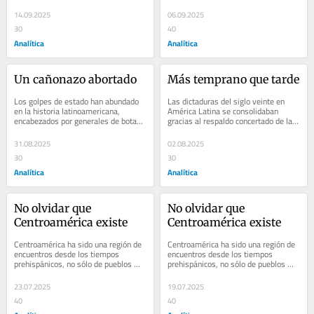
el…
14.09.2025
06.09.2025
30
40
Analítica
Analítica
Un cañonazo abortado
Más temprano que tarde
Los golpes de estado han abundado 
Las dictaduras del siglo veinte en 
en la historia latinoamericana, 
América Latina se consolidaban 
encabezados por generales de botas 
gracias al respaldo concertado de las 
altas y casacas engalonadas que…
oligarquías, las jerárquicas...
31.08.2025
02.08.2025
30
30
Analítica
Analítica
No olvidar que 
No olvidar que 
Centroamérica existe
Centroamérica existe
Centroamérica ha sido una región de 
Centroamérica ha sido una región de 
encuentros desde los tiempos 
encuentros desde los tiempos 
prehispánicos, no sólo de pueblos 
prehispánicos, no sólo de pueblos 
que se cruzaron en éxodos…
que se cruzaron en éxodos…
23.07.2025
19.07.2025
40
40