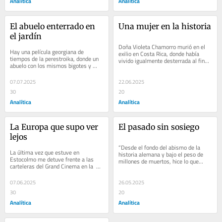
Analítica
Analítica
El abuelo enterrado en 
Una mujer en la historia
el jardín
Doña Violeta Chamorro murió en el 
Hay una película georgiana de 
exilio en Costa Rica, donde había 
tiempos de la perestroika, donde un 
vivido igualmente desterrada al final 
abuelo con los mismos bigotes y 
de los años…
casaca de Stalin…
07.07.2025
22.06.2025
30
20
Analítica
Analítica
La Europa que supo ver 
El pasado sin sosiego
lejos
“Desde el fondo del abismo de la 
La última vez que estuve en 
historia alemana y bajo el peso de 
Estocolmo me detuve frente a las 
millones de muertos, hice lo que…
carteleras del Grand Cinema en la  
Sveavägen, una…
07.06.2025
26.05.2025
30
20
Analítica
Analítica