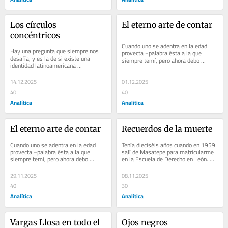
Los círculos 
El eterno arte de contar
concéntricos
Cuando uno se adentra en la edad 
Hay una pregunta que siempre nos 
provecta −palabra ésta a la que 
desafía, y es la de si existe una 
siempre temí, pero ahora debo 
identidad latinoamericana 
afrontar− debe…
compartida. La realidad geográfica…
14.12.2025
01.12.2025
40
40
Analítica
Analítica
El eterno arte de contar
Recuerdos de la muerte
Cuando uno se adentra en la edad 
Tenía dieciséis años cuando en 1959 
provecta −palabra ésta a la que 
salí de Masatepe para matricularme 
siempre temí, pero ahora debo 
en la Escuela de Derecho en León. El 
afrontar− debe…
1…
29.11.2025
08.11.2025
40
30
Analítica
Analítica
Vargas Llosa en todo el 
Ojos negros