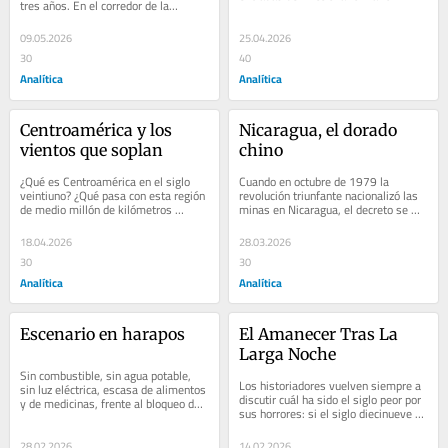
tres años. En el corredor de la…
Vargas Llosa habitó las…
09.05.2026
25.04.2026
30
40
Analítica
Analítica
Centroamérica y los 
Nicaragua, el dorado 
vientos que soplan
chino
¿Qué es Centroamérica en el siglo 
Cuando en octubre de 1979 la 
veintiuno? ¿Qué pasa con esta región 
revolución triunfante nacionalizó las 
de medio millón de kilómetros 
minas en Nicaragua, el decreto se 
cuadrados y 50…
anunció en Siuna, un…
18.04.2026
28.03.2026
30
30
Analítica
Analítica
Escenario en harapos
El Amanecer Tras La 
Larga Noche
Sin combustible, sin agua potable, 
Los historiadores vuelven siempre a 
sin luz eléctrica, escasa de alimentos 
discutir cuál ha sido el siglo peor por 
y de medicinas, frente al bloqueo del 
sus horrores: si el siglo diecinueve 
petróleo impuesto…
marcado…
28.02.2026
14.02.2026