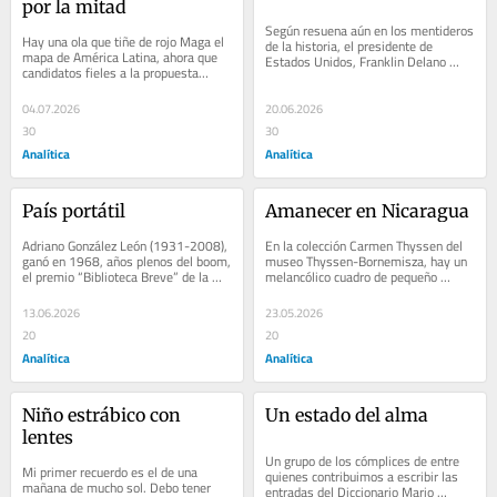
por la mitad
Según resuena aún en los mentideros 
Hay una ola que tiñe de rojo Maga el 
de la historia, el presidente de 
mapa de América Latina, ahora que 
Estados Unidos, Franklin Delano 
candidatos fieles a la propuesta…
Roosevelt, habría dicho del…
04.07.2026
20.06.2026
30
30
Analítica
Analítica
País portátil
Amanecer en Nicaragua
Adriano González León (1931-2008), 
En la colección Carmen Thyssen del 
ganó en 1968, años plenos del boom, 
museo Thyssen-Bornemisza, hay un 
el premio “Biblioteca Breve” de la 
melancólico cuadro de pequeño 
Editorial Seix Barral…
formato que muestra una laguna 
bajo…
13.06.2026
23.05.2026
20
20
Analítica
Analítica
Niño estrábico con 
Un estado del alma
lentes
Un grupo de los cómplices de entre 
Mi primer recuerdo es el de una 
quienes contribuimos a escribir las 
mañana de mucho sol. Debo tener 
entradas del Diccionario Mario 