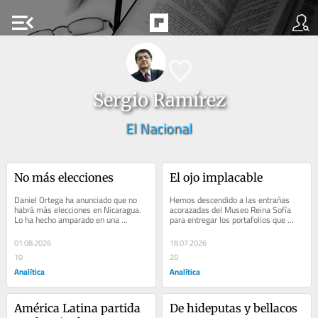
menu_open
Sergio Ramírez
El Nacional
No más elecciones
El ojo implacable
Daniel Ortega ha anunciado que no 
Hemos descendido a las entrañas 
habrá más elecciones en Nicaragua. 
acorazadas del Museo Reina Sofía 
Lo ha hecho amparado en una 
para entregar los portafolios que 
escenografía norcoreana, con…
contienen la serie de fotografías…
01.08.2026
18.07.2026
10
20
Analítica
Analítica
América Latina partida 
De hideputas y bellacos