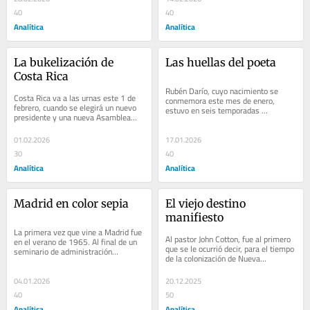
40
40
Analítica
Analítica
La bukelización de 
Las huellas del poeta
Costa Rica
Rubén Darío, cuyo nacimiento se 
Costa Rica va a las urnas este 1 de 
conmemora este mes de enero, 
febrero, cuando se elegirá un nuevo 
estuvo en seis temporadas 
presidente y una nueva Asamblea…
diferentes en Madrid, y sus huellas…
01.02.2026
17.01.2026
30
40
Analítica
Analítica
Madrid en color sepia
El viejo destino 
manifiesto
La primera vez que vine a Madrid fue 
Al pastor John Cotton, fue al primero 
en el verano de 1965. Al final de un 
que se le ocurrió decir, para el tiempo 
seminario de administración…
de la colonización de Nueva…
04.01.2026
20.12.2025
40
50
Analítica
Analítica