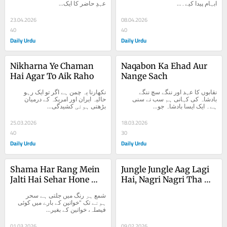
ابہام پیدا کیے۔...
عہدِ حاضر کا ایک...
23.04.2026
08.04.2026
40
40
Daily Urdu
Daily Urdu
Nikharna Ye Chaman 
Naqabon Ka Ehad Aur 
Hai Agar To Aik Raho
Nange Sach
نقابوں کا عہد اور ننگے سچ ننگے 
نکھارنا یہ چمن ہے اگر تو ایک رہو 
بادشاہ کی کہانی ہم سب نے سنی 
حالیہ ایران اور امریکہ کے درمیان 
ہے۔ ایک ایسا بادشاہ جو...
بڑھتی ہوئی کشیدگی...
25.03.2026
18.03.2026
40
30
Daily Urdu
Daily Urdu
Shama Har Rang Mein 
Jungle Jungle Aag Lagi 
Jalti Hai Sehar Hone 
Hai, Nagri Nagri Tha 
Tak
Nahi Hai
شمع ہر رنگ میں جلتی ہے سحر 
ہونے تک "خواتین کے بارے میں کوئی 
فیصلہ، خواتین کے بغیر...
01.03.2026
09.02.2026