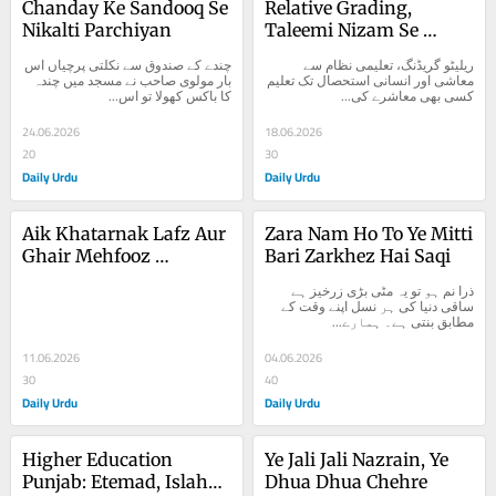
Chanday Ke Sandooq Se 
Relative Grading, 
Nikalti Parchiyan
Taleemi Nizam Se 
Muashi Aur Insani 
ریلیٹو گریڈنگ، تعلیمی نظام سے 
چندے کے صندوق سے نکلتی پرچیاں اس 
Istehsal Tak
معاشی اور انسانی استحصال تک تعلیم 
بار مولوی صاحب نے مسجد میں چندہ 
کسی بھی معاشرے کی...
کا باکس کھولا تو اس...
24.06.2026
18.06.2026
20
30
Daily Urdu
Daily Urdu
Aik Khatarnak Lafz Aur 
Zara Nam Ho To Ye Mitti 
Ghair Mehfooz 
Bari Zarkhez Hai Saqi
Muashra
ذرا نم ہو تو یہ مٹی بڑی زرخیز ہے 
ساقی دنیا کی ہر نسل اپنے وقت کے 
مطابق بنتی ہے۔ ہمارے...
11.06.2026
04.06.2026
30
40
Daily Urdu
Daily Urdu
Higher Education 
Ye Jali Jali Nazrain, Ye 
Punjab: Etemad, Islahat 
Dhua Dhua Chehre