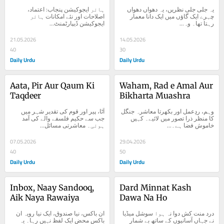
Aur Naye Imkanat
یہ جلی جلی نظریں، یہ دھواں دھواں 
ہائر ایجوکیشن پنجاب: اعتماد، 
چہرے ایک گاؤں میں ایک دانا معمار 
اصلاحات اور نئے امکانات ہائر 
رہتا تھا۔ وہ...
ایجوکیشن ڈیپارٹمنٹ...
21.05.2026
14.05.2026
40
30
Daily Urdu
Daily Urdu
Aata, Pir Aur Qaum Ki 
Waham, Rad e Amal Aur 
Taqdeer
Bikharta Muashra
وہم، ردِعمل اور بکھرتا معاشرہ جنگل 
آٹا، پیر اور قوم کی تقدیر شہر میں 
کا منظر ذرا تصور میں لائیے۔ کہیں 
جب سے حکیم فلسفے والے کی آمد 
خاموش فضا ہے۔...
ہوئی۔ معاشرتی مسائل...
07.05.2026
29.04.2026
40
50
Daily Urdu
Daily Urdu
Inbox, Naay Sandooq, 
Dard Minnat Kash 
Aik Naya Rawaiya
Dawa Na Ho
درد منت کش دوا نہ ہوا سوشل میڈیا 
ان باکس، نیا صندوق، ایک نیا رویہ ان 
نے جہاں آسانیوں کے ساتھ بے شمار 
باکس محض ایک لفظ نہیں رہا۔ یہ 