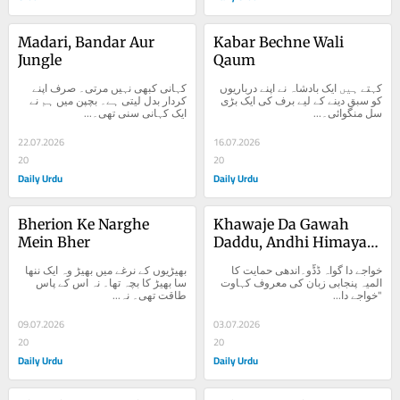
Madari, Bandar Aur 
Kabar Bechne Wali 
Jungle
Qaum
کہتے ہیں ایک بادشاہ نے اپنے درباریوں 
کہانی کبھی نہیں مرتی۔ صرف اپنے 
کو سبق دینے کے لیے برف کی ایک بڑی 
کردار بدل لیتی ہے۔ بچپن میں ہم نے 
سل منگوائی۔...
ایک کہانی سنی تھی۔...
22.07.2026
16.07.2026
20
20
Daily Urdu
Daily Urdu
Bherion Ke Narghe 
Khawaje Da Gawah 
Mein Bher
Daddu, Andhi Himayat 
Ka Almiya
خواجے دا گواہ ڈڈّو۔اندھی حمایت کا 
بھیڑیوں کے نرغے میں بھیڑ وہ ایک ننھا 
المیہ پنجابی زبان کی معروف کہاوت 
سا بھیڑ کا بچہ تھا۔ نہ اس کے پاس 
"خواجے دا...
طاقت تھی۔ نہ...
09.07.2026
03.07.2026
20
20
Daily Urdu
Daily Urdu