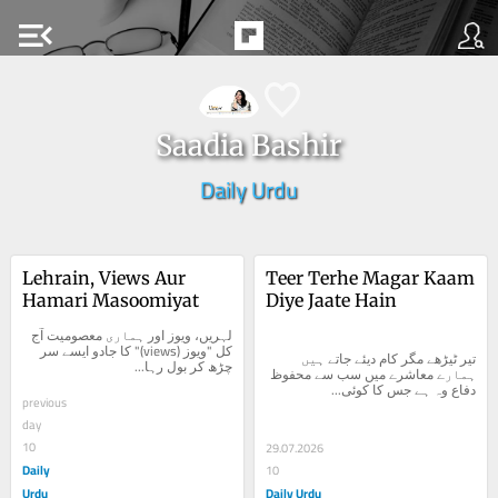
menu_open
Saadia Bashir
Daily Urdu
Lehrain, Views Aur 
Teer Terhe Magar Kaam 
Hamari Masoomiyat
Diye Jaate Hain
لہریں، ویوز اور ہماری معصومیت آج 
کل "ویوز (views)" کا جادو ایسے سر 
تیر ٹیڑھے مگر کام دیئے جاتے ہیں 
چڑھ کر بول رہا...
ہمارے معاشرے میں سب سے محفوظ 
دفاع وہ ہے جس کا کوئی...
previous
day
10
29.07.2026
Daily
10
Urdu
Daily Urdu