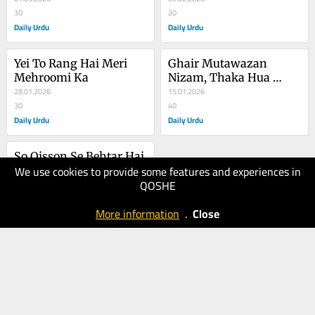
30
20
Daily Urdu
Daily Urdu
Yei To Rang Hai Meri 
Ghair Mutawazan 
Mehroomi Ka
Nizam, Thaka Hua 
28.01.2026
Muashra
15.01.2026
30
40
Daily Urdu
Daily Urdu
So Qisson Se Behtar Hai 
We use cookies to provide some features and experiences in
Kahani Mere Dil Ki
QOSHE
01.01.2026
60
More information
.
Close
Daily Urdu