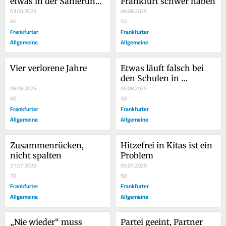
etwas in der Sanierung 
Frankfurt schwer haben
von Schulbauten
03.09.2025
09.08.2025
60
50
Frankfurter
Frankfurter
Allgemeine
Allgemeine
Vier verlorene Jahre
Etwas läuft falsch bei 
den Schulen in 
08.08.2025
Frankfurt
05.08.2025
60
50
Frankfurter
Frankfurter
Allgemeine
Allgemeine
Zusammenrücken, 
Hitzefrei in Kitas ist ein 
nicht spalten
Problem
21.07.2025
03.07.2025
70
50
Frankfurter
Frankfurter
Allgemeine
Allgemeine
„Nie wieder“ muss 
Partei geeint, Partner 