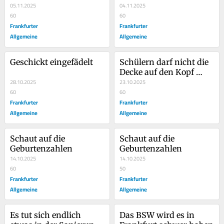
05.11.2025
ist
04.11.2025
60
60
Frankfurter
Frankfurter
Allgemeine
Allgemeine
Geschickt eingefädelt
Schülern darf nicht die 
Decke auf den Kopf 
28.10.2025
fallen
23.10.2025
60
60
Frankfurter
Frankfurter
Allgemeine
Allgemeine
Schaut auf die 
Schaut auf die 
Geburtenzahlen
Geburtenzahlen
14.10.2025
14.10.2025
60
50
Frankfurter
Frankfurter
Allgemeine
Allgemeine
Es tut sich endlich 
Das BSW wird es in 