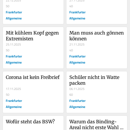
schwächt
22.12.2025
27.11.2025
50
40
Frankfurter
Frankfurter
Allgemeine
Allgemeine
Mit kühlem Kopf gegen 
Man muss auch gönnen 
Extremisten
können
25.11.2025
21.11.2025
50
40
Frankfurter
Frankfurter
Allgemeine
Allgemeine
Corona ist kein Freibrief
Schüler nicht in Watte 
packen
17.11.2025
06.11.2025
50
60
Frankfurter
Frankfurter
Allgemeine
Allgemeine
Wofür steht das BSW?
Warum das Binding-
Areal nicht erste Wahl 