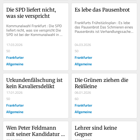
Die SPD liefert nicht, 
Es lebe das Pausenbrot
was sie verspricht
Frankfurts Frühstücksplan : Es lebe 
Kommunalwahl Frankfurt : Die SPD 
das Pausenbrot Das Schmieren eines 
liefert nicht, was sie verspricht Die 
Pausenbrots ist Verhandlungssache. 
SPD ist bei der Kommunalwahl in 
Dass diese Kulturtechnik durch das...
Frankfurt hinter ihren Erwartungen...
17.03.2026
04.03.2026
50
50
Frankfurter
Frankfurter
Allgemeine
Allgemeine
Urkundenfälschung ist 
Die Grünen ziehen die 
kein Kavaliersdelikt
Reißleine
17.01.2026
06.01.2026
50
60
Frankfurter
Frankfurter
Allgemeine
Allgemeine
Wen Peter Feldmann 
Lehrer sind keine 
mit seiner Kandidatur 
Gegner