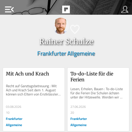
menu_open
Rainer Schulze
Frankfurter Allgemeine
Mit Ach und Krach
To-do-Liste für die 
Ferien
Recht auf Ganztagsbetreuung : Mit 
Lesen, Erholen, Bauen : To-do-Liste 
Ach und Krach Seit dem 1. August 
für die Ferien Die Schulen ächzen 
können sich Eltern von Erstklässlern 
unter der Hitzewelle. Werden wir 
darauf verlassen, dass ihr Kind 
auch in Deutschland bald, wie in 
auch...
Italien,...
03.08.2026
27.06.2026
10
20
Frankfurter
Frankfurter
Allgemeine
Allgemeine