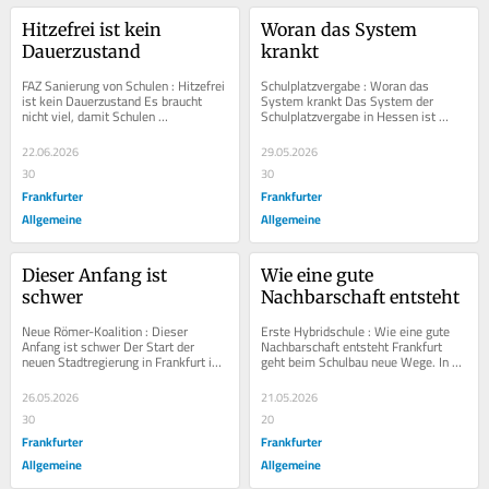
Hitzefrei ist kein 
Woran das System 
Dauerzustand
krankt
FAZ Sanierung von Schulen : Hitzefrei 
Schulplatzvergabe : Woran das 
ist kein Dauerzustand Es braucht 
System krankt Das System der 
nicht viel, damit Schulen 
Schulplatzvergabe in Hessen ist 
funktionieren. Ein ausreichender 
ungerecht und muss reformiert 
Hitzeschutz sollte...
werden. Andere Bundesländer...
22.06.2026
29.05.2026
30
30
Frankfurter
Frankfurter
Allgemeine
Allgemeine
Dieser Anfang ist 
Wie eine gute 
schwer
Nachbarschaft entsteht
Neue Römer-Koalition : Dieser 
Erste Hybridschule : Wie eine gute 
Anfang ist schwer Der Start der 
Nachbarschaft entsteht Frankfurt 
neuen Stadtregierung in Frankfurt ist 
geht beim Schulbau neue Wege. In 
verkorkst. Nun sollte man den Streit 
der ersten Hybridschule 
allerdings...
Deutschlands teilen sich...
26.05.2026
21.05.2026
30
20
Frankfurter
Frankfurter
Allgemeine
Allgemeine