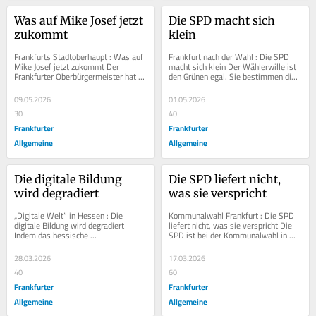
Was auf Mike Josef jetzt 
Die SPD macht sich 
zukommt
klein
Frankfurts Stadtoberhaupt : Was auf 
Frankfurt nach der Wahl : Die SPD 
Mike Josef jetzt zukommt Der 
macht sich klein Der Wählerwille ist 
Frankfurter Oberbürgermeister hat 
den Grünen egal. Sie bestimmen die 
die erste Hälfte seiner Amtszeit 
Regeln für die Koalitionsbildung in...
hinter sich. Er...
09.05.2026
01.05.2026
30
40
Frankfurter
Frankfurter
Allgemeine
Allgemeine
Die digitale Bildung 
Die SPD liefert nicht, 
wird degradiert
was sie verspricht
„Digitale Welt“ in Hessen : Die 
Kommunalwahl Frankfurt : Die SPD 
digitale Bildung wird degradiert 
liefert nicht, was sie verspricht Die 
Indem das hessische 
SPD ist bei der Kommunalwahl in 
Kultusministerium das Schulfach 
Frankfurt hinter ihren Erwartungen...
„Digitale Welt“ zum...
28.03.2026
17.03.2026
40
60
Frankfurter
Frankfurter
Allgemeine
Allgemeine