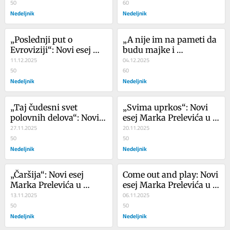
Nedeljnika
50
štampanom izdanju 
60
Nedeljnik
Nedeljnika
Nedeljnik
„Poslednji put o 
„A nije im na pameti da 
Evroviziji“: Novi esej 
budu majke i 
Marka Prelevića u 
11.12.2025
domaćice“: Ceo esej 
04.12.2025
štampanom izdanju 
50
Marka Prelevića u 
60
Nedeljnika
Nedeljnik
štampanom izdanju 
Nedeljnik
Nedeljnika
„Taj čudesni svet 
„Svima uprkos“: Novi 
polovnih delova“: Novi 
esej Marka Prelevića u 
esej Marka Prelevića u 
27.11.2025
štampanom izdanju 
20.11.2025
štampanom izdanju 
50
Nedeljnika
50
Nedeljnika
Nedeljnik
Nedeljnik
„Čaršija“: Novi esej 
Come out and play: Novi 
Marka Prelevića u 
esej Marka Prelevića u 
štampanom izdanju 
13.11.2025
štampanom izdanju 
06.11.2025
Nedeljnika
50
Nedeljnika
50
Nedeljnik
Nedeljnik