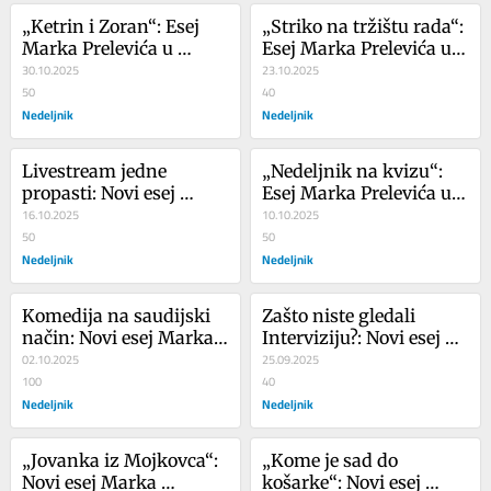
„Ketrin i Zoran“: Esej 
„Striko na tržištu rada“: 
Marka Prelevića u 
Esej Marka Prelevića u 
novom broju Nedeljnika
30.10.2025
novom broju Nedeljnika
23.10.2025
50
40
Nedeljnik
Nedeljnik
Livestream jedne 
„Nedeljnik na kvizu“: 
propasti: Novi esej 
Esej Marka Prelevića u 
Marka Prelevića u 
16.10.2025
novom broju Nedeljnika
10.10.2025
štampanom izdanju 
50
50
Nedeljnika
Nedeljnik
Nedeljnik
Komedija na saudijski 
Zašto niste gledali 
način: Novi esej Marka 
Interviziju?: Novi esej 
Prelevića u štampanom 
02.10.2025
Marka Prelevića u 
25.09.2025
izdanju Nedeljnika
100
štampanom izdanju 
40
Nedeljnik
Nedeljnika
Nedeljnik
„Jovanka iz Mojkovca“: 
„Kome je sad do 
Novi esej Marka 
košarke“: Novi esej 