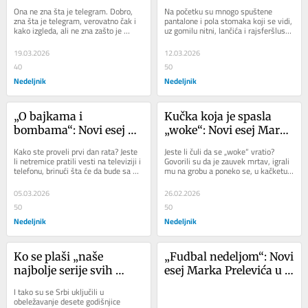
Prelevića u štampanom 
esej Marka Prelevića u 
Ona ne zna šta je telegram. Dobro, 
Na početku su mnogo spuštene 
izdanju Nedeljnika
štampanom izdanju 
zna šta je telegram, verovatno čak i 
pantalone i pola stomaka koji se vidi, 
kako izgleda, ali ne zna zašto je 
uz gomilu nitni, lančića i rajsferšlusa; 
Nedeljnika
telegram važan i pomalo je 
sedite deco, da vam objasnim, tako...
zabavlja,...
19.03.2026
12.03.2026
40
50
Nedeljnik
Nedeljnik
„O bajkama i 
Kučka koja je spasla 
bombama“: Novi esej 
„woke“: Novi esej Marka 
Marka Prelevića u 
Prelevića u štampanom 
Kako ste proveli prvi dan rata? Jeste 
Jeste li čuli da se „woke“ vratio? 
štampanom izdanju 
izdanju
li netremice pratili vesti na televiziji i 
Govorili su da je zauvek mrtav, igrali 
telefonu, brinući šta će da bude sa 
mu na grobu a poneko se, u kačketu 
Nedeljnika
Irancima, sa nama, sa naftom,...
MAGA ili sa fantomkom koju duže u...
05.03.2026
26.02.2026
50
50
Nedeljnik
Nedeljnik
Ko se plaši „naše 
„Fudbal nedeljom“: Novi 
najbolje serije svih 
esej Marka Prelevića u 
vremena“?: Novi esej 
štampanom izdanju 
I tako su se Srbi uključili u 
Marka Prelevića u 
Nedeljnika
obeležavanje desete godišnjice 