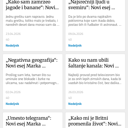
„Kako sam zamrzeo 
„Najsrećniji ljudi u 
jagode i banane“: Novi 
svemiru“: Novi esej 
esej Marka Prelevića u 
Marka Prelevića u 
Jednu grešku sam napravio. Jednu 
Da je bilo po dvama najdražim 
štampanom izdanju 
štampanom izdanju 
malu grešku, toliko malo je trebalo, i 
poklonima koje sam ikada dobio, 
narednih deset dana morao sam da 
postao bih ili fudbaler ili astronaut. 
Nedeljnika
Nedeljnika
izbegavam internet. Prsti bi mi 
Oba su se dogodila u leto 1990, za 
zadrhtali...
moj sedmi...
23.04.2026
09.04.2026
40
40
Nedeljnik
Nedeljnik
„Negativna geografija“: 
Kako su nam ubili 
Novi esej Marka 
šaltanje kanala: Novi 
Prelevića u štampanom 
esej Marka Prelevića u 
Prošlog sam leta, taman što su 
Najbolji provod pred televizorom bio 
izdanju Nedeljnika
štampanom izdanju 
uminule one blokade i žurke na 
je za onih lepih zimskih dana, kada bi 
ulicama, sav nadahnut i potpomognut 
vazduh bio kristalno čist, bez daška 
Nedeljnika
Bajagom, pisao o pozitivnoj geografiji 
vetra. U svim drugim slučajevima...
Srbije, o...
02.04.2026
26.03.2026
40
40
Nedeljnik
Nedeljnik
„Umesto telegrama“: 
„Kako mi je Britni 
Novi esej Marka 
promenila život“: Novi 