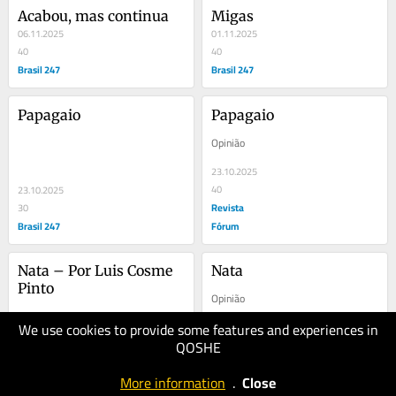
Acabou, mas continua
Migas
06.11.2025
01.11.2025
40
40
Brasil 247
Brasil 247
Papagaio
Papagaio
Opinião
23.10.2025
40
23.10.2025
Revista
30
Brasil 247
Fórum
Nata – Por Luis Cosme 
Nata
Pinto
Opinião
We use cookies to provide some features and experiences in
16.10.2025
QOSHE
50
17.10.2025
Revista
40
More information
.
Close
Brasil 247
Fórum