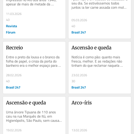
seu dia. Se estivéssemos todos 
apesar de mais de metade da 
juntos ia ter carne assada com molho 
população ser analfabeta. Hoje, com 
ferrugem, manjar de coco e depois, 
95% da população...
11.03.2026
o...
40
05.03.2026
Revista
40
Fórum
Brasil 247
Recreio
Ascensão e queda
Entre o preto da lousa e o branco da 
Notícia é como pão: quanto mais 
folha de papel, o cinza da porta do 
fresca, melhor. E as redações não 
banheiro era o melhor espaço para 
tinham do que reclamar naquela 
escrever. Ali, alunos do Instituto...
quarta-feira. Aumento da gasolina. 
Punição...
28.02.2026
23.02.2026
40
30
Brasil 247
Brasil 247
Ascensão e queda
Arco-íris
Uma árvore Tipuana de 110 anos 
caiu na rua Marquês de Itú, em 
Higienópolis, São Paulo, sem causa 
aparente como chuva ou vendaval. A 
queda da...
19.02.2026
13.02.2026