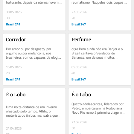
torturante, depois da eterna nuvem 
reumatismo. Naqueles dois corpos 
de poeira, depois da demora pra 
encurvados o tempo nos alerta que 
entrar na garagem...
não está para...
30.05.2026
22.05.2026
30
20
Brasil 247
Brasil 247
Corredor
Perfume
Por amor ou por desgosto, por 
orge Bem ainda não era Benjor e o 
orgulho ou por melancolia, nós 
Brasil cantava o Vendedor de 
brasileiros somos capazes de elogiar 
Bananas, um de seus muitos 
e criticar nosso país em uma mesma 
sucessos. A música homenageia o 
frase. São...
trabalho de um camelô...
15.05.2026
05.05.2026
20
40
Brasil 247
Brasil 247
É o Lobo
É o Lobo
Quatro adolescentes, liderados por 
Uma noite distante de um inverno 
Pedro, embarcaram na Rodoviária 
ofuscado pelo tempo. Aflito, o 
Novo Rio rumo à primeira viagem 
motorista do ônibus mal sabia quem 
internacional à Argentina. O 
ia embarcar e quem estava ali 
motorista do...
22.04.2026
apenas para se...
30
24.04.2026