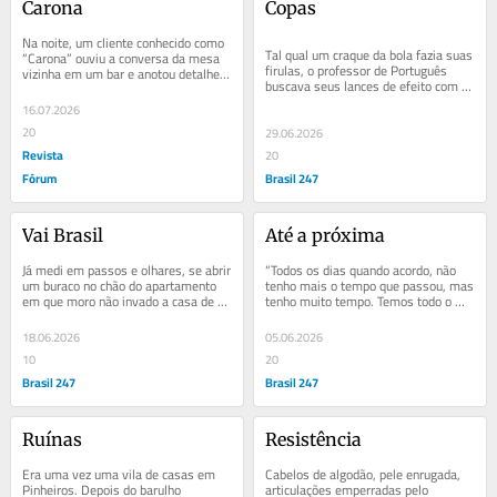
Carona
Copas
Na noite, um cliente conhecido como 
Tal qual um craque da bola fazia suas 
“Carona” ouviu a conversa da mesa 
firulas, o professor de Português 
vizinha em um bar e anotou detalhes 
buscava seus lances de efeito com 
em um guardanapo. Ele concedeu 
as palavras. Durante a aula, criticava 
um...
16.07.2026
o...
20
29.06.2026
Revista
20
Fórum
Brasil 247
Vai Brasil
Até a próxima
Já medi em passos e olhares, se abrir 
“Todos os dias quando acordo, não 
um buraco no chão do apartamento 
tenho mais o tempo que passou, mas 
em que moro não invado a casa de 
tenho muito tempo. Temos todo o 
ninguém. Pela abertura imaginária, 
tempo do mundo.”  São Paulo afasta 
jamais...
os...
18.06.2026
05.06.2026
10
20
Brasil 247
Brasil 247
Ruínas
Resistência
Era uma vez uma vila de casas em 
Cabelos de algodão, pele enrugada, 
Pinheiros. Depois do barulho 
articulações emperradas pelo 