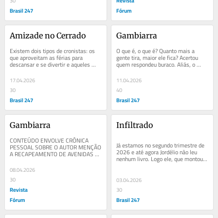
Revista
30
Brasil 247
Fórum
Amizade no Cerrado
Gambiarra
Existem dois tipos de cronistas: os 
O que é, o que é? Quanto mais a 
que aproveitam as férias para 
gente tira, maior ele fica? Acertou 
descansar e se divertir e aqueles 
quem respondeu buraco. Aliás, o 
que, mesmo tendo algo melhor para 
DATACOSME, um conceituado 
fazer, ficam à...
instituto de...
17.04.2026
11.04.2026
30
40
Brasil 247
Brasil 247
Gambiarra
Infiltrado
CONTEÚDO ENVOLVE CRÔNICA 
Já estamos no segundo trimestre de 
PESSOAL SOBRE O AUTOR MENÇÃO 
2026 e até agora Jordélio não leu 
A RECAPEAMENTO DE AVENIDAS 
nenhum livro. Logo ele, que montou 
POR PREFEITOS A CADA ELEIÇÃO O 
minibiblioteca e tirou nota máxima 
que é o que é? Quanto mais a...
08.04.2026
na...
30
03.04.2026
Revista
30
Fórum
Brasil 247