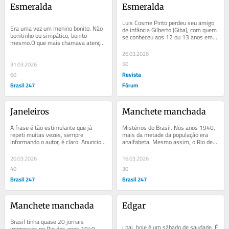
Esmeralda
Esmeralda
Luis Cosme Pinto perdeu seu amigo 
Era uma vez um menino bonito. Não 
de infância Gilberto (Giba), com quem 
bonitinho ou simpático, bonito 
se conheceu aos 12 ou 13 anos em 
mesmo.O que mais chamava atenção 
Vila Isabel, nos anos 1970. Os dois 
no garoto eram seus olhos grandes, 
foram...
26.03.2026
com brilho de...
50
31.03.2026
Revista
60
Brasil 247
Fórum
Janeleiros
Manchete manchada
A frase é tão estimulante que já 
Mistérios do Brasil. Nos anos 1940, 
repeti muitas vezes, sempre 
mais da metade da população era 
informando o autor, é claro. Anunciou, 
analfabeta. Mesmo assim, o Rio de 
mais ou menos assim, o cronista e 
Janeiro, a capital federal naquele 
jornalista...
tempo,...
20.03.2026
16.03.2026
40
30
Brasil 247
Brasil 247
Manchete manchada
Edgar
Brasil tinha quase 20 jornais 
i pai, hoje é um sábado de saudade. É 
impressos no Rio dos anos 1940, 