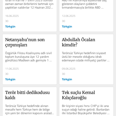
İsrail’in İran ile 7 Ekim 2023 sonrası 
ABD’nin Kaliforniya eyaletinde baş 
yayıldı
zaman zaman birbirlerini tartmak için 
gösteren olayların şiddetini 
yaptıkları saldırılar 12 Haziran 2025 
tırmandırmasıyla birlikte ABD 
tarihi itibariyle...
Başkanı Trump’ın talimatıyla 
güvenlik...
16.06.2025
12.06.2025
30
30
Türkgün
Türkgün
Netanyahu’nun son 
Abdullah Öcalan 
çırpınışları
kimdir?
Özgürlük Filosu Koalisyonu adlı sivil 
Terörsüz Türkiye hedefinin siyaset 
toplum kuruluşuna üye 12 yardım 
üstü bir mesele olduğunu idrak 
gönüllüsü Madleen adlı gemiyle 1 
edemeyen sözde milliyetçi partiler 
Haziran’da İtalya’dan...
aşağı doğru ivmelenen oy...
11.06.2025
09.06.2025
30
30
Türkgün
Türkgün
Terör bitti dedikodusu 
Tek suçlu Kemal 
kaldı
Kılıçdaroğlu
Terörsüz Türkiye hedefinde alınan 
Bir kişinin siyasi hırsı CHP’yi iki ana 
mesafe hem Türkiye hem de bölge 
suçun odağı haline getirdi. Bunlardan 
için yeni bir dönemin kapısını araladı.  
ilki İstanbul Büyükşehir Belediyesi 