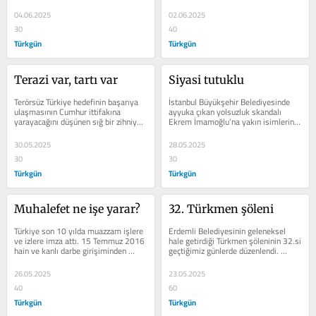
Terörün aradan...
merkezli birkaç...
04.06.2025
02.06.2025
30
40
Türkgün
Türkgün
Terazi var, tartı var
Siyasi tutuklu
Terörsüz Türkiye hedefinin başarıya 
İstanbul Büyükşehir Belediyesinde 
ulaşmasının Cumhur ittifakına 
ayyuka çıkan yolsuzluk skandalı 
yarayacağını düşünen sığ bir zihniyet 
Ekrem İmamoğlu’na yakın isimlerin 
hala bu meselenin siyaset...
yeni itiraflarıyla farklı bir boyut...
30.05.2025
28.05.2025
30
30
Türkgün
Türkgün
Muhalefet ne işe yarar?
32. Türkmen şöleni
Türkiye son 10 yılda muazzam işlere 
Erdemli Belediyesinin geleneksel 
ve izlere imza attı. 15 Temmuz 2016 
hale getirdiği Türkmen şöleninin 32.si 
hain ve kanlı darbe girişiminden 
geçtiğimiz günlerde düzenlendi. 
sonra her pozitif gelişmeyi...
Mersin’in her yöresinden gelen...
26.05.2025
23.05.2025
40
60
Türkgün
Türkgün