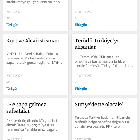
bıraktırmaya çalıştığı denemelerin 
birinin Alevi diğerinin ise...
tamamı içeriden ve...
28.07.2025
25.07.2025
30
40
Türkgün
Türkgün
Kürt ve Alevi istismarı
Terörlü Türkiye’ye 
alışanlar
MHP Lideri Devlet Bahçeli’nin 18 
11 Temmuz’da PKK’nın silah 
Temmuz 2025 tarihinde basına 
bırakmaya başlamasıyla birlikle 
kapalı olarak gerçekleştirilen MYK-
içeride “terörsüz Türkiye” dışarıda da 
MDK ortak toplantısında iki 
“terörsüz bölge” hedefini...
Cumhurbaşkanı...
23.07.2025
18.07.2025
40
20
Türkgün
Türkgün
İP’e sapa gelmez 
Suriye’de ne olacak?
safsatalar
Terörsüz Türkiye hedefi an itibariyle 
PKK terör örgütünün 4’ü yönetici 
terörsüz bölge hedefine doğru hızla 
olmak üzere 30 örgüt üyesi 11 
yol almaya başladı. PKK terör 
Temmuz’da “silahlarımızı özgür 
örgütünün 27 Şubat İmralı...
irademizle imha ediyoruz”...
14.07.2025
11.07.2025