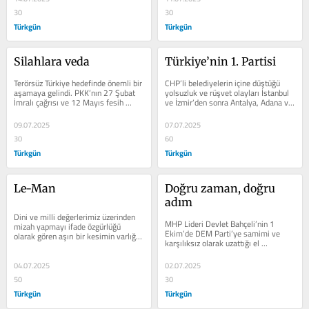
30
30
Türkgün
Türkgün
Silahlara veda
Türkiye’nin 1. Partisi
Terörsüz Türkiye hedefinde önemli bir 
CHP’li belediyelerin içine düştüğü 
aşamaya gelindi. PKK’nın 27 Şubat 
yolsuzluk ve rüşvet olayları İstanbul 
İmralı çağrısı ve 12 Mayıs fesih 
ve İzmir’den sonra Antalya, Adana ve 
kararına müzahir olarak...
Adıyaman’a uzandı....
09.07.2025
07.07.2025
30
60
Türkgün
Türkgün
Le-Man
Doğru zaman, doğru 
adım
Dini ve milli değerlerimiz üzerinden 
MHP Lideri Devlet Bahçeli’nin 1 
mizah yapmayı ifade özgürlüğü 
Ekim’de DEM Parti’ye samimi ve 
olarak gören aşırı bir kesimin varlığı 
karşılıksız olarak uzattığı el 
toplum huzurunun her an...
Türkiye’nin terör kamburundan 
kurtulma...
04.07.2025
02.07.2025
50
30
Türkgün
Türkgün