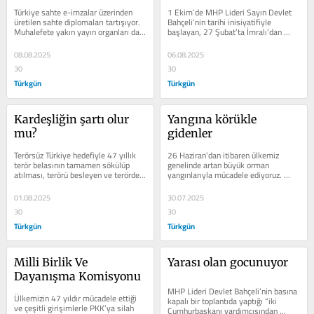
Türkiye sahte e-imzalar üzerinden 
1 Ekim’de MHP Lideri Sayın Devlet 
üretilen sahte diplomaları tartışıyor. 
Bahçeli’nin tarihi inisiyatifiyle 
Muhalefete yakın yayın organları da 
başlayan, 27 Şubat’ta İmralı’dan 
fırsattan istifa ederek Ekrem...
örgütün feshi ve silahları...
08.08.2025
06.08.2025
30
30
Türkgün
Türkgün
Kardeşliğin şartı olur 
Yangına körükle 
mu?
gidenler
Terörsüz Türkiye hedefiyle 47 yıllık 
26 Haziran’dan itibaren ülkemiz 
terör belasının tamamen sökülüp 
genelinde artan büyük orman 
atılması, terörü besleyen ve terörden 
yangınlarıyla mücadele ediyoruz. 
beslenen ortamın da son...
Yüzde 96’sının insan kaynaklı 
olarak...
01.08.2025
30.07.2025
30
30
Türkgün
Türkgün
Milli Birlik Ve 
Yarası olan gocunuyor
Dayanışma Komisyonu
MHP Lideri Devlet Bahçeli’nin basına 
Ülkemizin 47 yıldır mücadele ettiği 
kapalı bir toplantıda yaptığı “iki 
ve çeşitli girişimlerle PKK’ya silah 
Cumhurbaşkanı yardımcısından 