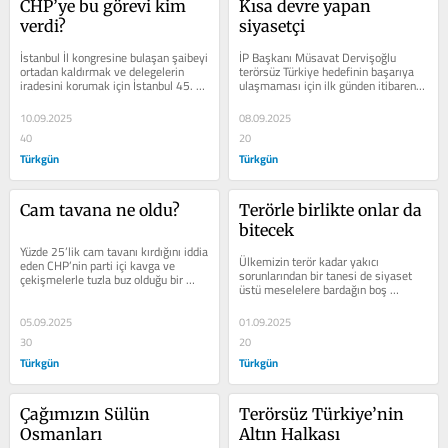
CHP’ye bu görevi kim 
Kısa devre yapan 
verdi?
siyasetçi
İstanbul İl kongresine bulaşan şaibeyi 
İP Başkanı Müsavat Dervişoğlu 
ortadan kaldırmak ve delegelerin 
terörsüz Türkiye hedefinin başarıya 
iradesini korumak için İstanbul 45. 
ulaşmaması için ilk günden itibaren 
Asliye Hukuk Mahkemesi, CHP 38....
asılsız iddiaları gündeme...
10.09.2025
08.09.2025
40
20
Türkgün
Türkgün
Cam tavana ne oldu?
Terörle birlikte onlar da 
bitecek
Yüzde 25’lik cam tavanı kırdığını iddia 
Ülkemizin terör kadar yakıcı 
eden CHP’nin parti içi kavga ve 
sorunlarından bir tanesi de siyaset 
çekişmelerle tuzla buz olduğu bir 
üstü meselelere bardağın boş 
süreç yaşanıyor. 4-5...
tarafından bakıp dolu olan tarafını 
da...
05.09.2025
01.09.2025
30
20
Türkgün
Türkgün
Çağımızın Sülün 
Terörsüz Türkiye’nin 
Osmanları
Altın Halkası