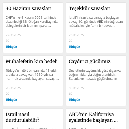
30 Haziran savaşları
Teşekkür savaşları
CHP’nin 4-5 Kasım 2023 tarihinde 
İsrail’in İran’a saldırısıyla başlayan 
düzenlediği 38. Olağan Kurultayında 
savaş 10. gününde ABD’nin doğrudan 
delegelerin bir kısmının para, 
müdahalesiyle farklı bir boyut 
gayrimenkul, cep telefonu, soğuk...
kazandı. İran’ın...
27.06.2025
25.06.2025
30
20
Türkgün
Türkgün
Muhalefetin kira bedeli
Caydırıcı gücümüz
Türkiye’nin dört bir yanında 45 yıldır 
Devletlerin caydırıcılık gücü dışarıya 
aralıksız savaş var. 1980 yılında 
bağımlılıklarıyla doğru orantılıdır. 
İran-Irak arasında başlayan savaş, 
Sahada ve masada güçlü olmanın 
1990’da Irak’ın...
yegâne yolu kendi...
20.06.2025
18.06.2025
20
60
Türkgün
Türkgün
İsrail nasıl 
ABD’nin Kaliforniya 
durdurulabilir?
eyaletinde başlayan 
gösteriler 10 şehre 