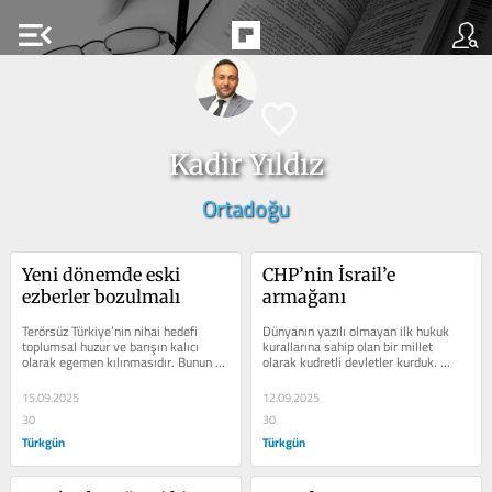
menu_open
Kadir Yıldız
Ortadoğu
Yeni dönemde eski 
CHP’nin İsrail’e 
ezberler bozulmalı
armağanı
Terörsüz Türkiye’nin nihai hedefi 
Dünyanın yazılı olmayan ilk hukuk 
toplumsal huzur ve barışın kalıcı 
kurallarına sahip olan bir millet 
olarak egemen kılınmasıdır. Bunun 
olarak kudretli devletler kurduk. 
sağlanmasının yolu ise...
Sayısız milletleri tek bayrak altında...
15.09.2025
12.09.2025
30
30
Türkgün
Türkgün