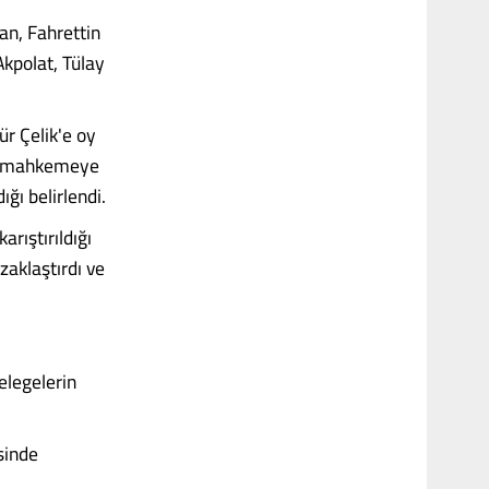
an, Fahrettin
Akpolat, Tülay
ür Çelik'e oy
rak mahkemeye
ığı belirlendi.
rıştırıldığı
zaklaştırdı ve
elegelerin
sinde