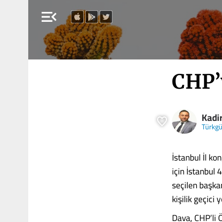
menu_open
CHP’
Kadir
Türkg
İstanbul İl k
için İstanbul
seçilen başka
kişilik geçici
Dava, CHP’li Ö