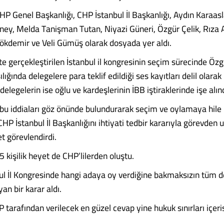
HP Genel Başkanlığı, CHP İstanbul İl Başkanlığı, Aydın Karaasl
üney, Melda Tanişman Tutan, Niyazi Güneri, Özgür Çelik, Rıza 
ökdemir ve Veli Gümüş olarak dosyada yer aldı.
e gerçekleştirilen İstanbul il kongresinin seçim sürecinde Özg
ılığında delegelere para teklif edildiği ses kayıtları delil ola
delegelerin ise oğlu ve kardeşlerinin İBB iştiraklerinde işe alınd
 iddiaları göz önünde bulundurarak seçim ve oylamaya hile ka
HP İstanbul İl Başkanlığını ihtiyati tedbir kararıyla görevden u
et görevlendirdi.
5 kişilik heyet de CHP’lilerden oluştu.
ul İl Kongresinde hangi adaya oy verdiğine bakmaksızın tüm d
yan bir karar aldı.
tarafından verilecek en güzel cevap yine hukuk sınırları içeri