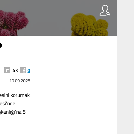
?
43
0
10.09.2025
desini korumak
esi’nde
kanlığı'na 5