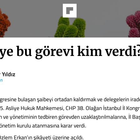
ye bu görevi kim verdi
 Yıldız
ün
ongresine bulaşan şaibeyi ortadan kaldırmak ve delegelerin ira
 45. Asliye Hukuk Mahkemesi, CHP 38. Olağan İstanbul İl Kongr
n ve yönetiminin tedbiren görevden uzaklaştırılmalarına, İl Baş
 yönetim kurulu atanmasına karar verdi.
zlem Erkan’ın şikâyeti üzerine açıldı.