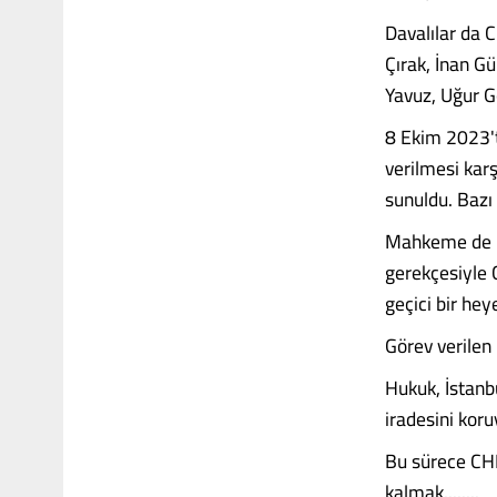
Davalılar da C
Çırak, İnan G
Yavuz, Uğur G
8 Ekim 2023't
verilmesi karş
sunuldu. Bazı 
Mahkeme de bu
gerekçesiyle C
geçici bir hey
Görev verilen 
Hukuk, İstanb
iradesini koru
Bu sürece CHP 
kalmak........