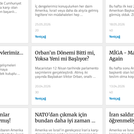
e Cumhuriyet 
tehlike!
almak zor
İç dengelerimiz konuşulurken her daim 
Bu hafta ilk kez 
a karşı olan 
bırakılıyo
Amerika, İsrail veya daha da alışıla gelmiş 
Amerikan Başkanı 
n başarılı...
İngiltere’nin müdahaleleri hep 
görmüş olduk. Zi
konuşuluyor. Ancak bir...
talep edilmesine.
25.05.2026
18.05.2026
20
40
Yeniçağ
Yeniçağ
evlerimiz…
Orban’ın Dönemi Bitti mi, 
MİGA - Mak
Yoksa Yeni mi Başlıyor?
Again
elişmeleri 
Macaristan 12 Nisan tarihinde parlamento 
Bu hafta sonu Am
maya 
seçimlerini gerçekleştirdi. Atmış iki 
başkenti olan İs
ek kutuplu 
yaşında Başbakan Viktor Orban, onaltı 
teslim olma koşul
ne artık...
yıllık iktidarından...
araya...
20.04.2026
13.04.2026
30
40
Yeniçağ
Yeniçağ
nlar 
NATO’dan çıkmak için 
İran saldır
ymış!
bundan daha iyi zaman 
öğrenmeli
olamaz
tibaren Amerika 
Amerika ve İsrail’in gerekçesiz İran’a karşı 
Amerika ve İsrail