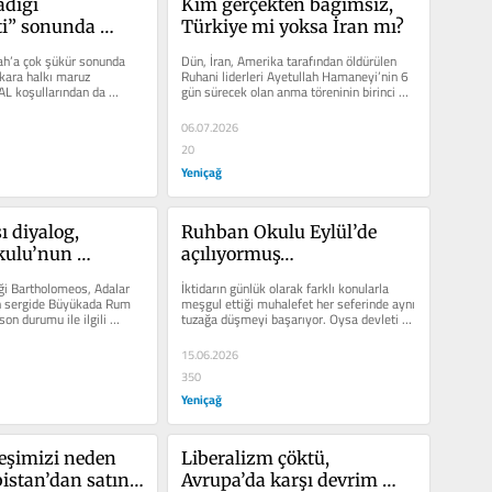
dığı 
Kim gerçekten bağımsız, 
i” sonunda 
Türkiye mi yoksa İran mı?
ı?
ah’a çok şükür sonunda 
Dün, İran, Amerika tarafından öldürülen 
kara halkı maruz 
Ruhani liderleri Ayetullah Hamaneyi’nin 6 
AL koşullarından da 
gün sürecek olan anma töreninin birinci 
 Geride...
günüydü....
06.07.2026
20
Yeniçağ
ı diyalog, 
Ruhban Okulu Eylül’de 
ulu’nun 
açılıyormuş…
a yeniden mi 
i Bartholomeos, Adalar 
İktidarın günlük olarak farklı konularla 
cak?
n sergide Büyükada Rum 
meşgul ettiği muhalefet her seferinde aynı 
on durumu ile ilgili 
tuzağa düşmeyi başarıyor. Oysa devleti 
yönetecek bir...
15.06.2026
350
Yeniçağ
şimizi neden 
Liberalizm çöktü, 
istan’dan satın 
Avrupa’da karşı devrim 