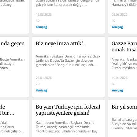
ltındadır. İsrail, 
düzenledikleri saldırı küresel dengeleri bir 
İran’nın dini lide
st düzey...
çok yönden kalıcı olarak değişti....
Hamaney’i öldürer
olan...
16.03.2026
09.03.2026
40
40
Yeniçağ
Yeniçağ
ında geçen 
Biz neye İmza attık?..
Gazze Barı
omak İnsan
Amerikan Başkanı Donald Trump, 22 Ocak 
ihanettir!
lbette Amerikan 
Amerikan Başkanı
tarihinde Davos’ta Gazze için devreye 
limatıyla 
“yakışıklı” ve em
girecek olan "Barış Kurulunu" açıkladı. 
tien 
Cumhurbaşkanı C
Kurulu tanıtırken de...
sıyla...
ona verilen talima
26.01.2026
19.01.2026
70
60
Yeniçağ
Yeniçağ
le 
Bu yazı Türkiye için federal 
Bir yıl sonr
bir 
yapı isteyenlere gelsin!
tin değil!
Bu hafta başı yan
’daki 
Kasım sonu Amerikan Başkanı Donald 
Suriye’de 54 yıllı
 ağlarını 
Trump, yaptığı basın açıklamasında 
ülkenin üniter ve
dineli çalışıp 
“Kontrolsüz göç, ülkelerin önünde en büyük 
tamamen...
tehlikedir”...