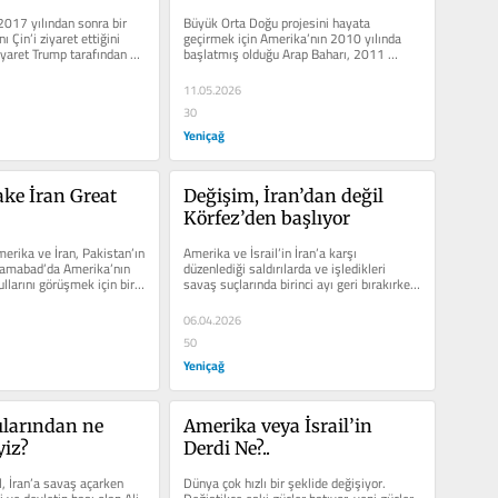
unda 
başladı…
2017 yılından sonra bir 
Büyük Orta Doğu projesini hayata 
ruz?
Çin’i ziyaret ettiğini 
geçirmek için Amerika’nın 2010 yılında 
yaret Trump tarafından 
başlatmış olduğu Arap Baharı, 2011 
..
yılında Süriye’de darbe...
11.05.2026
30
Yeniçağ
e İran Great 
Değişim, İran’dan değil 
Körfez’den başlıyor
erika ve İran, Pakistan’ın 
Amerika ve İsrail’in İran’a karşı 
lamabad’da Amerika’nın 
düzenlediği saldırılarda ve işledikleri 
larını görüşmek için bir 
savaş suçlarında birinci ayı geri bırakırken 
onların en...
06.04.2026
50
Yeniçağ
ılarından ne 
Amerika veya İsrail’in 
yiz?
Derdi Ne?..
, İran’a savaş açarken 
Dünya çok hızlı bir şeklide değişiyor. 