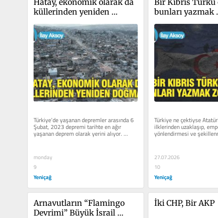
Hatay, ekonomik olarak da 
Bir Kıbrıs Türkü 
küllerinden yeniden 
bunları yazmak 
doğmalı
zorundayım…
Türkiye’de yaşanan depremler arasında 6 
Türkiye ne çektiyse Atatür
Şubat, 2023 depremi tarihte en ağır 
ilklerinden uzaklaşıp, empe
yaşanan deprem olarak yerini alıyor. 
yönlendirmesi ve şekillenm
Deprem 11 ilimizi...
veren dış...
monday
27.07.2026
9
10
Yeniçağ
Yeniçağ
Arnavutların “Flamingo 
İki CHP, Bir AKP
Devrimi” Büyük İsrail 