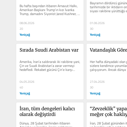
Projesi’ni durdurabilir mi?
Bayramın dördüncü gününd
Bu hafta başından itibaren Arnavut Halkı, 
tarihimizde bir iktidarın on
Amerikan Başkanı Trump’ın kızı İvanka 
siyasi rakibine yürüttüğü e
Trump, damadını Siyonist Jared Kushner, 
kendi...
08.06.2026
01.06.2026
20
30
Yeniçağ
Yeniçağ
Sırada Suudi Arabistan var
Vatandaşlık Gör
Amerika, İran’a saldırarak iki rakibine yani, 
Her hafta dünyadaki olan g
Çin ve Suudi Arabistan’a zarar vermeyi 
sizlere kendimce yorumla
hedefledi. Rekabet gücünü Çin’e karşı...
çalışıyorum. Ancak dünya t
düzenden, çok kutuplu düze
04.05.2026
27.04.2026
40
30
Yeniçağ
Yeniçağ
İran, tüm dengeleri kalıcı 
“Zevzeklik” yapa
olarak değiştirdi
meğer çok haklı
Dünya, 28 Şubat tarihinden itibaren 
İran, 28 Şubat gününden i