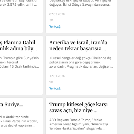
ri ve devletin başı olan Ali 
Değiştikçe eski güçler batıyor, yeni güçler 
ek 2,575 yıllık tarihi 
doğuyor. İkinci Dünya Savaşından sonra...
02.03.2026
30
Yeniçağ
ş Planına Dahil 
Amerika ve İsrail, İran'da 
lık adına büyük 
neden tekrar başarısız 
olacak...
 Trump’a göre Suriye’nin 
Küresel dengeler değiştikçe ülkeler de dış 
ekli terörist 
politikalarını ona göre değiştirmek 
olani 16 Ocak tarihinde 
zorundadır. Pragmatik davranan, değişen 
tı...
dengeleri iyi...
12.01.2026
90
Yeniçağ
a Suriye....
Trump kitlesel göçe karşı 
savaş açtı, biz niye 
i 8 Aralık tarihinde 
açmıyoruz?
ABD Başkanı Donald Trump, “Make 
k Baas Partisinin iktidarı, 
Amerika Great Again” yani, “Amerika’yı 
 ulus devlet yapısının 
Yeniden Harika Yapalım” sloganıyla 
başkanlığının ikinci...