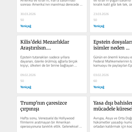
Amerika ve İsrail’in, İran’a saldırması 
ve İsrail’in yoğun saldırısı a
sonrası Amerika’nın inanılmaz derecede 
kiralık katil gibi tek tek, ü
abartıldığını...
30.03.2026
23.03.2026
50
50
Yeniçağ
Yeniçağ
Kilis’deki Mezarlıklar 
Epstein dosyalar
Araştırılsın….
isimler neden 
yargılanamaz...
Epstein tutanakları sadece yıllara 
Günün en önemli konusu e
dayanan, özenle örülmüş ağlarla birçok 
Federal Mahkemelerinin ta
kişiyi, ülkeleri de bir birine bağlayan 
kamuoyu ile paylaşılan Eps
sadece dev bir şantaj...
dosyalarıdır. Bu konu fazla
09.02.2026
03.02.2026
50
60
Yeniçağ
Yeniçağ
Trump'nın çaresizce 
Yasa dışı bahisler
çırpınışı
mücadele küresel 
savaştır, Hüküme
Hafta sonu, Venezuela’da Hollywood 
Avrupa, Asya ve Orta Doğu
filmlerini aratmayan bir Amerikan 
hükümetler yasadışı kumar
operasyonuna tanıklık ettik. Geleneksel 
ortadan kaldırmak için koor
“tüm dağları ben yarattım”...
içeride operasyonlar...