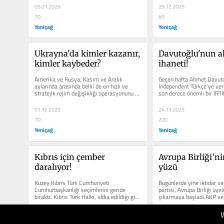
05.01.2026
29.12.2025
70
60
Yeniçağ
Yeniçağ
Ukrayna'da kimler kazanır, 
Davutoğlu'nun ak
kimler kaybeder?
ihaneti!
Amerika ve Rusya, Kasım ve Aralık 
Geçen hafta Ahmet Davutoğ
aylarında arasında belki de en hızlı ve 
İndependent Türkçe’ye verd
stratejik rejim değişikliği operasyonunu 
son derece önemli bir İRTİ
birlikte...
Davutoğlu, çok açık bir...
01.12.2025
24.11.2025
70
200
Yeniçağ
Yeniçağ
Kıbrıs için çember 
Avrupa Birliği’ni
daralıyor!
yüzü
Kuzey Kıbrıs Türk Cumhuriyeti 
Bugünlerde yine iktidar ve
Cumhurbaşkanlığı seçimlerini geride 
partisi, Avrupa Birliği üyeli
bıraktı. Kıbrıs Türk Halkı, iddia edildiği gibi 
çıkarmaya başladı.AKP ve
Rumlarla birleşip,...
daha fazla...
27.10.2025
20.10.2025
70
60