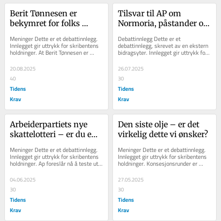
Berit Tønnesen er 
Tilsvar til AP om 
bekymret for folks 
Normoria, påstander og 
frihet og lommebok – 
fravær av egen politikk
Meninger Dette er et debattinnlegg. 
Debattinnlegg Dette er et 
dessverre litt for sent
Innlegget gir uttrykk for skribentens 
debattinnlegg, skrevet av en ekstern 
holdninger. At Berit Tønnesen er 
bidragsyter. Innlegget gir uttrykk for 
bekymret for at folk ikke får 
skribentens holdninger. Ap er freidige 
endene...
nok...
20.08.2025
26.07.2025
40
30
Tidens
Tidens
Krav
Krav
Arbeiderpartiets nye 
Den siste olje – er det 
skattelotteri – er du en 
virkelig dette vi ønsker?
av de tilfeldig utvalgte?
Meninger Dette er et debattinnlegg. 
Meninger Dette er et debattinnlegg. 
Innlegget gir uttrykk for skribentens 
Innlegget gir uttrykk for skribentens 
holdninger. Ap foreslår nå å teste ut 
holdninger. Konsesjonsrunder er 
lavere skatt for unge ved å...
tildeling av tillatelser for leting og...
04.06.2025
27.05.2025
30
30
Tidens
Tidens
Krav
Krav