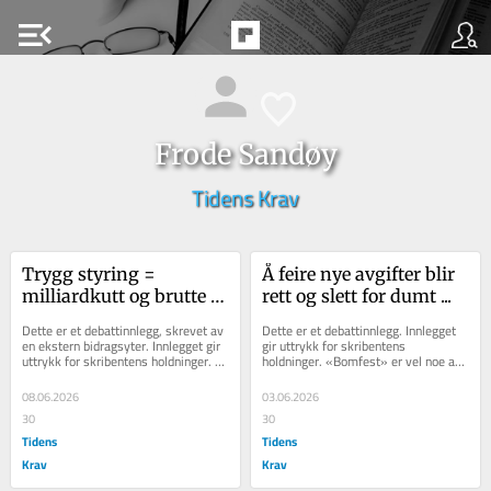
menu_open
Frode Sandøy
Tidens Krav
Trygg styring = 
Å feire nye avgifter blir 
milliardkutt og brutte 
rett og slett for dumt ...
løfter
Dette er et debattinnlegg, skrevet av 
Dette er et debattinnlegg. Innlegget 
en ekstern bidragsyter. Innlegget gir 
gir uttrykk for skribentens 
uttrykk for skribentens holdninger. 
holdninger. «Bomfest» er vel noe av 
Alle partier og politikere i...
det mest absurde som har fått 
spalteplass i...
08.06.2026
03.06.2026
30
30
Tidens
Tidens
Krav
Krav